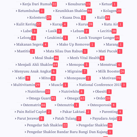
Kerja Dari Rumah
Kesuburan
Ketuat
32
13
1
Ketumbuhan
Keunikkan Shaklee
Kolagen
1
94
20
Kolesterol
Kuasa Doa.
Kulit
29
1
84
Kulit Kering
Kurap
Kurus
Kutu Air
57
4
39
1
Label
Lasik
Lebam
Lecitin
3
1
2
38
Lelong
Leukimia
Look Younger Longer
1
1
16
Makanan Segera
Make Up Remover
Marang
4
1
1
Mastitis
Mata Silau Dan Rabun
Mati Pucuk
1
1
1
Meal Shake
Men's Vital Health
46
8
Menjadi Ahli Shaklee
Menopos
Menstrual
64
5
6
Menyusu Anak Angkat
Migraine
Milk Booster
6
7
26
Miri
Mitos
Monopause
Motivasi
9
2
2
70
Multivitamin
Muscle
National Conference 2015
29
1
3
Nutriferon
Nutriwhite
Obesiti
33
8
1
Omega Guard
Omega3
Order
91
63
20
Ostematrix
Ostenutrix
Osteoporosis
66
1
8
Pain Relief Caplet
Pakar Laktasi.
Parenting
2
2
4
Parut Jerawat
Patah Tulang
Payudara Anjal
8
3
2
Pengedar Sah Shaklee
Pengedar Shaklee
22
16
9
5
Pengedar Shaklee Bandar Baru Bangi Dan Kajang
1