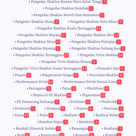
Pengedar Shaklee Bandar Baru Salak Tinggi
1
Pengedar Shaklee Gombak
1
Pengedar Shaklee Kerteh Dan Kemaman
1
Pengedar Shaklee Klang
Pengedar Shaklee Kota Bharu
1
9
Pengedar Shaklee Kuala Terengganu
16
4
Pengedar Shaklee Marang
Pengedar Shaklee Miri
2
13
1
Pengedar Shaklee Muar
Pengedar Shaklee Putrajaya
14
1
0
Pengedar Shaklee Rawang
Pengedar Shaklee Subang Jaya
1
1
Pengedar Shaklee Terengganu
Pengedar Vivix Shaklee
17
20
Pengedar Vivix Shaklee Kluang
2
Pengedar Vivix Shaklee Kuala Terengganu
Penyakit Hati
47
2
Peparu
Peppermint Ginger
Percutian Shaklee
1
5
8
Performance Drink
Performance Drink Perasa Lime
82
8
Peringatan
Petua
Pholifenol
3
5
4
Phytocol-ST Shaklee
Pigmentasi
10
11
Pil Perancang Keluarga
Polifenol
Prebiotik
2
4
1
Probiotik
Promosi
Protein
Psoriasis
1
9
5
5
Puasa
Pulut
Radiant 4
Radikal Bebas
43
1
1
9
Rambut Gugur
Relaktasi
5
2
Rendah Glisemik Indeks
Renungan
Resdung
2
7
3
ResV
Resveratrol
Rewards
Riadah
6
12
4
2