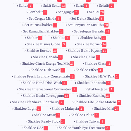
Sahur
Sakit Sendi
Saraf
Selulit
1
13
4
2
Sembelit
Senggugut
Set 3M
11
2
20
Set Cergas Minda
Set Detox Shaklee
5
8
Set Kurus Shaklee
Set Penyusuan Susuibu
1
20
Set Ramadhan Shaklee
Set Selepas Bersalin
1
46
Shaker
Shaklee
Shaklee Baby
1
4
3
Shaklee Bisnes Global
Shaklee Borneo
3
54
Shaklee Borneo.
Shaklee Bukit Payong
30
11
Shaklee Canada
Shaklee China
1
1
Shaklee Cinch Energy Tea Mix
Shaklee Class
23
42
Shaklee Dish Wash
Shaklee Effect
1
4
Shaklee Fresh Laundry Concentrate
Shaklee H&W Talk
1
1
Shaklee Hand Dish Wash
Shaklee Indonesia
1
7
Shaklee International Convention
Shaklee Japan
2
1
Shaklee Kuala Terengganu
Shaklee Kuching
13
30
6
Shaklee Life Shake Elderberry
Shaklee Life Shake Matcha
2
2
Shaklee Login
Shaklee Malaysia
Shaklee Miri
1
2
24
9
Shaklee Muar
Shaklee Online
15
5
8
Shaklee Ready Stock
Shaklee Taiwan
14
1
Shaklee USA
Shaklee Youth Eye Treatment
1
3