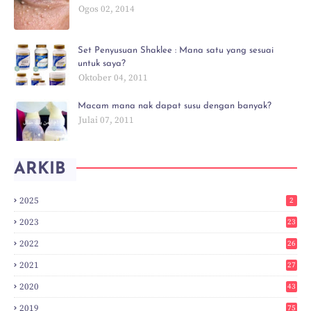
Ogos 02, 2014
Set Penyusuan Shaklee : Mana satu yang sesuai
untuk saya?
Oktober 04, 2011
Macam mana nak dapat susu dengan banyak?
Julai 07, 2011
ARKIB
2025
2
2023
23
2022
26
2021
27
2020
43
2019
75