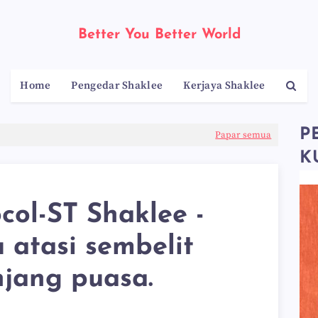
Better You Better World
Home
Pengedar Shaklee
Kerjaya Shaklee
P
Papar semua
K
col-ST Shaklee -
 atasi sembelit
jang puasa.