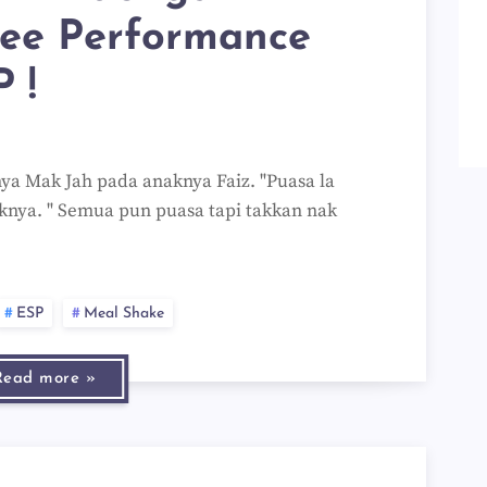
lee Performance
 !
nya Mak Jah pada anaknya Faiz. "Puasa la
aknya. " Semua pun puasa tapi takkan nak
ESP
Meal Shake
Read more »