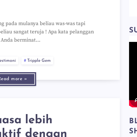
ng pada mulanya beliau was-was tapi
S
eliau sangat teruja ! Apa kata pelanggan
 ? Anda berminat…
estimoni
Tripple Gem
Read more »
asa lebih
B
S
ktif dengan