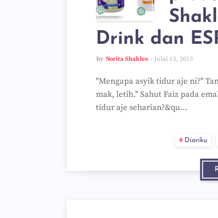
Shak
Drink dan ESP
by
Norita Shaklee
Julai 13, 2013
"Mengapa asyik tidur aje ni?" Ta
mak, letih." Sahut Faiz pada em
tidur aje seharian?&qu…
Diariku