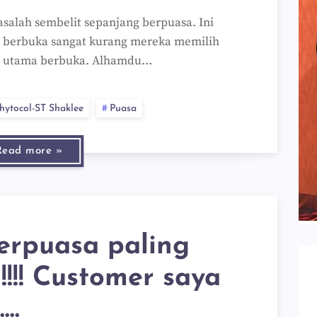
alah sembelit sepanjang berpuasa. Ini
 berbuka sangat kurang mereka memilih
h utama berbuka. Alhamdu…
hytocol-ST Shaklee
Puasa
Read more »
erpuasa paling
 !!!! Customer saya
...