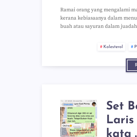
Ramai orang yang mengalami mas
kerana kebiasaanya dalam menu
buah atau sayuran dalam juada
Kolesterol
P
Set B
Laris
kata ..