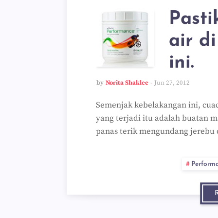
Past
air d
ini.
by
Norita Shaklee
Jun 27, 2012
Semenjak kebelakangan ini, cua
yang terjadi itu adalah buatan 
panas terik mengundang jerebu d
Perform