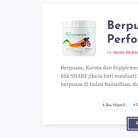
Berp
Perf
by
Norita Shakl
Berpuasa, Kurma dan Supplement *
klik SHARE jika ia beri manfaat]
berpuasa di bulan Ramadhan. R
Ibu Hamil