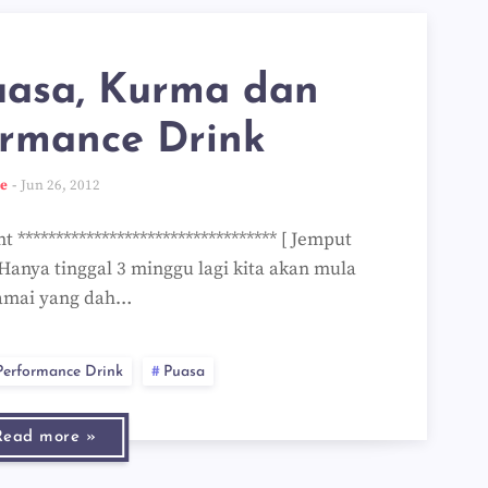
uasa, Kurma dan
ormance Drink
ee
Jun 26, 2012
********************************* [ Jemput
 Hanya tinggal 3 minggu lagi kita akan mula
amai yang dah…
Performance Drink
Puasa
Read more »