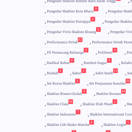
Pengedar Shaklee Bandar Baru Salak Tinggi
9
Pengedar Shaklee Kota Bharu
Pengedar Shak
1
Pengedar Shaklee Putrajaya
Pengedar Shakle
2
Pengedar Vivix Shaklee Kluang
Pengedar Viv
82
Performance Drink
Performance Drink Pera
2
4
Pil Perancang Keluarga
Polifenol
Pre
9
5
Radikal Bebas
Rambut Gugur
Relakt
2
1
13
Riadah
Sahur
Sakit Sendi
Sa
1
20
Set Kurus Shaklee
Set Penyusuan Susuibu
3
54
Shaklee Bisnes Global
Shaklee Borneo
42
1
Shaklee Class
Shaklee Dish Wash
Sha
7
Shaklee Indonesia
Shaklee International Con
2
1
Shaklee Life Shake Matcha
Shaklee Login