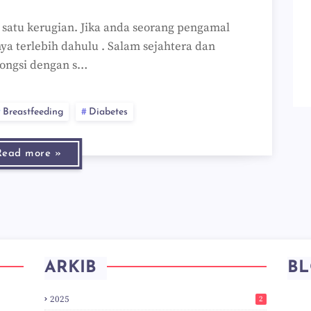
a satu kerugian. Jika anda seorang pengamal
a terlebih dahulu . Salam sejahtera dan
kongsi dengan s…
Breastfeeding
Diabetes
Read more »
ARKIB
BL
2025
2