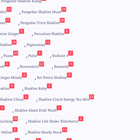
Pengedar Shaklee Klang
13
14
Miri
Pengedar Shaklee Muar
1
0
17
20
anu
Pengedar Vivix Shaklee
5
8
mint Ginger
Percutian Shaklee
10
11
Shaklee
Pigmentasi
43
1
1
Puasa
Pulut
Radiant 4
6
12
4
esV
Resveratrol
Rewards
5
8
 Cergas Minda
Set Detox Shaklee
4
3
aklee
Shaklee Baby
1
23
Shaklee China
Shaklee Cinch Energy Tea Mix
1
1
Shaklee Hand Dish Wash
30
2
Kuching
Shaklee Life Shake Elderberry
5
14
 Online
Shaklee Ready Stock