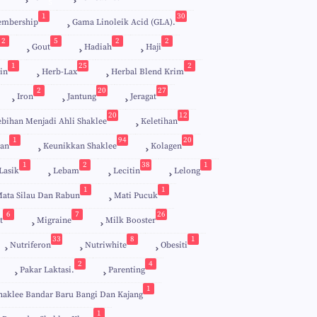
5
1
30
embership
Gama Linoleik Acid (GLA).
2
5
2
2
Gout
Hadiah
Haji
1
25
2
in
Herb-Lax
Herbal Blend Krim
2
20
27
Iron
Jantung
Jeragat
20
12
ebihan Menjadi Ahli Shaklee
Keletihan
1
94
20
an
Keunikkan Shaklee
Kolagen
1
2
38
1
Lasik
Lebam
Lecitin
Lelong
1
1
ata Silau Dan Rabun
Mati Pucuk
6
7
26
t
Migraine
Milk Booster
33
8
1
Nutriferon
Nutriwhite
Obesiti
2
4
Pakar Laktasi.
Parenting
1
haklee Bandar Baru Bangi Dan Kajang
1