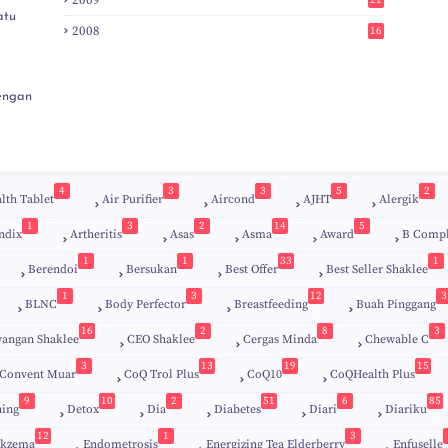
2009
21
6
atu
2008
16
7
engan
4
3
3
5
2
lth Tablet
Air Purifier
Aircond
AJHT
Alergik
1
3
2
14
5
ndix
Artheritis
Asas
Asma
Award
B Comp
1
1
33
1
Berendoi
Bersukan
Best Offer
Best Seller Shaklee
1
3
12
3
BLNC
Body Perfector
Breastfeeding
Buah Pinggang
9
16
2
8
3
angan Shaklee
CEO Shaklee
Cergas Minda
Chewable C
3
13
19
15
Convent Muar
CoQ Trol Plus
CoQ10
CoQHealth Plus
9
10
2
51
6
85
ing
Detox
Dia
Diabetes
Diari
Diariku
9
12
1
3
kzema
Endometrosis
Energizing Tea Elderberry
Enfuselle