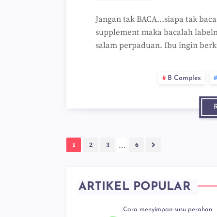
Jangan tak BACA...siapa tak bac
supplement maka bacalah labelny
salam perpaduan. Ibu ingin ber
B Complex
...
1
2
3
6
ARTIKEL POPULAR
Cara menyimpan susu perahan