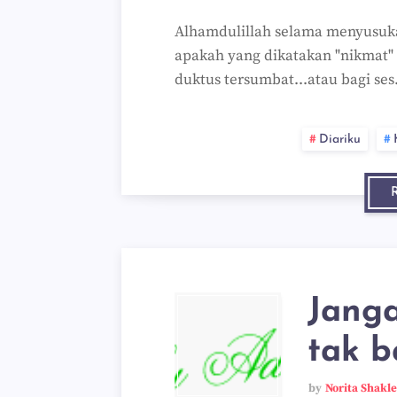
Alhamdulillah selama menyusuka
apakah yang dikatakan "nikmat" 
duktus tersumbat...atau bagi se
Diariku
Janga
tak b
by
Norita Shakl