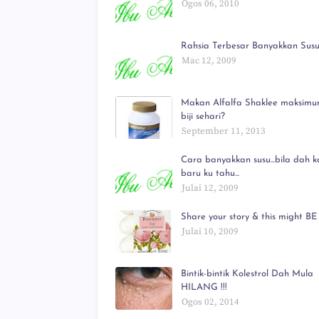
Ogos 06, 2010
Rahsia Terbesar Banyakkan Susu!
Mac 12, 2009
Makan Alfalfa Shaklee maksimu
biji sehari?
September 11, 2013
Cara banyakkan susu...bila dah ka
baru ku tahu...
Julai 12, 2009
Share your story & this might BE 
Julai 10, 2009
Bintik-bintik Kolestrol Dah Mula
HILANG !!!
Ogos 02, 2014