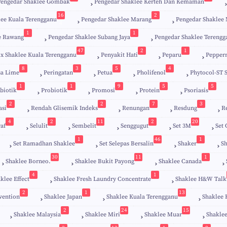
Pengedar Shaklee Gombak
Pengedar Shaklee Kerteh Dan Kemaman
16
2
lee Kuala Terengganu
Pengedar Shaklee Marang
Pengedar Shaklee 
4
1
1
e Rawang
Pengedar Shaklee Subang Jaya
Pengedar Shaklee Terengg
47
2
1
ix Shaklee Kuala Terengganu
Penyakit Hati
Peparu
Pepper
8
3
5
4
sa Lime
Peringatan
Petua
Pholifenol
Phytocol-ST 
1
1
9
5
5
biotik
Probiotik
Promosi
Protein
Psoriasis
2
2
7
3
asi
Rendah Glisemik Indeks
Renungan
Resdung
R
4
2
11
2
20
raf
Selulit
Sembelit
Senggugut
Set 3M
Set
1
46
1
Set Ramadhan Shaklee
Set Selepas Bersalin
Shaker
Sh
30
11
1
Shaklee Borneo.
Shaklee Bukit Payong
Shaklee Canada
4
1
klee Effect
Shaklee Fresh Laundry Concentrate
Shaklee H&W Talk
2
1
13
vention
Shaklee Japan
Shaklee Kuala Terengganu
Shaklee 
6
2
24
15
Shaklee Malaysia
Shaklee Miri
Shaklee Muar
Shaklee
9
8