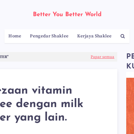
Better You Better World
Home
Pengedar Shaklee
Kerjaya Shaklee
P
TER
Papar semua
K
zaan vitamin
ee dengan milk
er yang lain.