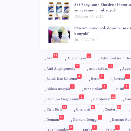
Set Penyusuan Shaklee : Mana s
yang sesuai untuk saya?
Oktober 04, 2011
Macam mana nak dapat susu d
banyak?
Julai 07, 2011
14
1
ACE
Adenomysis
Advanced Joint Hea
2
21
Anti Angiogenesis
Antioksidan
Appe
4
1
3
Batuk Dan Selsema
Berat
Bercuti
1
2
1
Bidara Ruqyah
Bina Badan
Bisul
2
13
Calcium Magnesium
Carotomax
Caw
13
6
33
Cirit Birit
Cirrhosis
Contest
16
1
Demam
Demam Denggi
Demam Kun
8
1
1
DTX Complex
EBOD
EGFR
E