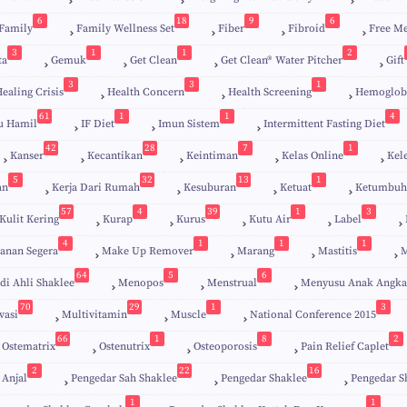
6
18
9
6
Family
Family Wellness Set
Fiber
Fibroid
Free M
3
1
1
2
ta
Gemuk
Get Clean
Get Clean® Water Pitcher
Gift
3
3
1
ealing Crisis
Health Concern
Health Screening
Hemoglob
61
1
1
4
u Hamil
IF Diet
Imun Sistem
Intermittent Fasting Diet
42
28
7
1
Kanser
Kecantikan
Keintiman
Kelas Online
Kel
5
32
13
1
an
Kerja Dari Rumah
Kesuburan
Ketuat
Ketumbuh
57
4
39
1
3
Kulit Kering
Kurap
Kurus
Kutu Air
Label
4
1
1
1
anan Segera
Make Up Remover
Marang
Mastitis
M
64
5
6
di Ahli Shaklee
Menopos
Menstrual
Menyusu Anak Angka
70
29
1
3
vasi
Multivitamin
Muscle
National Conference 2015
66
1
8
2
Ostematrix
Ostenutrix
Osteoporosis
Pain Relief Caplet
2
22
16
 Anjal
Pengedar Sah Shaklee
Pengedar Shaklee
Pengedar S
9
5
1
1