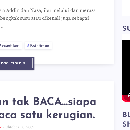
n Addin dan Nasa, ibu melalui dan merasa
bengkak susu atau dikenali juga sebagai
s…
S
Kecantikan
Keintiman
Read more »
n tak BACA...siapa
aca satu kerugian.
B
S
ee
Oktober 10, 2009