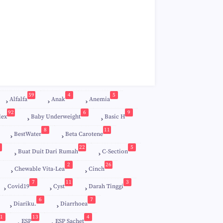
59
4
5
Alfalfa
Anak
Anemia
92
6
9
lex
Baby Underweight
Basic H
8
11
BestWater
Beta Carotene
22
5
Buat Duit Dari Rumah
C-Section
2
26
Chewable Vita-Lea
Cinch
7
11
3
Covid19
Cyst
Darah Tinggi
6
7
Diariku.
Diarrhoea
1
13
4
ESP
ESP Sachet