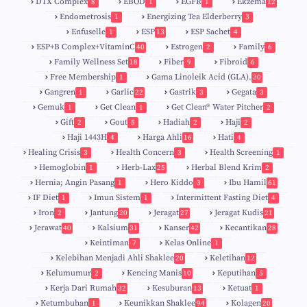
DTX Complex
EBOD
EGFR
Ekzema
8
1
1
12
Endometrosis
Energizing Tea Elderberry
1
3
Enfuselle
ESP
ESP Sachet
1
13
4
5
ESP+B Complex+VitaminC
Estrogen
Family
40
2
6
Family Wellness Set
Fiber
Fibroid
18
9
6
Free Membership
Gama Linoleik Acid (GLA).
1
30
Gangren
Garlic
Gastrik
Gegata
1
22
3
3
Gemuk
Get Clean
Get Clean® Water Pitcher
1
1
2
Gift
Gout
Hadiah
Haji
2
5
2
2
Haji 1443H
Harga Ahli
Hati
4
16
4
Healing Crisis
Health Concern
Health Screening
3
3
1
Hemoglobin
Herb-Lax
Herbal Blend Krim
1
25
2
Hernia; Angin Pasang
Hero Kiddo
Ibu Hamil
1
3
61
IF Diet
Imun Sistem
Intermittent Fasting Diet
1
1
4
Iron
Jantung
Jeragat
Jeragat Kudis
2
20
27
21
Jerawat
Kalsium
Kanser
Kecantikan
40
31
42
28
Keintiman
Kelas Online
7
1
Kelebihan Menjadi Ahli Shaklee
Keletihan
20
12
Kelumumur
Kencing Manis
Keputihan
2
10
5
Kerja Dari Rumah
Kesuburan
Ketuat
32
13
1
Ketumbuhan
Keunikkan Shaklee
Kolagen
1
94
20