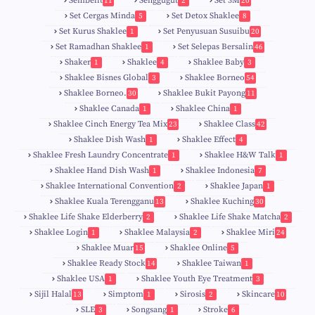
Sembelit
Senggugut
Set 3M
11
2
20
Set Cergas Minda
Set Detox Shaklee
5
8
Set Kurus Shaklee
Set Penyusuan Susuibu
1
20
Set Ramadhan Shaklee
Set Selepas Bersalin
1
46
Shaker
Shaklee
Shaklee Baby
1
4
3
Shaklee Bisnes Global
Shaklee Borneo
3
54
Shaklee Borneo.
Shaklee Bukit Payong
30
11
Shaklee Canada
Shaklee China
1
1
Shaklee Cinch Energy Tea Mix
Shaklee Class
23
42
Shaklee Dish Wash
Shaklee Effect
1
4
Shaklee Fresh Laundry Concentrate
Shaklee H&W Talk
1
1
Shaklee Hand Dish Wash
Shaklee Indonesia
1
7
Shaklee International Convention
Shaklee Japan
2
1
Shaklee Kuala Terengganu
Shaklee Kuching
13
30
6
Shaklee Life Shake Elderberry
Shaklee Life Shake Matcha
2
2
Shaklee Login
Shaklee Malaysia
Shaklee Miri
1
2
24
9
Shaklee Muar
Shaklee Online
15
5
8
Shaklee Ready Stock
Shaklee Taiwan
14
1
Shaklee USA
Shaklee Youth Eye Treatment
1
3
Sijil Halal
Simptom
Sirosis
Skincare
13
1
2
10
SLE
Songsang
Stroke
3
1
6