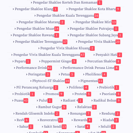
Pengedar Shaklee Kerteh Dan Kemaman
1
Pengedar Shaklee Klang
Pengedar Shaklee Kota Bharu
1
9
Pengedar Shaklee Kuala Terengganu
16
4
Pengedar Shaklee Marang
Pengedar Shaklee Miri
2
13
1
Pengedar Shaklee Muar
Pengedar Shaklee Putrajaya
14
1
0
Pengedar Shaklee Rawang
Pengedar Shaklee Subang Jaya
1
1
Pengedar Shaklee Terengganu
Pengedar Vivix Shaklee
17
20
Pengedar Vivix Shaklee Kluang
2
Pengedar Vivix Shaklee Kuala Terengganu
Penyakit Hati
47
2
Peparu
Peppermint Ginger
Percutian Shaklee
1
5
8
Performance Drink
Performance Drink Perasa Lime
82
8
Peringatan
Petua
Pholifenol
3
5
4
Phytocol-ST Shaklee
Pigmentasi
10
11
Pil Perancang Keluarga
Polifenol
Prebiotik
2
4
1
Probiotik
Promosi
Protein
Psoriasis
1
9
5
5
Puasa
Pulut
Radiant 4
Radikal Bebas
43
1
1
9
Rambut Gugur
Relaktasi
5
2
Rendah Glisemik Indeks
Renungan
Resdung
2
7
3
ResV
Resveratrol
Rewards
Riadah
6
12
4
2
Sahur
Sakit Sendi
Saraf
Selulit
1
13
4
2