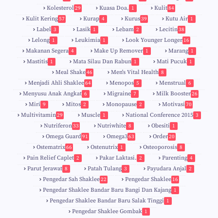
Kolesterol
Kuasa Doa.
Kulit
29
1
84
Kulit Kering
Kurap
Kurus
Kutu Air
57
4
39
1
Label
Lasik
Lebam
Lecitin
3
1
2
38
Lelong
Leukimia
Look Younger Longer
1
1
16
Makanan Segera
Make Up Remover
Marang
4
1
1
Mastitis
Mata Silau Dan Rabun
Mati Pucuk
1
1
1
Meal Shake
Men's Vital Health
46
8
Menjadi Ahli Shaklee
Menopos
Menstrual
64
5
6
Menyusu Anak Angkat
Migraine
Milk Booster
6
7
26
Miri
Mitos
Monopause
Motivasi
9
2
2
70
Multivitamin
Muscle
National Conference 2015
29
1
3
Nutriferon
Nutriwhite
Obesiti
33
8
1
Omega Guard
Omega3
Order
91
63
20
Ostematrix
Ostenutrix
Osteoporosis
66
1
8
Pain Relief Caplet
Pakar Laktasi.
Parenting
2
2
4
Parut Jerawat
Patah Tulang
Payudara Anjal
8
3
2
Pengedar Sah Shaklee
Pengedar Shaklee
22
16
9
5
Pengedar Shaklee Bandar Baru Bangi Dan Kajang
1
Pengedar Shaklee Bandar Baru Salak Tinggi
1
Pengedar Shaklee Gombak
1