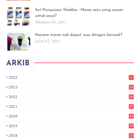
Set Penyusuan Shaklee : Mana satu yang sesuai
untuk saya?
Oktober 04, 2011
Macam mana nak dapat susu dengan banyak?
Julai 07, 2011
ARKIB
2025
2
2023
23
2022
26
2021
27
2020
43
2019
75
2018
12