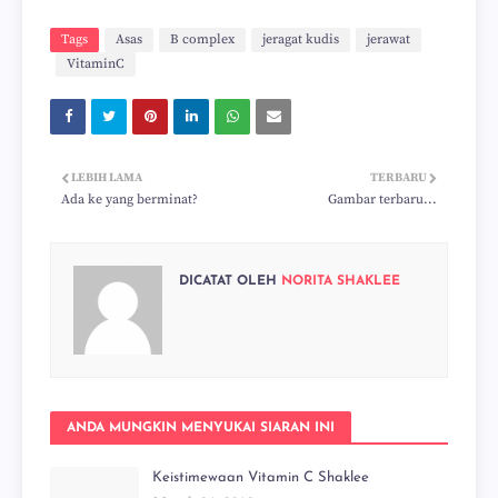
Tags
Asas
B complex
jeragat kudis
jerawat
VitaminC
LEBIH LAMA
TERBARU
Ada ke yang berminat?
Gambar terbaru...
DICATAT OLEH
NORITA SHAKLEE
ANDA MUNGKIN MENYUKAI SIARAN INI
Keistimewaan Vitamin C Shaklee