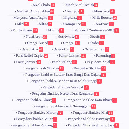
Meal Shake
Men's Vital Health
46
8
Menjadi Ahli Shaklee
Menopos
Menstrual
64
5
6
Menyusu Anak Angkat
Migraine
Milk Booster
6
7
26
Miri
Mitos
Monopause
Motivasi
9
2
2
70
Multivitamin
Muscle
National Conference 2015
29
1
3
Nutriferon
Nutriwhite
Obesiti
33
8
1
Omega Guard
Omega3
Order
91
63
20
Ostematrix
Ostenutrix
Osteoporosis
66
1
8
Pain Relief Caplet
Pakar Laktasi.
Parenting
2
2
4
Parut Jerawat
Patah Tulang
Payudara Anjal
8
3
2
Pengedar Sah Shaklee
Pengedar Shaklee
22
16
9
5
Pengedar Shaklee Bandar Baru Bangi Dan Kajang
1
Pengedar Shaklee Bandar Baru Salak Tinggi
1
Pengedar Shaklee Gombak
1
Pengedar Shaklee Kerteh Dan Kemaman
1
Pengedar Shaklee Klang
Pengedar Shaklee Kota Bharu
1
9
Pengedar Shaklee Kuala Terengganu
16
4
Pengedar Shaklee Marang
Pengedar Shaklee Miri
2
13
1
Pengedar Shaklee Muar
Pengedar Shaklee Putrajaya
14
1
0
Pengedar Shaklee Rawang
Pengedar Shaklee Subang Jaya
1
1