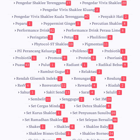
Pengedar Shaklee Terengganu
Pengedar Vivix Shaklee
17
20
Pengedar Vivix Shaklee Kluang
2
Pengedar Vivix Shaklee Kuala Terengganu
Penyakit Hati
47
2
Peparu
Peppermint Ginger
Percutian Shaklee
1
5
8
Performance Drink
Performance Drink Perasa Lime
82
8
Peringatan
Petua
Pholifenol
3
5
4
Phytocol-ST Shaklee
Pigmentasi
10
11
Pil Perancang Keluarga
Polifenol
Prebiotik
2
4
1
Probiotik
Promosi
Protein
Psoriasis
1
9
5
5
Puasa
Pulut
Radiant 4
Radikal Bebas
43
1
1
9
Rambut Gugur
Relaktasi
5
2
Rendah Glisemik Indeks
Renungan
Resdung
2
7
3
ResV
Resveratrol
Rewards
Riadah
6
12
4
2
Sahur
Sakit Sendi
Saraf
Selulit
1
13
4
2
Sembelit
Senggugut
Set 3M
11
2
20
Set Cergas Minda
Set Detox Shaklee
5
8
Set Kurus Shaklee
Set Penyusuan Susuibu
1
20
Set Ramadhan Shaklee
Set Selepas Bersalin
1
46
Shaker
Shaklee
Shaklee Baby
1
4
3
Shaklee Bisnes Global
Shaklee Borneo
3
54