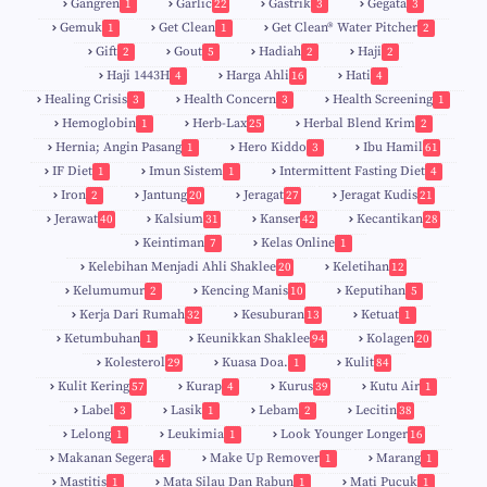
Gangren
Garlic
Gastrik
Gegata
1
22
3
3
Gemuk
Get Clean
Get Clean® Water Pitcher
1
1
2
Gift
Gout
Hadiah
Haji
2
5
2
2
Haji 1443H
Harga Ahli
Hati
4
16
4
Healing Crisis
Health Concern
Health Screening
3
3
1
Hemoglobin
Herb-Lax
Herbal Blend Krim
1
25
2
Hernia; Angin Pasang
Hero Kiddo
Ibu Hamil
1
3
61
IF Diet
Imun Sistem
Intermittent Fasting Diet
1
1
4
Iron
Jantung
Jeragat
Jeragat Kudis
2
20
27
21
Jerawat
Kalsium
Kanser
Kecantikan
40
31
42
28
Keintiman
Kelas Online
7
1
Kelebihan Menjadi Ahli Shaklee
Keletihan
20
12
Kelumumur
Kencing Manis
Keputihan
2
10
5
Kerja Dari Rumah
Kesuburan
Ketuat
32
13
1
Ketumbuhan
Keunikkan Shaklee
Kolagen
1
94
20
Kolesterol
Kuasa Doa.
Kulit
29
1
84
Kulit Kering
Kurap
Kurus
Kutu Air
57
4
39
1
Label
Lasik
Lebam
Lecitin
3
1
2
38
Lelong
Leukimia
Look Younger Longer
1
1
16
Makanan Segera
Make Up Remover
Marang
4
1
1
Mastitis
Mata Silau Dan Rabun
Mati Pucuk
1
1
1