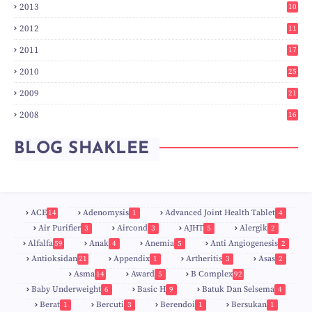
2013
10
0
2012
11
3
2011
17
6
2010
25
0
2009
21
6
2008
16
7
BLOG SHAKLEE
ACE
Adenomysis
Advanced Joint Health Tablet
14
1
4
Air Purifier
Aircond
AJHT
Alergik
3
3
5
2
Alfalfa
Anak
Anemia
Anti Angiogenesis
59
4
5
2
Antioksidan
Appendix
Artheritis
Asas
21
1
3
2
Asma
Award
B Complex
14
5
92
Baby Underweight
Basic H
Batuk Dan Selsema
6
9
4
Berat
Bercuti
Berendoi
Bersukan
1
3
1
1