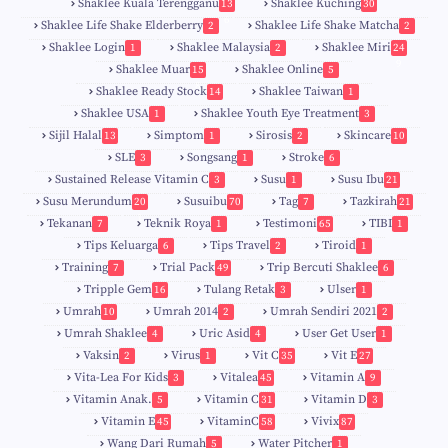
Shaklee Kuala Terengganu
Shaklee Kuching
13
30
6
Shaklee Life Shake Elderberry
Shaklee Life Shake Matcha
2
2
Shaklee Login
Shaklee Malaysia
Shaklee Miri
1
2
24
9
Shaklee Muar
Shaklee Online
15
5
8
Shaklee Ready Stock
Shaklee Taiwan
14
1
Shaklee USA
Shaklee Youth Eye Treatment
1
3
Sijil Halal
Simptom
Sirosis
Skincare
13
1
2
10
SLE
Songsang
Stroke
3
1
6
Sustained Release Vitamin C
Susu
Susu Ibu
3
1
21
0
Susu Merundum
Susuibu
Tag
Tazkirah
20
70
7
21
1
7
Tekanan
Teknik Roya
Testimoni
TIBI
7
1
65
1
5
Tips Keluarga
Tips Travel
Tiroid
6
2
1
Training
Trial Pack
Trip Bercuti Shaklee
7
49
6
Tripple Gem
Tulang Retak
Ulser
16
3
1
Umrah
Umrah 2014
Umrah Sendiri 2021
10
2
2
Umrah Shaklee
Uric Asid
User Get User
4
4
1
Vaksin
Virus
Vit C
Vit E
2
1
35
27
Vita-Lea For Kids
Vitalea
Vitamin A
3
45
9
Vitamin Anak.
Vitamin C
Vitamin D
5
31
3
Vitamin E
VitaminC
Vivix
45
58
87
Wang Dari Rumah
Water Pitcher
5
1