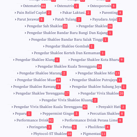
Ostematrix
Ostenutrix
Osteoporosis
66
1
8
Pain Relief Caplet
Pakar Laktasi.
Parenting
2
2
4
Parut Jerawat
Patah Tulang
Payudara Anjal
8
3
2
Pengedar Sah Shaklee
Pengedar Shaklee
22
16
9
5
Pengedar Shaklee Bandar Baru Bangi Dan Kajang
1
Pengedar Shaklee Bandar Baru Salak Tinggi
1
Pengedar Shaklee Gombak
1
Pengedar Shaklee Kerteh Dan Kemaman
1
Pengedar Shaklee Klang
Pengedar Shaklee Kota Bharu
1
9
Pengedar Shaklee Kuala Terengganu
16
4
Pengedar Shaklee Marang
Pengedar Shaklee Miri
2
13
1
Pengedar Shaklee Muar
Pengedar Shaklee Putrajaya
14
1
0
Pengedar Shaklee Rawang
Pengedar Shaklee Subang Jaya
1
1
Pengedar Shaklee Terengganu
Pengedar Vivix Shaklee
17
20
Pengedar Vivix Shaklee Kluang
2
Pengedar Vivix Shaklee Kuala Terengganu
Penyakit Hati
47
2
Peparu
Peppermint Ginger
Percutian Shaklee
1
5
8
Performance Drink
Performance Drink Perasa Lime
82
8
Peringatan
Petua
Pholifenol
3
5
4
Phytocol-ST Shaklee
Pigmentasi
10
11