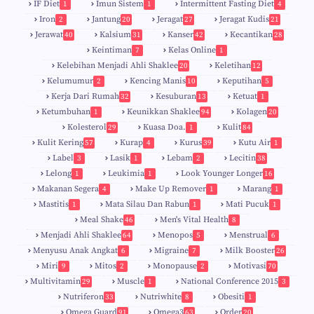
IF Diet
Imun Sistem
Intermittent Fasting Diet
1
1
4
Iron
Jantung
Jeragat
Jeragat Kudis
2
20
27
21
Jerawat
Kalsium
Kanser
Kecantikan
40
31
42
28
Keintiman
Kelas Online
7
1
Kelebihan Menjadi Ahli Shaklee
Keletihan
20
12
Kelumumur
Kencing Manis
Keputihan
2
10
5
Kerja Dari Rumah
Kesuburan
Ketuat
32
13
1
Ketumbuhan
Keunikkan Shaklee
Kolagen
1
94
20
Kolesterol
Kuasa Doa.
Kulit
29
1
84
Kulit Kering
Kurap
Kurus
Kutu Air
57
4
39
1
Label
Lasik
Lebam
Lecitin
3
1
2
38
Lelong
Leukimia
Look Younger Longer
1
1
16
Makanan Segera
Make Up Remover
Marang
4
1
1
Mastitis
Mata Silau Dan Rabun
Mati Pucuk
1
1
1
Meal Shake
Men's Vital Health
46
8
Menjadi Ahli Shaklee
Menopos
Menstrual
64
5
6
Menyusu Anak Angkat
Migraine
Milk Booster
6
7
26
Miri
Mitos
Monopause
Motivasi
9
2
2
70
Multivitamin
Muscle
National Conference 2015
29
1
3
Nutriferon
Nutriwhite
Obesiti
33
8
1
Omega Guard
Omega3
Order
91
63
20