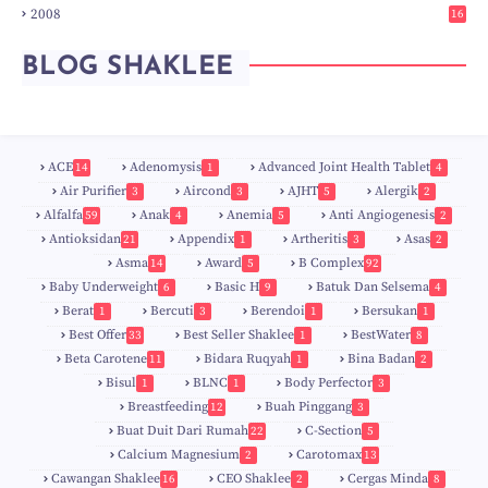
2008
16
7
BLOG SHAKLEE
ACE
Adenomysis
Advanced Joint Health Tablet
14
1
4
Air Purifier
Aircond
AJHT
Alergik
3
3
5
2
Alfalfa
Anak
Anemia
Anti Angiogenesis
59
4
5
2
Antioksidan
Appendix
Artheritis
Asas
21
1
3
2
Asma
Award
B Complex
14
5
92
Baby Underweight
Basic H
Batuk Dan Selsema
6
9
4
Berat
Bercuti
Berendoi
Bersukan
1
3
1
1
Best Offer
Best Seller Shaklee
BestWater
33
1
8
Beta Carotene
Bidara Ruqyah
Bina Badan
11
1
2
Bisul
BLNC
Body Perfector
1
1
3
Breastfeeding
Buah Pinggang
12
3
9
Buat Duit Dari Rumah
C-Section
22
5
Calcium Magnesium
Carotomax
2
13
Cawangan Shaklee
CEO Shaklee
Cergas Minda
16
2
8