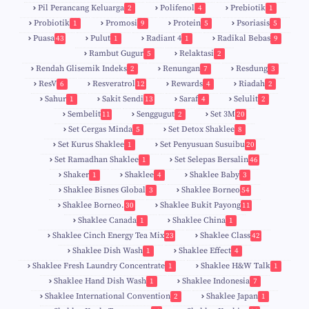
Pil Perancang Keluarga
Polifenol
Prebiotik
2
4
1
Probiotik
Promosi
Protein
Psoriasis
1
9
5
5
Puasa
Pulut
Radiant 4
Radikal Bebas
43
1
1
9
Rambut Gugur
Relaktasi
5
2
Rendah Glisemik Indeks
Renungan
Resdung
2
7
3
ResV
Resveratrol
Rewards
Riadah
6
12
4
2
Sahur
Sakit Sendi
Saraf
Selulit
1
13
4
2
Sembelit
Senggugut
Set 3M
11
2
20
Set Cergas Minda
Set Detox Shaklee
5
8
Set Kurus Shaklee
Set Penyusuan Susuibu
1
20
Set Ramadhan Shaklee
Set Selepas Bersalin
1
46
Shaker
Shaklee
Shaklee Baby
1
4
3
Shaklee Bisnes Global
Shaklee Borneo
3
54
Shaklee Borneo.
Shaklee Bukit Payong
30
11
Shaklee Canada
Shaklee China
1
1
Shaklee Cinch Energy Tea Mix
Shaklee Class
23
42
Shaklee Dish Wash
Shaklee Effect
1
4
Shaklee Fresh Laundry Concentrate
Shaklee H&W Talk
1
1
Shaklee Hand Dish Wash
Shaklee Indonesia
1
7
Shaklee International Convention
Shaklee Japan
2
1