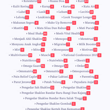
Kolesterol
Kuasa Doa.
Kulit
29
1
84
Kulit Kering
Kurap
Kurus
Kutu Air
57
4
39
1
Label
Lasik
Lebam
Lecitin
3
1
2
38
Lelong
Leukimia
Look Younger Longer
1
1
16
Makanan Segera
Make Up Remover
Marang
4
1
1
Mastitis
Mata Silau Dan Rabun
Mati Pucuk
1
1
1
Meal Shake
Men's Vital Health
46
8
Menjadi Ahli Shaklee
Menopos
Menstrual
64
5
6
Menyusu Anak Angkat
Migraine
Milk Booster
6
7
26
Miri
Mitos
Monopause
Motivasi
9
2
2
70
Multivitamin
Muscle
National Conference 2015
29
1
3
Nutriferon
Nutriwhite
Obesiti
33
8
1
Omega Guard
Omega3
Order
91
63
20
Ostematrix
Ostenutrix
Osteoporosis
66
1
8
Pain Relief Caplet
Pakar Laktasi.
Parenting
2
2
4
Parut Jerawat
Patah Tulang
Payudara Anjal
8
3
2
Pengedar Sah Shaklee
Pengedar Shaklee
22
16
9
5
Pengedar Shaklee Bandar Baru Bangi Dan Kajang
1
Pengedar Shaklee Bandar Baru Salak Tinggi
1
Pengedar Shaklee Gombak
1
Pengedar Shaklee Kerteh Dan Kemaman
1