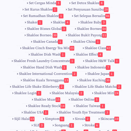
Set Cergas Minda
Set Detox Shaklee
5
8
Set Kurus Shaklee
Set Penyusuan Susuibu
1
20
Set Ramadhan Shaklee
Set Selepas Bersalin
1
46
Shaker
Shaklee
Shaklee Baby
1
4
3
Shaklee Bisnes Global
Shaklee Borneo
3
54
Shaklee Borneo.
Shaklee Bukit Payong
30
11
Shaklee Canada
Shaklee China
1
1
Shaklee Cinch Energy Tea Mix
Shaklee Class
23
42
Shaklee Dish Wash
Shaklee Effect
1
4
Shaklee Fresh Laundry Concentrate
Shaklee H&W Talk
1
1
Shaklee Hand Dish Wash
Shaklee Indonesia
1
7
Shaklee International Convention
Shaklee Japan
2
1
Shaklee Kuala Terengganu
Shaklee Kuching
13
30
6
Shaklee Life Shake Elderberry
Shaklee Life Shake Matcha
2
2
Shaklee Login
Shaklee Malaysia
Shaklee Miri
1
2
24
9
Shaklee Muar
Shaklee Online
15
5
8
Shaklee Ready Stock
Shaklee Taiwan
14
1
Shaklee USA
Shaklee Youth Eye Treatment
1
3
Sijil Halal
Simptom
Sirosis
Skincare
13
1
2
10
SLE
Songsang
Stroke
3
1
6