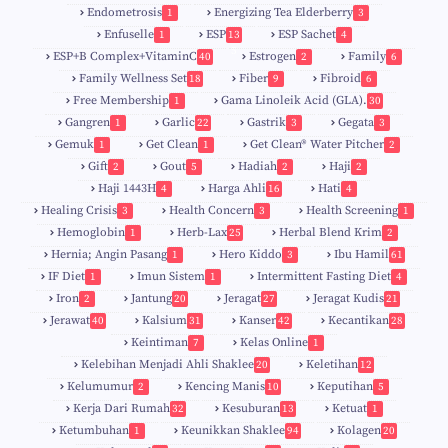
Endometrosis
Energizing Tea Elderberry
1
3
Enfuselle
ESP
ESP Sachet
1
13
4
5
ESP+B Complex+VitaminC
Estrogen
Family
40
2
6
Family Wellness Set
Fiber
Fibroid
18
9
6
Free Membership
Gama Linoleik Acid (GLA).
1
30
Gangren
Garlic
Gastrik
Gegata
1
22
3
3
Gemuk
Get Clean
Get Clean® Water Pitcher
1
1
2
Gift
Gout
Hadiah
Haji
2
5
2
2
Haji 1443H
Harga Ahli
Hati
4
16
4
Healing Crisis
Health Concern
Health Screening
3
3
1
Hemoglobin
Herb-Lax
Herbal Blend Krim
1
25
2
Hernia; Angin Pasang
Hero Kiddo
Ibu Hamil
1
3
61
IF Diet
Imun Sistem
Intermittent Fasting Diet
1
1
4
Iron
Jantung
Jeragat
Jeragat Kudis
2
20
27
21
Jerawat
Kalsium
Kanser
Kecantikan
40
31
42
28
Keintiman
Kelas Online
7
1
Kelebihan Menjadi Ahli Shaklee
Keletihan
20
12
Kelumumur
Kencing Manis
Keputihan
2
10
5
Kerja Dari Rumah
Kesuburan
Ketuat
32
13
1
Ketumbuhan
Keunikkan Shaklee
Kolagen
1
94
20