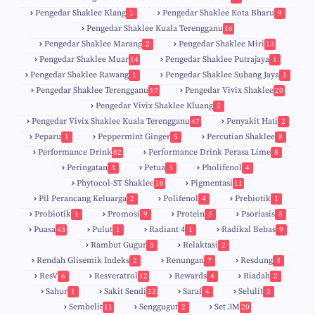
Pengedar Shaklee Klang
Pengedar Shaklee Kota Bharu
1
9
Pengedar Shaklee Kuala Terengganu
16
4
Pengedar Shaklee Marang
Pengedar Shaklee Miri
2
13
1
Pengedar Shaklee Muar
Pengedar Shaklee Putrajaya
14
1
0
Pengedar Shaklee Rawang
Pengedar Shaklee Subang Jaya
1
1
Pengedar Shaklee Terengganu
Pengedar Vivix Shaklee
17
20
Pengedar Vivix Shaklee Kluang
2
Pengedar Vivix Shaklee Kuala Terengganu
Penyakit Hati
47
2
Peparu
Peppermint Ginger
Percutian Shaklee
1
5
8
Performance Drink
Performance Drink Perasa Lime
82
8
Peringatan
Petua
Pholifenol
3
5
4
Phytocol-ST Shaklee
Pigmentasi
10
11
Pil Perancang Keluarga
Polifenol
Prebiotik
2
4
1
Probiotik
Promosi
Protein
Psoriasis
1
9
5
5
Puasa
Pulut
Radiant 4
Radikal Bebas
43
1
1
9
Rambut Gugur
Relaktasi
5
2
Rendah Glisemik Indeks
Renungan
Resdung
2
7
3
ResV
Resveratrol
Rewards
Riadah
6
12
4
2
Sahur
Sakit Sendi
Saraf
Selulit
1
13
4
2
Sembelit
Senggugut
Set 3M
11
2
20