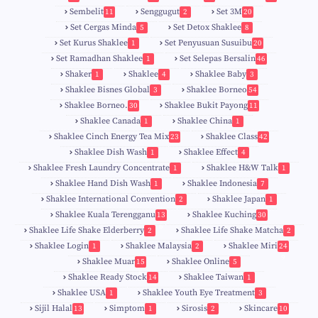
Sembelit
Senggugut
Set 3M
11
2
20
Set Cergas Minda
Set Detox Shaklee
5
8
Set Kurus Shaklee
Set Penyusuan Susuibu
1
20
Set Ramadhan Shaklee
Set Selepas Bersalin
1
46
Shaker
Shaklee
Shaklee Baby
1
4
3
Shaklee Bisnes Global
Shaklee Borneo
3
54
Shaklee Borneo.
Shaklee Bukit Payong
30
11
Shaklee Canada
Shaklee China
1
1
Shaklee Cinch Energy Tea Mix
Shaklee Class
23
42
Shaklee Dish Wash
Shaklee Effect
1
4
Shaklee Fresh Laundry Concentrate
Shaklee H&W Talk
1
1
Shaklee Hand Dish Wash
Shaklee Indonesia
1
7
Shaklee International Convention
Shaklee Japan
2
1
Shaklee Kuala Terengganu
Shaklee Kuching
13
30
6
Shaklee Life Shake Elderberry
Shaklee Life Shake Matcha
2
2
Shaklee Login
Shaklee Malaysia
Shaklee Miri
1
2
24
9
Shaklee Muar
Shaklee Online
15
5
8
Shaklee Ready Stock
Shaklee Taiwan
14
1
Shaklee USA
Shaklee Youth Eye Treatment
1
3
Sijil Halal
Simptom
Sirosis
Skincare
13
1
2
10