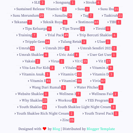
SLE
Songsang
Stroke
3
1
6
Sustained Release Vitamin C
Susu
Susu Ibu
3
1
21
0
Susu Merundum
Susuibu
Tag
Tazkirah
20
70
7
21
1
7
Tekanan
Teknik Roya
Testimoni
TIBI
7
1
65
1
5
Tips Keluarga
Tips Travel
Tiroid
6
2
1
Training
Trial Pack
Trip Bercuti Shaklee
7
49
6
Tripple Gem
Tulang Retak
Ulser
16
3
1
Umrah
Umrah 2014
Umrah Sendiri 2021
10
2
2
Umrah Shaklee
Uric Asid
User Get User
4
4
1
Vaksin
Virus
Vit C
Vit E
2
1
35
27
Vita-Lea For Kids
Vitalea
Vitamin A
3
45
9
Vitamin Anak.
Vitamin C
Vitamin D
5
31
3
Vitamin E
VitaminC
Vivix
45
58
87
Wang Dari Rumah
Water Pitcher
5
1
Website Shaklee
Wellness 3
Wellness Fair
1
7
2
Why Shaklee
Workout
YES Program
23
1
5
Youth Shaklee
Youth Shaklee Light Night Cream
21
3
Youth Shaklee Rich Night Cream
Youth Travel Pack
2
1
Zinc
25
Designed with
by
Blog
| Distributed by
Blogger Template