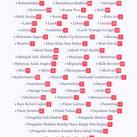
Ketumbuhan
Keunikkan Shaklee
Kolagen
1
94
20
Kolesterol
Kuasa Doa.
Kulit
29
1
84
Kulit Kering
Kurap
Kurus
Kutu Air
57
4
39
1
Label
Lasik
Lebam
Lecitin
3
1
2
38
Lelong
Leukimia
Look Younger Longer
1
1
16
Makanan Segera
Make Up Remover
Marang
4
1
1
Mastitis
Mata Silau Dan Rabun
Mati Pucuk
1
1
1
Meal Shake
Men's Vital Health
46
8
Menjadi Ahli Shaklee
Menopos
Menstrual
64
5
6
Menyusu Anak Angkat
Migraine
Milk Booster
6
7
26
Miri
Mitos
Monopause
Motivasi
9
2
2
70
Multivitamin
Muscle
National Conference 2015
29
1
3
Nutriferon
Nutriwhite
Obesiti
33
8
1
Omega Guard
Omega3
Order
91
63
20
Ostematrix
Ostenutrix
Osteoporosis
66
1
8
Pain Relief Caplet
Pakar Laktasi.
Parenting
2
2
4
Parut Jerawat
Patah Tulang
Payudara Anjal
8
3
2
Pengedar Sah Shaklee
Pengedar Shaklee
22
16
9
5
Pengedar Shaklee Bandar Baru Bangi Dan Kajang
1
Pengedar Shaklee Bandar Baru Salak Tinggi
1