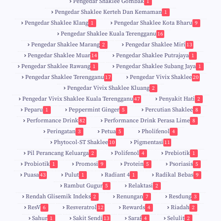
Pengedar Shaklee Gombak
1
Pengedar Shaklee Kerteh Dan Kemaman
1
Pengedar Shaklee Klang
Pengedar Shaklee Kota Bharu
1
9
Pengedar Shaklee Kuala Terengganu
16
4
Pengedar Shaklee Marang
Pengedar Shaklee Miri
2
13
1
Pengedar Shaklee Muar
Pengedar Shaklee Putrajaya
14
1
0
Pengedar Shaklee Rawang
Pengedar Shaklee Subang Jaya
1
1
Pengedar Shaklee Terengganu
Pengedar Vivix Shaklee
17
20
Pengedar Vivix Shaklee Kluang
2
Pengedar Vivix Shaklee Kuala Terengganu
Penyakit Hati
47
2
Peparu
Peppermint Ginger
Percutian Shaklee
1
5
8
Performance Drink
Performance Drink Perasa Lime
82
8
Peringatan
Petua
Pholifenol
3
5
4
Phytocol-ST Shaklee
Pigmentasi
10
11
Pil Perancang Keluarga
Polifenol
Prebiotik
2
4
1
Probiotik
Promosi
Protein
Psoriasis
1
9
5
5
Puasa
Pulut
Radiant 4
Radikal Bebas
43
1
1
9
Rambut Gugur
Relaktasi
5
2
Rendah Glisemik Indeks
Renungan
Resdung
2
7
3
ResV
Resveratrol
Rewards
Riadah
6
12
4
2
Sahur
Sakit Sendi
Saraf
Selulit
1
13
4
2