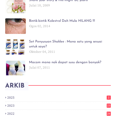
Share your story & this might BE yours!
Julai 10, 2009
Bintik-bintik Kolestrol Dah Mula HILANG !!!
Ogos 02, 2014
Set Penyusuan Shaklee : Mana satu yang sesuai
untuk saya?
Oktober 04, 2011
Macam mana nak dapat susu dengan banyak?
Julai 07, 2011
ARKIB
2025
2
2023
23
2022
26