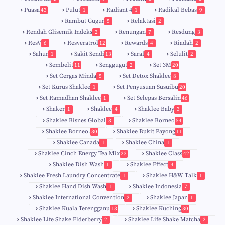
Puasa
Pulut
Radiant 4
Radikal Bebas
43
1
1
9
Rambut Gugur
Relaktasi
5
2
Rendah Glisemik Indeks
Renungan
Resdung
2
7
3
ResV
Resveratrol
Rewards
Riadah
6
12
4
2
Sahur
Sakit Sendi
Saraf
Selulit
1
13
4
2
Sembelit
Senggugut
Set 3M
11
2
20
Set Cergas Minda
Set Detox Shaklee
5
8
Set Kurus Shaklee
Set Penyusuan Susuibu
1
20
Set Ramadhan Shaklee
Set Selepas Bersalin
1
46
Shaker
Shaklee
Shaklee Baby
1
4
3
Shaklee Bisnes Global
Shaklee Borneo
3
54
Shaklee Borneo.
Shaklee Bukit Payong
30
11
Shaklee Canada
Shaklee China
1
1
Shaklee Cinch Energy Tea Mix
Shaklee Class
23
42
Shaklee Dish Wash
Shaklee Effect
1
4
Shaklee Fresh Laundry Concentrate
Shaklee H&W Talk
1
1
Shaklee Hand Dish Wash
Shaklee Indonesia
1
7
Shaklee International Convention
Shaklee Japan
2
1
Shaklee Kuala Terengganu
Shaklee Kuching
13
30
6
Shaklee Life Shake Elderberry
Shaklee Life Shake Matcha
2
2