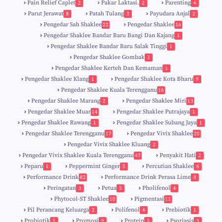
Pain Relief Caplet
Pakar Laktasi.
Parenting
2
2
4
Parut Jerawat
Patah Tulang
Payudara Anjal
8
3
2
Pengedar Sah Shaklee
Pengedar Shaklee
22
16
9
5
Pengedar Shaklee Bandar Baru Bangi Dan Kajang
1
Pengedar Shaklee Bandar Baru Salak Tinggi
1
Pengedar Shaklee Gombak
1
Pengedar Shaklee Kerteh Dan Kemaman
1
Pengedar Shaklee Klang
Pengedar Shaklee Kota Bharu
1
9
Pengedar Shaklee Kuala Terengganu
16
4
Pengedar Shaklee Marang
Pengedar Shaklee Miri
2
13
1
Pengedar Shaklee Muar
Pengedar Shaklee Putrajaya
14
1
0
Pengedar Shaklee Rawang
Pengedar Shaklee Subang Jaya
1
1
Pengedar Shaklee Terengganu
Pengedar Vivix Shaklee
17
20
Pengedar Vivix Shaklee Kluang
2
Pengedar Vivix Shaklee Kuala Terengganu
Penyakit Hati
47
2
Peparu
Peppermint Ginger
Percutian Shaklee
1
5
8
Performance Drink
Performance Drink Perasa Lime
82
8
Peringatan
Petua
Pholifenol
3
5
4
Phytocol-ST Shaklee
Pigmentasi
10
11
Pil Perancang Keluarga
Polifenol
Prebiotik
2
4
1
Probiotik
Promosi
Protein
Psoriasis
1
9
5
5