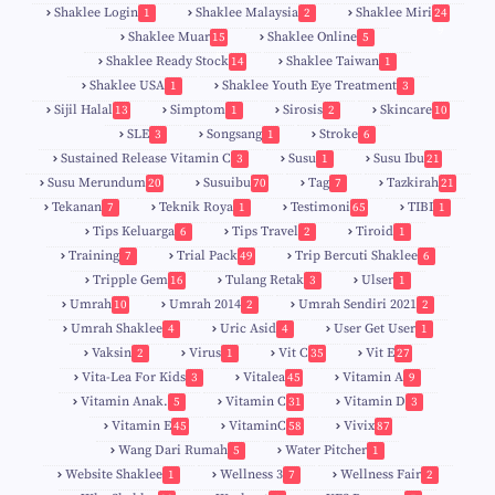
Shaklee Login
Shaklee Malaysia
Shaklee Miri
1
2
24
9
Shaklee Muar
Shaklee Online
15
5
8
Shaklee Ready Stock
Shaklee Taiwan
14
1
Shaklee USA
Shaklee Youth Eye Treatment
1
3
Sijil Halal
Simptom
Sirosis
Skincare
13
1
2
10
SLE
Songsang
Stroke
3
1
6
Sustained Release Vitamin C
Susu
Susu Ibu
3
1
21
0
Susu Merundum
Susuibu
Tag
Tazkirah
20
70
7
21
1
7
Tekanan
Teknik Roya
Testimoni
TIBI
7
1
65
1
5
Tips Keluarga
Tips Travel
Tiroid
6
2
1
Training
Trial Pack
Trip Bercuti Shaklee
7
49
6
Tripple Gem
Tulang Retak
Ulser
16
3
1
Umrah
Umrah 2014
Umrah Sendiri 2021
10
2
2
Umrah Shaklee
Uric Asid
User Get User
4
4
1
Vaksin
Virus
Vit C
Vit E
2
1
35
27
Vita-Lea For Kids
Vitalea
Vitamin A
3
45
9
Vitamin Anak.
Vitamin C
Vitamin D
5
31
3
Vitamin E
VitaminC
Vivix
45
58
87
Wang Dari Rumah
Water Pitcher
5
1
Website Shaklee
Wellness 3
Wellness Fair
1
7
2