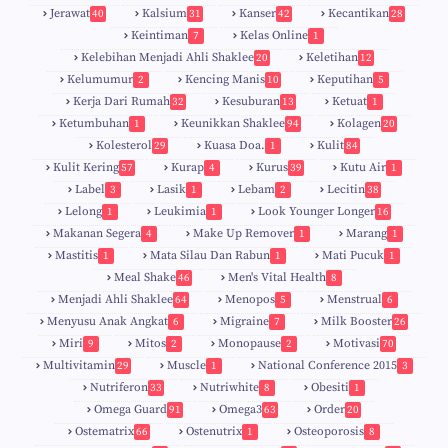
Jerawat
Kalsium
Kanser
Kecantikan
40
31
42
28
Keintiman
Kelas Online
7
1
Kelebihan Menjadi Ahli Shaklee
Keletihan
20
12
Kelumumur
Kencing Manis
Keputihan
2
10
5
Kerja Dari Rumah
Kesuburan
Ketuat
32
13
1
Ketumbuhan
Keunikkan Shaklee
Kolagen
1
94
20
Kolesterol
Kuasa Doa.
Kulit
29
1
84
Kulit Kering
Kurap
Kurus
Kutu Air
57
4
39
1
Label
Lasik
Lebam
Lecitin
3
1
2
38
Lelong
Leukimia
Look Younger Longer
1
1
16
Makanan Segera
Make Up Remover
Marang
4
1
1
Mastitis
Mata Silau Dan Rabun
Mati Pucuk
1
1
1
Meal Shake
Men's Vital Health
46
8
Menjadi Ahli Shaklee
Menopos
Menstrual
64
5
6
Menyusu Anak Angkat
Migraine
Milk Booster
6
7
26
Miri
Mitos
Monopause
Motivasi
9
2
2
70
Multivitamin
Muscle
National Conference 2015
29
1
3
Nutriferon
Nutriwhite
Obesiti
33
8
1
Omega Guard
Omega3
Order
91
63
20
Ostematrix
Ostenutrix
Osteoporosis
66
1
8