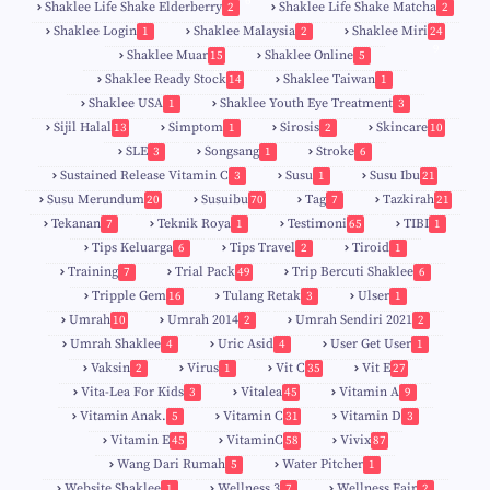
6
Shaklee Life Shake Elderberry
Shaklee Life Shake Matcha
2
2
Shaklee Login
Shaklee Malaysia
Shaklee Miri
1
2
24
9
Shaklee Muar
Shaklee Online
15
5
8
Shaklee Ready Stock
Shaklee Taiwan
14
1
Shaklee USA
Shaklee Youth Eye Treatment
1
3
Sijil Halal
Simptom
Sirosis
Skincare
13
1
2
10
SLE
Songsang
Stroke
3
1
6
Sustained Release Vitamin C
Susu
Susu Ibu
3
1
21
0
Susu Merundum
Susuibu
Tag
Tazkirah
20
70
7
21
1
7
Tekanan
Teknik Roya
Testimoni
TIBI
7
1
65
1
5
Tips Keluarga
Tips Travel
Tiroid
6
2
1
Training
Trial Pack
Trip Bercuti Shaklee
7
49
6
Tripple Gem
Tulang Retak
Ulser
16
3
1
Umrah
Umrah 2014
Umrah Sendiri 2021
10
2
2
Umrah Shaklee
Uric Asid
User Get User
4
4
1
Vaksin
Virus
Vit C
Vit E
2
1
35
27
Vita-Lea For Kids
Vitalea
Vitamin A
3
45
9
Vitamin Anak.
Vitamin C
Vitamin D
5
31
3
Vitamin E
VitaminC
Vivix
45
58
87
Wang Dari Rumah
Water Pitcher
5
1
Website Shaklee
Wellness 3
Wellness Fair
1
7
2