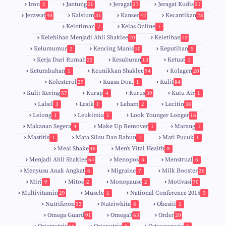
Iron
Jantung
Jeragat
Jeragat Kudis
2
20
27
21
Jerawat
Kalsium
Kanser
Kecantikan
40
31
42
28
Keintiman
Kelas Online
7
1
Kelebihan Menjadi Ahli Shaklee
Keletihan
20
12
Kelumumur
Kencing Manis
Keputihan
2
10
5
Kerja Dari Rumah
Kesuburan
Ketuat
32
13
1
Ketumbuhan
Keunikkan Shaklee
Kolagen
1
94
20
Kolesterol
Kuasa Doa.
Kulit
29
1
84
Kulit Kering
Kurap
Kurus
Kutu Air
57
4
39
1
Label
Lasik
Lebam
Lecitin
3
1
2
38
Lelong
Leukimia
Look Younger Longer
1
1
16
Makanan Segera
Make Up Remover
Marang
4
1
1
Mastitis
Mata Silau Dan Rabun
Mati Pucuk
1
1
1
Meal Shake
Men's Vital Health
46
8
Menjadi Ahli Shaklee
Menopos
Menstrual
64
5
6
Menyusu Anak Angkat
Migraine
Milk Booster
6
7
26
Miri
Mitos
Monopause
Motivasi
9
2
2
70
Multivitamin
Muscle
National Conference 2015
29
1
3
Nutriferon
Nutriwhite
Obesiti
33
8
1
Omega Guard
Omega3
Order
91
63
20