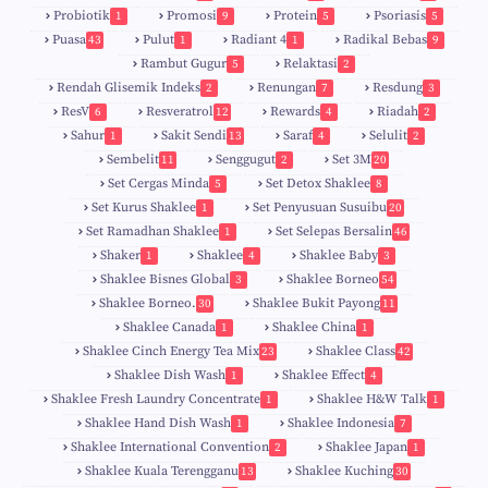
Probiotik
Promosi
Protein
Psoriasis
1
9
5
5
Puasa
Pulut
Radiant 4
Radikal Bebas
43
1
1
9
Rambut Gugur
Relaktasi
5
2
Rendah Glisemik Indeks
Renungan
Resdung
2
7
3
ResV
Resveratrol
Rewards
Riadah
6
12
4
2
Sahur
Sakit Sendi
Saraf
Selulit
1
13
4
2
Sembelit
Senggugut
Set 3M
11
2
20
Set Cergas Minda
Set Detox Shaklee
5
8
Set Kurus Shaklee
Set Penyusuan Susuibu
1
20
Set Ramadhan Shaklee
Set Selepas Bersalin
1
46
Shaker
Shaklee
Shaklee Baby
1
4
3
Shaklee Bisnes Global
Shaklee Borneo
3
54
Shaklee Borneo.
Shaklee Bukit Payong
30
11
Shaklee Canada
Shaklee China
1
1
Shaklee Cinch Energy Tea Mix
Shaklee Class
23
42
Shaklee Dish Wash
Shaklee Effect
1
4
Shaklee Fresh Laundry Concentrate
Shaklee H&W Talk
1
1
Shaklee Hand Dish Wash
Shaklee Indonesia
1
7
Shaklee International Convention
Shaklee Japan
2
1
Shaklee Kuala Terengganu
Shaklee Kuching
13
30