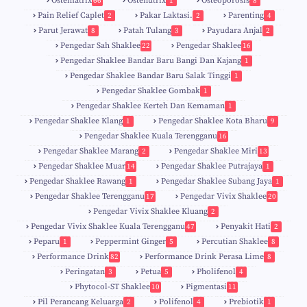
Ostematrix
Ostenutrix
Osteoporosis
66
1
8
Pain Relief Caplet
Pakar Laktasi.
Parenting
2
2
4
Parut Jerawat
Patah Tulang
Payudara Anjal
8
3
2
Pengedar Sah Shaklee
Pengedar Shaklee
22
16
9
5
Pengedar Shaklee Bandar Baru Bangi Dan Kajang
1
Pengedar Shaklee Bandar Baru Salak Tinggi
1
Pengedar Shaklee Gombak
1
Pengedar Shaklee Kerteh Dan Kemaman
1
Pengedar Shaklee Klang
Pengedar Shaklee Kota Bharu
1
9
Pengedar Shaklee Kuala Terengganu
16
4
Pengedar Shaklee Marang
Pengedar Shaklee Miri
2
13
1
Pengedar Shaklee Muar
Pengedar Shaklee Putrajaya
14
1
0
Pengedar Shaklee Rawang
Pengedar Shaklee Subang Jaya
1
1
Pengedar Shaklee Terengganu
Pengedar Vivix Shaklee
17
20
Pengedar Vivix Shaklee Kluang
2
Pengedar Vivix Shaklee Kuala Terengganu
Penyakit Hati
47
2
Peparu
Peppermint Ginger
Percutian Shaklee
1
5
8
Performance Drink
Performance Drink Perasa Lime
82
8
Peringatan
Petua
Pholifenol
3
5
4
Phytocol-ST Shaklee
Pigmentasi
10
11
Pil Perancang Keluarga
Polifenol
Prebiotik
2
4
1