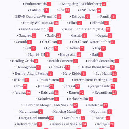
Endometrosis
Energizing Tea Elderberry
1
3
Enfuselle
ESP
ESP Sachet
1
13
4
5
ESP+B Complex+VitaminC
Estrogen
Family
40
2
6
Family Wellness Set
Fiber
Fibroid
18
9
6
Free Membership
Gama Linoleik Acid (GLA).
1
30
Gangren
Garlic
Gastrik
Gegata
1
22
3
3
Gemuk
Get Clean
Get Clean® Water Pitcher
1
1
2
Gift
Gout
Hadiah
Haji
2
5
2
2
Haji 1443H
Harga Ahli
Hati
4
16
4
Healing Crisis
Health Concern
Health Screening
3
3
1
Hemoglobin
Herb-Lax
Herbal Blend Krim
1
25
2
Hernia; Angin Pasang
Hero Kiddo
Ibu Hamil
1
3
61
IF Diet
Imun Sistem
Intermittent Fasting Diet
1
1
4
Iron
Jantung
Jeragat
Jeragat Kudis
2
20
27
21
Jerawat
Kalsium
Kanser
Kecantikan
40
31
42
28
Keintiman
Kelas Online
7
1
Kelebihan Menjadi Ahli Shaklee
Keletihan
20
12
Kelumumur
Kencing Manis
Keputihan
2
10
5
Kerja Dari Rumah
Kesuburan
Ketuat
32
13
1
Ketumbuhan
Keunikkan Shaklee
Kolagen
1
94
20