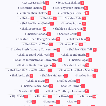
Set Cergas Minda
Set Detox Shaklee
5
8
Set Kurus Shaklee
Set Penyusuan Susuibu
1
20
Set Ramadhan Shaklee
Set Selepas Bersalin
1
46
Shaker
Shaklee
Shaklee Baby
1
4
3
Shaklee Bisnes Global
Shaklee Borneo
3
54
Shaklee Borneo.
Shaklee Bukit Payong
30
11
Shaklee Canada
Shaklee China
1
1
Shaklee Cinch Energy Tea Mix
Shaklee Class
23
42
Shaklee Dish Wash
Shaklee Effect
1
4
Shaklee Fresh Laundry Concentrate
Shaklee H&W Talk
1
1
Shaklee Hand Dish Wash
Shaklee Indonesia
1
7
Shaklee International Convention
Shaklee Japan
2
1
Shaklee Kuala Terengganu
Shaklee Kuching
13
30
6
Shaklee Life Shake Elderberry
Shaklee Life Shake Matcha
2
2
Shaklee Login
Shaklee Malaysia
Shaklee Miri
1
2
24
9
Shaklee Muar
Shaklee Online
15
5
8
Shaklee Ready Stock
Shaklee Taiwan
14
1
Shaklee USA
Shaklee Youth Eye Treatment
1
3
Sijil Halal
Simptom
Sirosis
Skincare
13
1
2
10
SLE
Songsang
Stroke
3
1
6