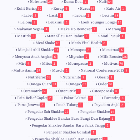
Kolesterol
Kuasa Doa.
Kulit
29
1
84
Kulit Kering
Kurap
Kurus
Kutu Air
57
4
39
1
Label
Lasik
Lebam
Lecitin
3
1
2
38
Lelong
Leukimia
Look Younger Longer
1
1
16
Makanan Segera
Make Up Remover
Marang
4
1
1
Mastitis
Mata Silau Dan Rabun
Mati Pucuk
1
1
1
Meal Shake
Men's Vital Health
46
8
Menjadi Ahli Shaklee
Menopos
Menstrual
64
5
6
Menyusu Anak Angkat
Migraine
Milk Booster
6
7
26
Miri
Mitos
Monopause
Motivasi
9
2
2
70
Multivitamin
Muscle
National Conference 2015
29
1
3
Nutriferon
Nutriwhite
Obesiti
33
8
1
Omega Guard
Omega3
Order
91
63
20
Ostematrix
Ostenutrix
Osteoporosis
66
1
8
Pain Relief Caplet
Pakar Laktasi.
Parenting
2
2
4
Parut Jerawat
Patah Tulang
Payudara Anjal
8
3
2
Pengedar Sah Shaklee
Pengedar Shaklee
22
16
9
5
Pengedar Shaklee Bandar Baru Bangi Dan Kajang
1
Pengedar Shaklee Bandar Baru Salak Tinggi
1
Pengedar Shaklee Gombak
1
Pengedar Shaklee Kerteh Dan Kemaman
1