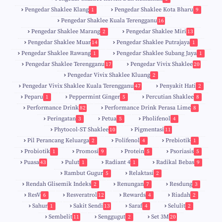
Pengedar Shaklee Klang
Pengedar Shaklee Kota Bharu
1
9
Pengedar Shaklee Kuala Terengganu
16
4
Pengedar Shaklee Marang
Pengedar Shaklee Miri
2
13
1
Pengedar Shaklee Muar
Pengedar Shaklee Putrajaya
14
1
0
Pengedar Shaklee Rawang
Pengedar Shaklee Subang Jaya
1
1
Pengedar Shaklee Terengganu
Pengedar Vivix Shaklee
17
20
Pengedar Vivix Shaklee Kluang
2
Pengedar Vivix Shaklee Kuala Terengganu
Penyakit Hati
47
2
Peparu
Peppermint Ginger
Percutian Shaklee
1
5
8
Performance Drink
Performance Drink Perasa Lime
82
8
Peringatan
Petua
Pholifenol
3
5
4
Phytocol-ST Shaklee
Pigmentasi
10
11
Pil Perancang Keluarga
Polifenol
Prebiotik
2
4
1
Probiotik
Promosi
Protein
Psoriasis
1
9
5
5
Puasa
Pulut
Radiant 4
Radikal Bebas
43
1
1
9
Rambut Gugur
Relaktasi
5
2
Rendah Glisemik Indeks
Renungan
Resdung
2
7
3
ResV
Resveratrol
Rewards
Riadah
6
12
4
2
Sahur
Sakit Sendi
Saraf
Selulit
1
13
4
2
Sembelit
Senggugut
Set 3M
11
2
20