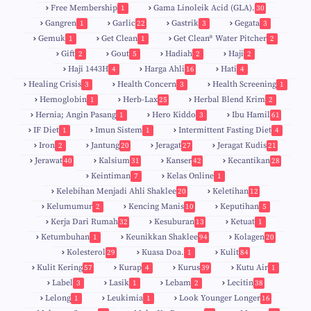
Free Membership
Gama Linoleik Acid (GLA).
1
30
Gangren
Garlic
Gastrik
Gegata
1
22
3
3
Gemuk
Get Clean
Get Clean® Water Pitcher
1
1
2
Gift
Gout
Hadiah
Haji
2
5
2
2
Haji 1443H
Harga Ahli
Hati
4
16
4
Healing Crisis
Health Concern
Health Screening
3
3
1
Hemoglobin
Herb-Lax
Herbal Blend Krim
1
25
2
Hernia; Angin Pasang
Hero Kiddo
Ibu Hamil
1
3
61
IF Diet
Imun Sistem
Intermittent Fasting Diet
1
1
4
Iron
Jantung
Jeragat
Jeragat Kudis
2
20
27
21
Jerawat
Kalsium
Kanser
Kecantikan
40
31
42
28
Keintiman
Kelas Online
7
1
Kelebihan Menjadi Ahli Shaklee
Keletihan
20
12
Kelumumur
Kencing Manis
Keputihan
2
10
5
Kerja Dari Rumah
Kesuburan
Ketuat
32
13
1
Ketumbuhan
Keunikkan Shaklee
Kolagen
1
94
20
Kolesterol
Kuasa Doa.
Kulit
29
1
84
Kulit Kering
Kurap
Kurus
Kutu Air
57
4
39
1
Label
Lasik
Lebam
Lecitin
3
1
2
38
Lelong
Leukimia
Look Younger Longer
1
1
16