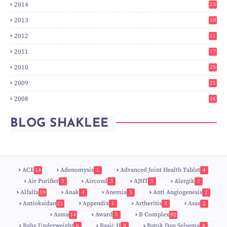
2014
23
2
2013
10
0
2012
11
3
2011
17
6
2010
25
0
2009
21
6
2008
16
7
BLOG SHAKLEE
ACE
Adenomysis
Advanced Joint Health Tablet
14
1
4
Air Purifier
Aircond
AJHT
Alergik
3
3
5
2
Alfalfa
Anak
Anemia
Anti Angiogenesis
59
4
5
2
Antioksidan
Appendix
Artheritis
Asas
21
1
3
2
Asma
Award
B Complex
14
5
92
Baby Underweight
Basic H
Batuk Dan Selsema
6
9
4