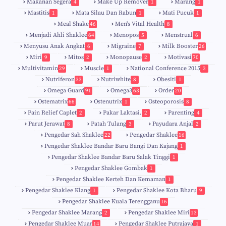
Makanan Segera
Make Up Remover
Marang
4
1
1
Mastitis
Mata Silau Dan Rabun
Mati Pucuk
1
1
1
Meal Shake
Men's Vital Health
46
8
Menjadi Ahli Shaklee
Menopos
Menstrual
64
5
6
Menyusu Anak Angkat
Migraine
Milk Booster
6
7
26
Miri
Mitos
Monopause
Motivasi
9
2
2
70
Multivitamin
Muscle
National Conference 2015
29
1
3
Nutriferon
Nutriwhite
Obesiti
33
8
1
Omega Guard
Omega3
Order
91
63
20
Ostematrix
Ostenutrix
Osteoporosis
66
1
8
Pain Relief Caplet
Pakar Laktasi.
Parenting
2
2
4
Parut Jerawat
Patah Tulang
Payudara Anjal
8
3
2
Pengedar Sah Shaklee
Pengedar Shaklee
22
16
9
5
Pengedar Shaklee Bandar Baru Bangi Dan Kajang
1
Pengedar Shaklee Bandar Baru Salak Tinggi
1
Pengedar Shaklee Gombak
1
Pengedar Shaklee Kerteh Dan Kemaman
1
Pengedar Shaklee Klang
Pengedar Shaklee Kota Bharu
1
9
Pengedar Shaklee Kuala Terengganu
16
4
Pengedar Shaklee Marang
Pengedar Shaklee Miri
2
13
1
Pengedar Shaklee Muar
Pengedar Shaklee Putrajaya
14
1