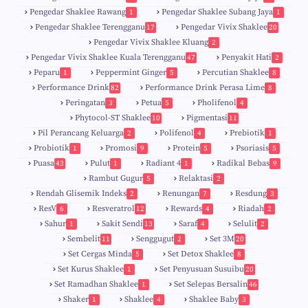
0
Pengedar Shaklee Rawang
Pengedar Shaklee Subang Jaya
1
1
Pengedar Shaklee Terengganu
Pengedar Vivix Shaklee
17
20
Pengedar Vivix Shaklee Kluang
2
Pengedar Vivix Shaklee Kuala Terengganu
Penyakit Hati
47
2
Peparu
Peppermint Ginger
Percutian Shaklee
1
5
8
Performance Drink
Performance Drink Perasa Lime
82
8
Peringatan
Petua
Pholifenol
3
5
4
Phytocol-ST Shaklee
Pigmentasi
10
11
Pil Perancang Keluarga
Polifenol
Prebiotik
2
4
1
Probiotik
Promosi
Protein
Psoriasis
1
9
5
5
Puasa
Pulut
Radiant 4
Radikal Bebas
43
1
1
9
Rambut Gugur
Relaktasi
5
2
Rendah Glisemik Indeks
Renungan
Resdung
2
7
3
ResV
Resveratrol
Rewards
Riadah
6
12
4
2
Sahur
Sakit Sendi
Saraf
Selulit
1
13
4
2
Sembelit
Senggugut
Set 3M
11
2
20
Set Cergas Minda
Set Detox Shaklee
5
8
Set Kurus Shaklee
Set Penyusuan Susuibu
1
20
Set Ramadhan Shaklee
Set Selepas Bersalin
1
46
Shaker
Shaklee
Shaklee Baby
1
4
3