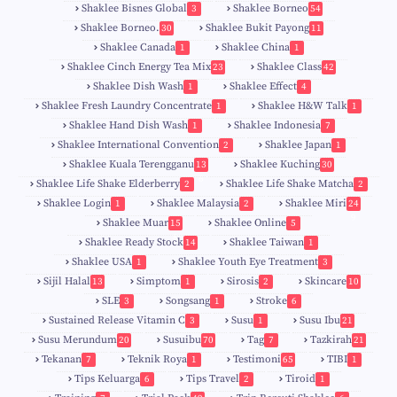
Shaklee Bisnes Global
Shaklee Borneo
3
54
Shaklee Borneo.
Shaklee Bukit Payong
30
11
Shaklee Canada
Shaklee China
1
1
Shaklee Cinch Energy Tea Mix
Shaklee Class
23
42
Shaklee Dish Wash
Shaklee Effect
1
4
Shaklee Fresh Laundry Concentrate
Shaklee H&W Talk
1
1
Shaklee Hand Dish Wash
Shaklee Indonesia
1
7
Shaklee International Convention
Shaklee Japan
2
1
Shaklee Kuala Terengganu
Shaklee Kuching
13
30
6
Shaklee Life Shake Elderberry
Shaklee Life Shake Matcha
2
2
Shaklee Login
Shaklee Malaysia
Shaklee Miri
1
2
24
9
Shaklee Muar
Shaklee Online
15
5
8
Shaklee Ready Stock
Shaklee Taiwan
14
1
Shaklee USA
Shaklee Youth Eye Treatment
1
3
Sijil Halal
Simptom
Sirosis
Skincare
13
1
2
10
SLE
Songsang
Stroke
3
1
6
Sustained Release Vitamin C
Susu
Susu Ibu
3
1
21
0
Susu Merundum
Susuibu
Tag
Tazkirah
20
70
7
21
1
7
Tekanan
Teknik Roya
Testimoni
TIBI
7
1
65
1
5
Tips Keluarga
Tips Travel
Tiroid
6
2
1