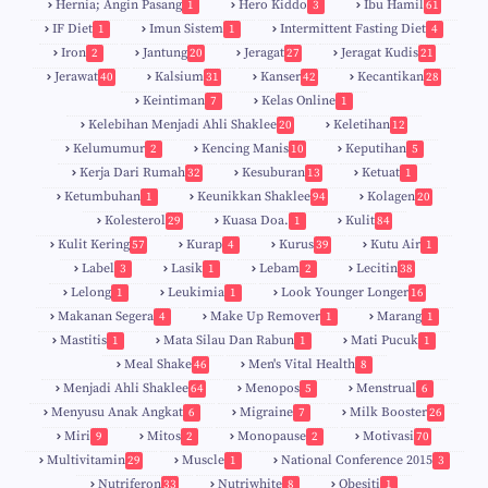
Hernia; Angin Pasang
Hero Kiddo
Ibu Hamil
1
3
61
IF Diet
Imun Sistem
Intermittent Fasting Diet
1
1
4
Iron
Jantung
Jeragat
Jeragat Kudis
2
20
27
21
Jerawat
Kalsium
Kanser
Kecantikan
40
31
42
28
Keintiman
Kelas Online
7
1
Kelebihan Menjadi Ahli Shaklee
Keletihan
20
12
Kelumumur
Kencing Manis
Keputihan
2
10
5
Kerja Dari Rumah
Kesuburan
Ketuat
32
13
1
Ketumbuhan
Keunikkan Shaklee
Kolagen
1
94
20
Kolesterol
Kuasa Doa.
Kulit
29
1
84
Kulit Kering
Kurap
Kurus
Kutu Air
57
4
39
1
Label
Lasik
Lebam
Lecitin
3
1
2
38
Lelong
Leukimia
Look Younger Longer
1
1
16
Makanan Segera
Make Up Remover
Marang
4
1
1
Mastitis
Mata Silau Dan Rabun
Mati Pucuk
1
1
1
Meal Shake
Men's Vital Health
46
8
Menjadi Ahli Shaklee
Menopos
Menstrual
64
5
6
Menyusu Anak Angkat
Migraine
Milk Booster
6
7
26
Miri
Mitos
Monopause
Motivasi
9
2
2
70
Multivitamin
Muscle
National Conference 2015
29
1
3
Nutriferon
Nutriwhite
Obesiti
33
8
1