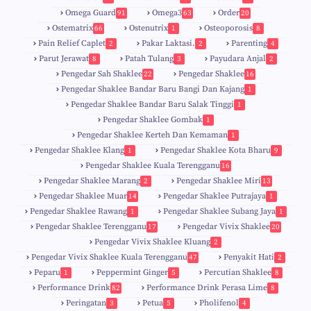
Omega Guard
Omega3
Order
91
63
20
Ostematrix
Ostenutrix
Osteoporosis
66
1
8
Pain Relief Caplet
Pakar Laktasi.
Parenting
2
2
4
Parut Jerawat
Patah Tulang
Payudara Anjal
8
3
2
Pengedar Sah Shaklee
Pengedar Shaklee
22
16
9
5
Pengedar Shaklee Bandar Baru Bangi Dan Kajang
1
Pengedar Shaklee Bandar Baru Salak Tinggi
1
Pengedar Shaklee Gombak
1
Pengedar Shaklee Kerteh Dan Kemaman
1
Pengedar Shaklee Klang
Pengedar Shaklee Kota Bharu
1
9
Pengedar Shaklee Kuala Terengganu
16
4
Pengedar Shaklee Marang
Pengedar Shaklee Miri
2
13
1
Pengedar Shaklee Muar
Pengedar Shaklee Putrajaya
14
1
0
Pengedar Shaklee Rawang
Pengedar Shaklee Subang Jaya
1
1
Pengedar Shaklee Terengganu
Pengedar Vivix Shaklee
17
20
Pengedar Vivix Shaklee Kluang
2
Pengedar Vivix Shaklee Kuala Terengganu
Penyakit Hati
47
2
Peparu
Peppermint Ginger
Percutian Shaklee
1
5
8
Performance Drink
Performance Drink Perasa Lime
82
8
Peringatan
Petua
Pholifenol
3
5
4