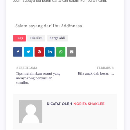
.com supaya ibu boleh daftarkan dalam kumpulan kami.
Salam sayang dari Ibu Addinnasa
Tags
Diariku
harga ahli
LEBIH LAMA
TERBARU
Tips melahirkan suami yang
Bila anak dah besar.....
menyokong penyusuan
susuibu.
DICATAT OLEH
NORITA SHAKLEE