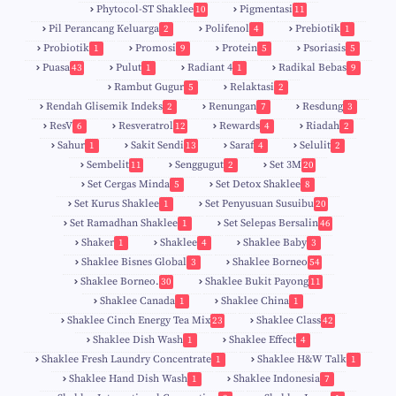
Phytocol-ST Shaklee
Pigmentasi
10
11
Pil Perancang Keluarga
Polifenol
Prebiotik
2
4
1
Probiotik
Promosi
Protein
Psoriasis
1
9
5
5
Puasa
Pulut
Radiant 4
Radikal Bebas
43
1
1
9
Rambut Gugur
Relaktasi
5
2
Rendah Glisemik Indeks
Renungan
Resdung
2
7
3
ResV
Resveratrol
Rewards
Riadah
6
12
4
2
Sahur
Sakit Sendi
Saraf
Selulit
1
13
4
2
Sembelit
Senggugut
Set 3M
11
2
20
Set Cergas Minda
Set Detox Shaklee
5
8
Set Kurus Shaklee
Set Penyusuan Susuibu
1
20
Set Ramadhan Shaklee
Set Selepas Bersalin
1
46
Shaker
Shaklee
Shaklee Baby
1
4
3
Shaklee Bisnes Global
Shaklee Borneo
3
54
Shaklee Borneo.
Shaklee Bukit Payong
30
11
Shaklee Canada
Shaklee China
1
1
Shaklee Cinch Energy Tea Mix
Shaklee Class
23
42
Shaklee Dish Wash
Shaklee Effect
1
4
Shaklee Fresh Laundry Concentrate
Shaklee H&W Talk
1
1
Shaklee Hand Dish Wash
Shaklee Indonesia
1
7