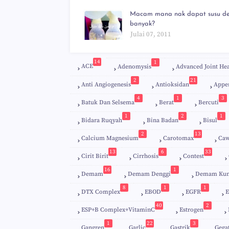
Macam mana nak dapat susu d
banyak?
Julai 07, 2011
14
1
ACE
Adenomysis
Advanced Joint Hea
2
21
Anti Angiogenesis
Antioksidan
Appe
4
1
3
Batuk Dan Selsema
Berat
Bercuti
1
2
1
Bidara Ruqyah
Bina Badan
Bisul
2
13
Calcium Magnesium
Carotomax
Caw
13
6
33
Cirit Birit
Cirrhosis
Contest
16
1
Demam
Demam Denggi
Demam Kun
8
1
1
DTX Complex
EBOD
EGFR
E
40
2
ESP+B Complex+VitaminC
Estrogen
1
22
3
Gangren
Garlic
Gastrik
Gega