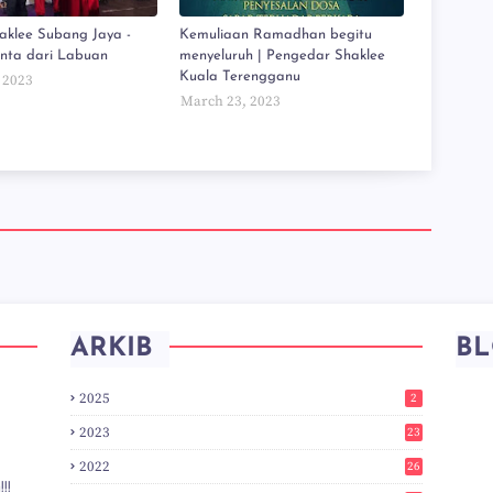
aklee Subang Jaya -
Kemuliaan Ramadhan begitu
inta dari Labuan
menyeluruh | Pengedar Shaklee
Kuala Terengganu
 2023
March 23, 2023
ARKIB
BL
2025
2
2023
23
2022
26
!!