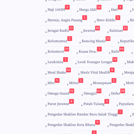
4
16
4
Haji 1443H
Harga Ahli
Hati
H
1
3
Hernia; Angin Pasang
Hero Kiddo
Ib
21
40
31
Jeragat Kudis
Jerawat
Kalsium
2
10
Kelumumur
Kencing Manis
Keputih
29
1
84
Kolesterol
Kuasa Doa.
Kulit
1
16
Leukimia
Look Younger Longer
Mak
46
8
Meal Shake
Men's Vital Health
Menja
9
2
2
Miri
Mitos
Monopause
Moti
91
63
20
Omega Guard
Omega3
Order
8
3
Parut Jerawat
Patah Tulang
Payudara
1
Pengedar Shaklee Bandar Baru Salak Tinggi
9
Pengedar Shaklee Kota Bharu
Pengedar Shak
1