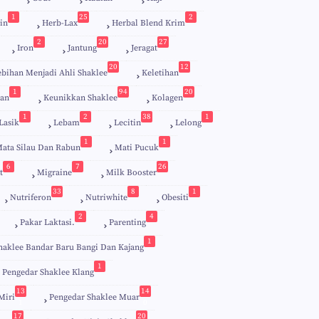
1
25
2
in
Herb-Lax
Herbal Blend Krim
2
20
27
Iron
Jantung
Jeragat
20
12
ebihan Menjadi Ahli Shaklee
Keletihan
1
94
20
an
Keunikkan Shaklee
Kolagen
1
2
38
1
Lasik
Lebam
Lecitin
Lelong
1
1
ata Silau Dan Rabun
Mati Pucuk
6
7
26
t
Migraine
Milk Booster
33
8
1
Nutriferon
Nutriwhite
Obesiti
2
4
Pakar Laktasi.
Parenting
1
haklee Bandar Baru Bangi Dan Kajang
1
Pengedar Shaklee Klang
13
14
Miri
Pengedar Shaklee Muar
1
0
17
20