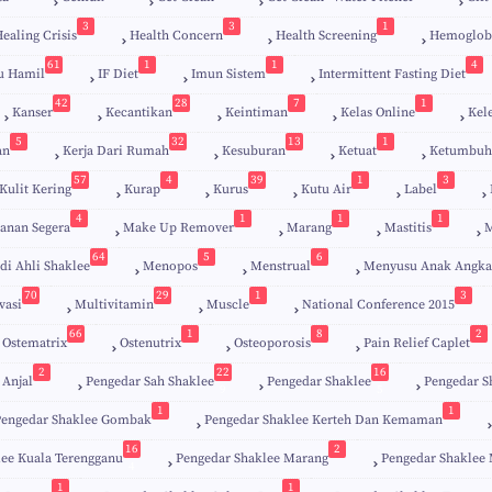
3
3
1
ealing Crisis
Health Concern
Health Screening
Hemoglob
61
1
1
4
u Hamil
IF Diet
Imun Sistem
Intermittent Fasting Diet
42
28
7
1
Kanser
Kecantikan
Keintiman
Kelas Online
Kel
5
32
13
1
an
Kerja Dari Rumah
Kesuburan
Ketuat
Ketumbuh
57
4
39
1
3
Kulit Kering
Kurap
Kurus
Kutu Air
Label
4
1
1
1
anan Segera
Make Up Remover
Marang
Mastitis
M
64
5
6
di Ahli Shaklee
Menopos
Menstrual
Menyusu Anak Angka
70
29
1
3
vasi
Multivitamin
Muscle
National Conference 2015
66
1
8
2
Ostematrix
Ostenutrix
Osteoporosis
Pain Relief Caplet
2
22
16
 Anjal
Pengedar Sah Shaklee
Pengedar Shaklee
Pengedar S
9
5
1
1
Pengedar Shaklee Gombak
Pengedar Shaklee Kerteh Dan Kemaman
16
2
lee Kuala Terengganu
Pengedar Shaklee Marang
Pengedar Shaklee 
4
1
1