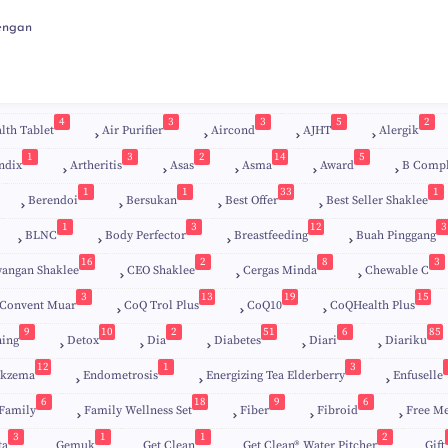
engan
4
3
3
5
2
lth Tablet
Air Purifier
Aircond
AJHT
Alergik
1
3
2
14
5
ndix
Artheritis
Asas
Asma
Award
B Comp
1
1
33
1
Berendoi
Bersukan
Best Offer
Best Seller Shaklee
1
3
12
3
BLNC
Body Perfector
Breastfeeding
Buah Pinggang
9
16
2
8
3
angan Shaklee
CEO Shaklee
Cergas Minda
Chewable C
3
13
19
15
Convent Muar
CoQ Trol Plus
CoQ10
CoQHealth Plus
9
10
2
51
6
85
ing
Detox
Dia
Diabetes
Diari
Diariku
9
12
1
3
kzema
Endometrosis
Energizing Tea Elderberry
Enfuselle
6
18
9
6
Family
Family Wellness Set
Fiber
Fibroid
Free M
3
1
1
2
ta
Gemuk
Get Clean
Get Clean® Water Pitcher
Gift