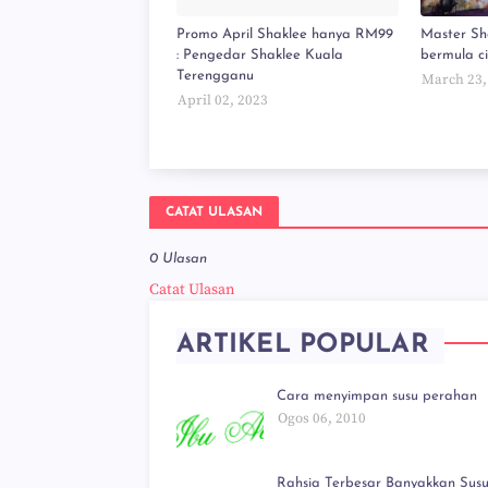
Promo April Shaklee hanya RM99
Master Sh
: Pengedar Shaklee Kuala
bermula c
Terengganu
March 23,
April 02, 2023
CATAT ULASAN
0 Ulasan
Catat Ulasan
ARTIKEL POPULAR
Cara menyimpan susu perahan
Ogos 06, 2010
Rahsia Terbesar Banyakkan Susu!