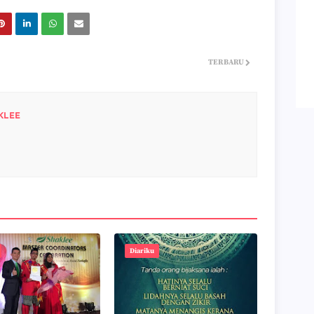
TERBARU
KLEE
Diariku