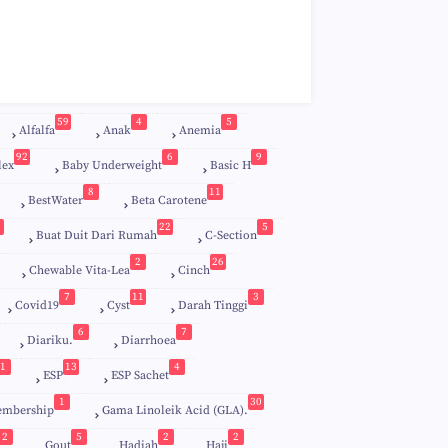
59
4
5
Alfalfa
Anak
Anemia
92
6
9
lex
Baby Underweight
Basic H
8
11
BestWater
Beta Carotene
22
5
Buat Duit Dari Rumah
C-Section
2
26
Chewable Vita-Lea
Cinch
7
11
3
Covid19
Cyst
Darah Tinggi
6
7
Diariku.
Diarrhoea
1
13
4
ESP
ESP Sachet
5
1
30
embership
Gama Linoleik Acid (GLA).
2
5
2
2
Gout
Hadiah
Haji