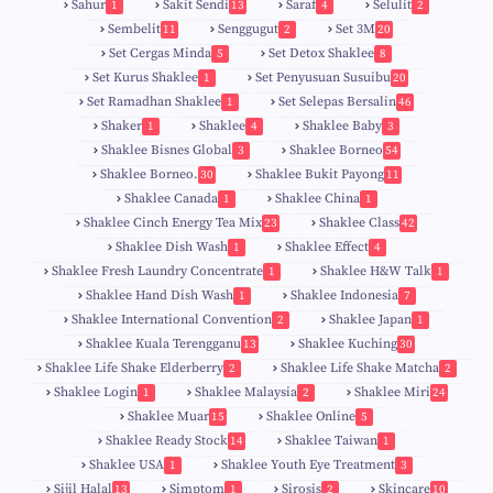
Sahur
Sakit Sendi
Saraf
Selulit
1
13
4
2
Sembelit
Senggugut
Set 3M
11
2
20
Set Cergas Minda
Set Detox Shaklee
5
8
Set Kurus Shaklee
Set Penyusuan Susuibu
1
20
Set Ramadhan Shaklee
Set Selepas Bersalin
1
46
Shaker
Shaklee
Shaklee Baby
1
4
3
Shaklee Bisnes Global
Shaklee Borneo
3
54
Shaklee Borneo.
Shaklee Bukit Payong
30
11
Shaklee Canada
Shaklee China
1
1
Shaklee Cinch Energy Tea Mix
Shaklee Class
23
42
Shaklee Dish Wash
Shaklee Effect
1
4
Shaklee Fresh Laundry Concentrate
Shaklee H&W Talk
1
1
Shaklee Hand Dish Wash
Shaklee Indonesia
1
7
Shaklee International Convention
Shaklee Japan
2
1
Shaklee Kuala Terengganu
Shaklee Kuching
13
30
6
Shaklee Life Shake Elderberry
Shaklee Life Shake Matcha
2
2
Shaklee Login
Shaklee Malaysia
Shaklee Miri
1
2
24
9
Shaklee Muar
Shaklee Online
15
5
8
Shaklee Ready Stock
Shaklee Taiwan
14
1
Shaklee USA
Shaklee Youth Eye Treatment
1
3
Sijil Halal
Simptom
Sirosis
Skincare
13
1
2
10