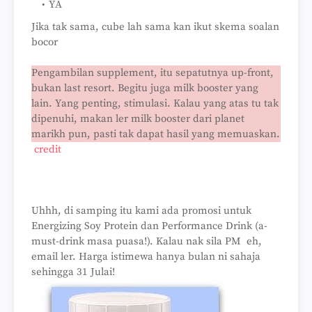
YA
Jika tak sama, cube lah sama kan ikut skema soalan
bocor
Pengambilan supplement, itu sepatutnya up-front,
bukan last
resort
. Begitu juga milk
booster
yang
lain. Yang penting, stimulasi. Kalau yang atas tu tak
dipenuhi, makan ler milk booster dari
planet
marikh pun, pasti tak dapat hasil yang memuaskan.
credit
Uhhh, di samping itu kami ada promosi untuk
Energizing
Soy Protein
dan Performance Drink (a-
must-drink masa puasa!). Kalau nak sila PM eh,
email ler. Harga istimewa hanya bulan ni sahaja
sehingga 31 Julai!