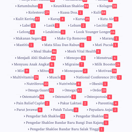
Ketumbuhan
Keunikkan Shaklee
Kolagen
1
94
20
Kolesterol
Kuasa Doa.
Kulit
29
1
84
Kulit Kering
Kurap
Kurus
Kutu Air
57
4
39
1
Label
Lasik
Lebam
Lecitin
3
1
2
38
Lelong
Leukimia
Look Younger Longer
1
1
16
Makanan Segera
Make Up Remover
Marang
4
1
1
Mastitis
Mata Silau Dan Rabun
Mati Pucuk
1
1
1
Meal Shake
Men's Vital Health
46
8
Menjadi Ahli Shaklee
Menopos
Menstrual
64
5
6
Menyusu Anak Angkat
Migraine
Milk Booster
6
7
26
Miri
Mitos
Monopause
Motivasi
9
2
2
70
Multivitamin
Muscle
National Conference 2015
29
1
3
Nutriferon
Nutriwhite
Obesiti
33
8
1
Omega Guard
Omega3
Order
91
63
20
Ostematrix
Ostenutrix
Osteoporosis
66
1
8
Pain Relief Caplet
Pakar Laktasi.
Parenting
2
2
4
Parut Jerawat
Patah Tulang
Payudara Anjal
8
3
2
Pengedar Sah Shaklee
Pengedar Shaklee
22
16
9
5
Pengedar Shaklee Bandar Baru Bangi Dan Kajang
1
Pengedar Shaklee Bandar Baru Salak Tinggi
1