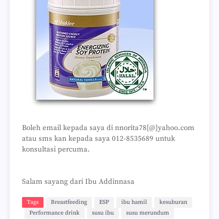
Boleh email kepada saya di nnorita78[@]yahoo.com
atau sms kan kepada saya 012-8535689 untuk
konsultasi percuma.
Salam sayang dari Ibu Addinnasa
Tags
Breastfeeding
ESP
ibu hamil
kesuburan
Performance drink
susu ibu
susu merundum