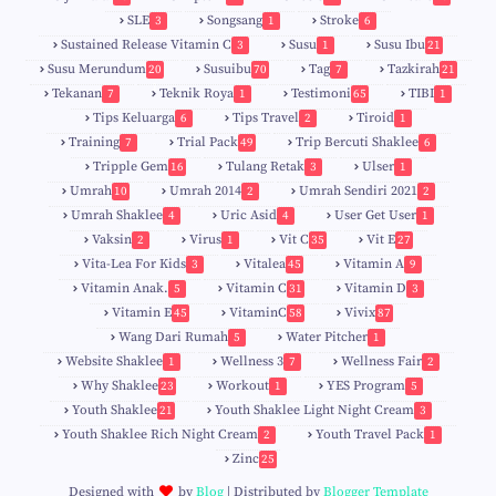
SLE
Songsang
Stroke
3
1
6
Sustained Release Vitamin C
Susu
Susu Ibu
3
1
21
0
Susu Merundum
Susuibu
Tag
Tazkirah
20
70
7
21
1
7
Tekanan
Teknik Roya
Testimoni
TIBI
7
1
65
1
5
Tips Keluarga
Tips Travel
Tiroid
6
2
1
Training
Trial Pack
Trip Bercuti Shaklee
7
49
6
Tripple Gem
Tulang Retak
Ulser
16
3
1
Umrah
Umrah 2014
Umrah Sendiri 2021
10
2
2
Umrah Shaklee
Uric Asid
User Get User
4
4
1
Vaksin
Virus
Vit C
Vit E
2
1
35
27
Vita-Lea For Kids
Vitalea
Vitamin A
3
45
9
Vitamin Anak.
Vitamin C
Vitamin D
5
31
3
Vitamin E
VitaminC
Vivix
45
58
87
Wang Dari Rumah
Water Pitcher
5
1
Website Shaklee
Wellness 3
Wellness Fair
1
7
2
Why Shaklee
Workout
YES Program
23
1
5
Youth Shaklee
Youth Shaklee Light Night Cream
21
3
Youth Shaklee Rich Night Cream
Youth Travel Pack
2
1
Zinc
25
Designed with
by
Blog
| Distributed by
Blogger Template