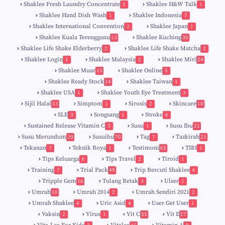
Shaklee Fresh Laundry Concentrate
Shaklee H&W Talk
1
1
Shaklee Hand Dish Wash
Shaklee Indonesia
1
7
Shaklee International Convention
Shaklee Japan
2
1
Shaklee Kuala Terengganu
Shaklee Kuching
13
30
6
Shaklee Life Shake Elderberry
Shaklee Life Shake Matcha
2
2
Shaklee Login
Shaklee Malaysia
Shaklee Miri
1
2
24
9
Shaklee Muar
Shaklee Online
15
5
8
Shaklee Ready Stock
Shaklee Taiwan
14
1
Shaklee USA
Shaklee Youth Eye Treatment
1
3
Sijil Halal
Simptom
Sirosis
Skincare
13
1
2
10
SLE
Songsang
Stroke
3
1
6
Sustained Release Vitamin C
Susu
Susu Ibu
3
1
21
0
Susu Merundum
Susuibu
Tag
Tazkirah
20
70
7
21
1
7
Tekanan
Teknik Roya
Testimoni
TIBI
7
1
65
1
5
Tips Keluarga
Tips Travel
Tiroid
6
2
1
Training
Trial Pack
Trip Bercuti Shaklee
7
49
6
Tripple Gem
Tulang Retak
Ulser
16
3
1
Umrah
Umrah 2014
Umrah Sendiri 2021
10
2
2
Umrah Shaklee
Uric Asid
User Get User
4
4
1
Vaksin
Virus
Vit C
Vit E
2
1
35
27