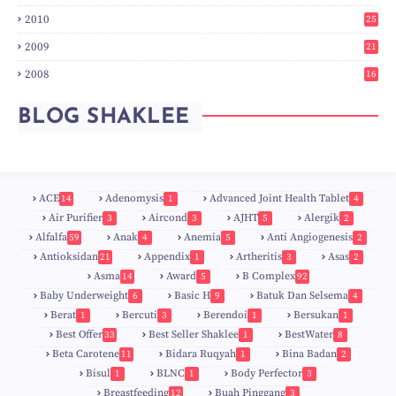
6
2010
25
0
2009
21
6
2008
16
7
BLOG SHAKLEE
ACE
Adenomysis
Advanced Joint Health Tablet
14
1
4
Air Purifier
Aircond
AJHT
Alergik
3
3
5
2
Alfalfa
Anak
Anemia
Anti Angiogenesis
59
4
5
2
Antioksidan
Appendix
Artheritis
Asas
21
1
3
2
Asma
Award
B Complex
14
5
92
Baby Underweight
Basic H
Batuk Dan Selsema
6
9
4
Berat
Bercuti
Berendoi
Bersukan
1
3
1
1
Best Offer
Best Seller Shaklee
BestWater
33
1
8
Beta Carotene
Bidara Ruqyah
Bina Badan
11
1
2
Bisul
BLNC
Body Perfector
1
1
3
Breastfeeding
Buah Pinggang
12
3