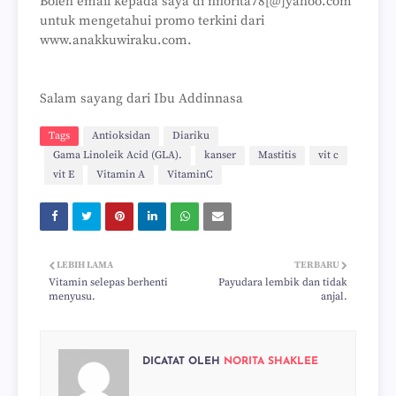
Boleh email kepada saya di nnorita78[@]yahoo.com
untuk mengetahui promo terkini dari
www.anakkuwiraku.com.
Salam sayang dari Ibu Addinnasa
Tags
Antioksidan
Diariku
Gama Linoleik Acid (GLA).
kanser
Mastitis
vit c
vit E
Vitamin A
VitaminC
LEBIH LAMA
TERBARU
Vitamin selepas berhenti
Payudara lembik dan tidak
menyusu.
anjal.
DICATAT OLEH
NORITA SHAKLEE