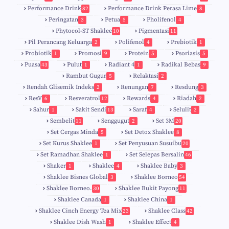
Performance Drink
Performance Drink Perasa Lime
82
8
Peringatan
Petua
Pholifenol
3
5
4
Phytocol-ST Shaklee
Pigmentasi
10
11
Pil Perancang Keluarga
Polifenol
Prebiotik
2
4
1
Probiotik
Promosi
Protein
Psoriasis
1
9
5
5
Puasa
Pulut
Radiant 4
Radikal Bebas
43
1
1
9
Rambut Gugur
Relaktasi
5
2
Rendah Glisemik Indeks
Renungan
Resdung
2
7
3
ResV
Resveratrol
Rewards
Riadah
6
12
4
2
Sahur
Sakit Sendi
Saraf
Selulit
1
13
4
2
Sembelit
Senggugut
Set 3M
11
2
20
Set Cergas Minda
Set Detox Shaklee
5
8
Set Kurus Shaklee
Set Penyusuan Susuibu
1
20
Set Ramadhan Shaklee
Set Selepas Bersalin
1
46
Shaker
Shaklee
Shaklee Baby
1
4
3
Shaklee Bisnes Global
Shaklee Borneo
3
54
Shaklee Borneo.
Shaklee Bukit Payong
30
11
Shaklee Canada
Shaklee China
1
1
Shaklee Cinch Energy Tea Mix
Shaklee Class
23
42
Shaklee Dish Wash
Shaklee Effect
1
4