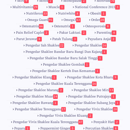
Miri
Mitos
Monopause
Motivasi
9
2
2
70
Multivitamin
Muscle
National Conference 2015
29
1
3
Nutriferon
Nutriwhite
Obesiti
33
8
1
Omega Guard
Omega3
Order
91
63
20
Ostematrix
Ostenutrix
Osteoporosis
66
1
8
Pain Relief Caplet
Pakar Laktasi.
Parenting
2
2
4
Parut Jerawat
Patah Tulang
Payudara Anjal
8
3
2
Pengedar Sah Shaklee
Pengedar Shaklee
22
16
9
5
Pengedar Shaklee Bandar Baru Bangi Dan Kajang
1
Pengedar Shaklee Bandar Baru Salak Tinggi
1
Pengedar Shaklee Gombak
1
Pengedar Shaklee Kerteh Dan Kemaman
1
Pengedar Shaklee Klang
Pengedar Shaklee Kota Bharu
1
9
Pengedar Shaklee Kuala Terengganu
16
4
Pengedar Shaklee Marang
Pengedar Shaklee Miri
2
13
1
Pengedar Shaklee Muar
Pengedar Shaklee Putrajaya
14
1
0
Pengedar Shaklee Rawang
Pengedar Shaklee Subang Jaya
1
1
Pengedar Shaklee Terengganu
Pengedar Vivix Shaklee
17
20
Pengedar Vivix Shaklee Kluang
2
Pengedar Vivix Shaklee Kuala Terengganu
Penyakit Hati
47
2
Peparu
Peppermint Ginger
Percutian Shaklee
1
5
8