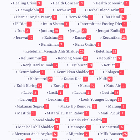
Healing Crisis
Health Concern
Health Screening
3
3
1
Hemoglobin
Herb-Lax
Herbal Blend Krim
1
25
2
Hernia; Angin Pasang
Hero Kiddo
Ibu Hamil
1
3
61
IF Diet
Imun Sistem
Intermittent Fasting Diet
1
1
4
Iron
Jantung
Jeragat
Jeragat Kudis
2
20
27
21
Jerawat
Kalsium
Kanser
Kecantikan
40
31
42
28
Keintiman
Kelas Online
7
1
Kelebihan Menjadi Ahli Shaklee
Keletihan
20
12
Kelumumur
Kencing Manis
Keputihan
2
10
5
Kerja Dari Rumah
Kesuburan
Ketuat
32
13
1
Ketumbuhan
Keunikkan Shaklee
Kolagen
1
94
20
Kolesterol
Kuasa Doa.
Kulit
29
1
84
Kulit Kering
Kurap
Kurus
Kutu Air
57
4
39
1
Label
Lasik
Lebam
Lecitin
3
1
2
38
Lelong
Leukimia
Look Younger Longer
1
1
16
Makanan Segera
Make Up Remover
Marang
4
1
1
Mastitis
Mata Silau Dan Rabun
Mati Pucuk
1
1
1
Meal Shake
Men's Vital Health
46
8
Menjadi Ahli Shaklee
Menopos
Menstrual
64
5
6
Menyusu Anak Angkat
Migraine
Milk Booster
6
7
26