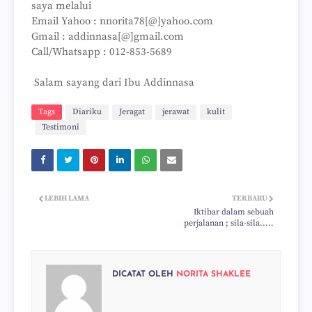
saya melalui
Email Yahoo : nnorita78[@]yahoo.com
Gmail : addinnasa[@]gmail.com
Call/Whatsapp : 012-853-5689
Salam sayang dari Ibu Addinnasa
Tags
Diariku
Jeragat
jerawat
kulit
Testimoni
LEBIH LAMA
TERBARU
Iktibar dalam sebuah
perjalanan ; sila-sila.....
DICATAT OLEH
NORITA SHAKLEE