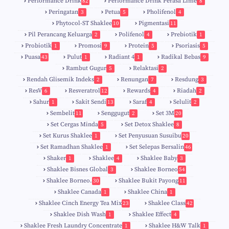
Performance Drink
Performance Drink Perasa Lime
82
8
Peringatan
Petua
Pholifenol
3
5
4
Phytocol-ST Shaklee
Pigmentasi
10
11
Pil Perancang Keluarga
Polifenol
Prebiotik
2
4
1
Probiotik
Promosi
Protein
Psoriasis
1
9
5
5
Puasa
Pulut
Radiant 4
Radikal Bebas
43
1
1
9
Rambut Gugur
Relaktasi
5
2
Rendah Glisemik Indeks
Renungan
Resdung
2
7
3
ResV
Resveratrol
Rewards
Riadah
6
12
4
2
Sahur
Sakit Sendi
Saraf
Selulit
1
13
4
2
Sembelit
Senggugut
Set 3M
11
2
20
Set Cergas Minda
Set Detox Shaklee
5
8
Set Kurus Shaklee
Set Penyusuan Susuibu
1
20
Set Ramadhan Shaklee
Set Selepas Bersalin
1
46
Shaker
Shaklee
Shaklee Baby
1
4
3
Shaklee Bisnes Global
Shaklee Borneo
3
54
Shaklee Borneo.
Shaklee Bukit Payong
30
11
Shaklee Canada
Shaklee China
1
1
Shaklee Cinch Energy Tea Mix
Shaklee Class
23
42
Shaklee Dish Wash
Shaklee Effect
1
4
Shaklee Fresh Laundry Concentrate
Shaklee H&W Talk
1
1