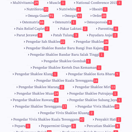
Multivitamin
Muscle
National Conference 2015
29
1
3
Nutriferon
Nutriwhite
Obesiti
33
8
1
Omega Guard
Omega3
Order
91
63
20
Ostematrix
Ostenutrix
Osteoporosis
66
1
8
Pain Relief Caplet
Pakar Laktasi.
Parenting
2
2
4
Parut Jerawat
Patah Tulang
Payudara Anjal
8
3
2
Pengedar Sah Shaklee
Pengedar Shaklee
22
16
9
5
Pengedar Shaklee Bandar Baru Bangi Dan Kajang
1
Pengedar Shaklee Bandar Baru Salak Tinggi
1
Pengedar Shaklee Gombak
1
Pengedar Shaklee Kerteh Dan Kemaman
1
Pengedar Shaklee Klang
Pengedar Shaklee Kota Bharu
1
9
Pengedar Shaklee Kuala Terengganu
16
4
Pengedar Shaklee Marang
Pengedar Shaklee Miri
2
13
1
Pengedar Shaklee Muar
Pengedar Shaklee Putrajaya
14
1
0
Pengedar Shaklee Rawang
Pengedar Shaklee Subang Jaya
1
1
Pengedar Shaklee Terengganu
Pengedar Vivix Shaklee
17
20
Pengedar Vivix Shaklee Kluang
2
Pengedar Vivix Shaklee Kuala Terengganu
Penyakit Hati
47
2
Peparu
Peppermint Ginger
Percutian Shaklee
1
5
8