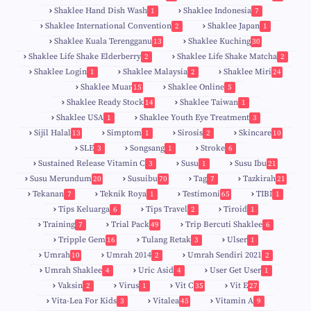
Shaklee Hand Dish Wash
Shaklee Indonesia
1
7
Shaklee International Convention
Shaklee Japan
2
1
Shaklee Kuala Terengganu
Shaklee Kuching
13
30
6
Shaklee Life Shake Elderberry
Shaklee Life Shake Matcha
2
2
Shaklee Login
Shaklee Malaysia
Shaklee Miri
1
2
24
9
Shaklee Muar
Shaklee Online
15
5
8
Shaklee Ready Stock
Shaklee Taiwan
14
1
Shaklee USA
Shaklee Youth Eye Treatment
1
3
Sijil Halal
Simptom
Sirosis
Skincare
13
1
2
10
SLE
Songsang
Stroke
3
1
6
Sustained Release Vitamin C
Susu
Susu Ibu
3
1
21
0
Susu Merundum
Susuibu
Tag
Tazkirah
20
70
7
21
1
7
Tekanan
Teknik Roya
Testimoni
TIBI
7
1
65
1
5
Tips Keluarga
Tips Travel
Tiroid
6
2
1
Training
Trial Pack
Trip Bercuti Shaklee
7
49
6
Tripple Gem
Tulang Retak
Ulser
16
3
1
Umrah
Umrah 2014
Umrah Sendiri 2021
10
2
2
Umrah Shaklee
Uric Asid
User Get User
4
4
1
Vaksin
Virus
Vit C
Vit E
2
1
35
27
Vita-Lea For Kids
Vitalea
Vitamin A
3
45
9