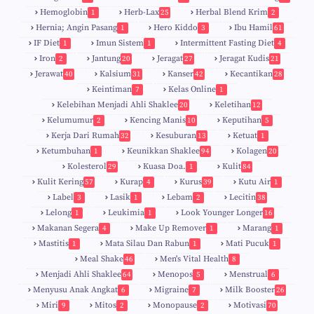
Hemoglobin
Herb-Lax
Herbal Blend Krim
1
25
2
Hernia; Angin Pasang
Hero Kiddo
Ibu Hamil
1
3
61
IF Diet
Imun Sistem
Intermittent Fasting Diet
1
1
4
Iron
Jantung
Jeragat
Jeragat Kudis
2
20
27
21
Jerawat
Kalsium
Kanser
Kecantikan
40
31
42
28
Keintiman
Kelas Online
7
1
Kelebihan Menjadi Ahli Shaklee
Keletihan
20
12
Kelumumur
Kencing Manis
Keputihan
2
10
5
Kerja Dari Rumah
Kesuburan
Ketuat
32
13
1
Ketumbuhan
Keunikkan Shaklee
Kolagen
1
94
20
Kolesterol
Kuasa Doa.
Kulit
29
1
84
Kulit Kering
Kurap
Kurus
Kutu Air
57
4
39
1
Label
Lasik
Lebam
Lecitin
3
1
2
38
Lelong
Leukimia
Look Younger Longer
1
1
16
Makanan Segera
Make Up Remover
Marang
4
1
1
Mastitis
Mata Silau Dan Rabun
Mati Pucuk
1
1
1
Meal Shake
Men's Vital Health
46
8
Menjadi Ahli Shaklee
Menopos
Menstrual
64
5
6
Menyusu Anak Angkat
Migraine
Milk Booster
6
7
26
Miri
Mitos
Monopause
Motivasi
9
2
2
70