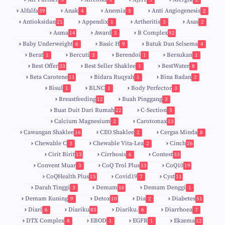
Alfalfa
Anak
Anemia
Anti Angiogenesis
59
4
5
2
Antioksidan
Appendix
Artheritis
Asas
21
1
3
2
Asma
Award
B Complex
14
5
92
Baby Underweight
Basic H
Batuk Dan Selsema
6
9
4
Berat
Bercuti
Berendoi
Bersukan
1
3
1
1
Best Offer
Best Seller Shaklee
BestWater
33
1
8
Beta Carotene
Bidara Ruqyah
Bina Badan
11
1
2
Bisul
BLNC
Body Perfector
1
1
3
Breastfeeding
Buah Pinggang
12
3
9
Buat Duit Dari Rumah
C-Section
22
5
Calcium Magnesium
Carotomax
2
13
Cawangan Shaklee
CEO Shaklee
Cergas Minda
16
2
8
Chewable C
Chewable Vita-Lea
Cinch
3
2
26
Cirit Birit
Cirrhosis
Contest
13
6
33
Convent Muar
CoQ Trol Plus
CoQ10
3
13
19
CoQHealth Plus
Covid19
Cyst
15
7
11
Darah Tinggi
Demam
Demam Denggi
3
16
1
Demam Kuning
Detox
Dia
Diabetes
9
10
2
51
Diari
Diariku
Diariku.
Diarrhoea
6
85
6
7
9
DTX Complex
EBOD
EGFR
Ekzema
8
1
1
12