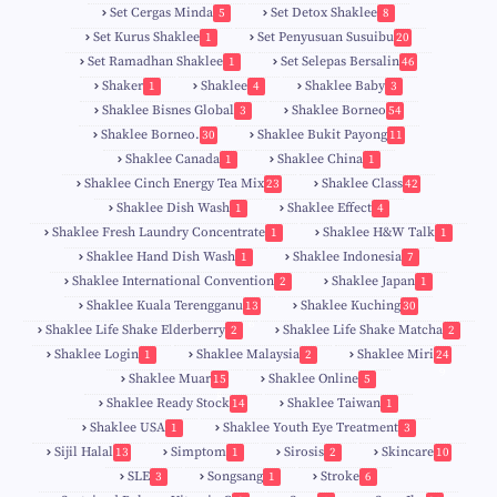
Set Cergas Minda
Set Detox Shaklee
5
8
Set Kurus Shaklee
Set Penyusuan Susuibu
1
20
Set Ramadhan Shaklee
Set Selepas Bersalin
1
46
Shaker
Shaklee
Shaklee Baby
1
4
3
Shaklee Bisnes Global
Shaklee Borneo
3
54
Shaklee Borneo.
Shaklee Bukit Payong
30
11
Shaklee Canada
Shaklee China
1
1
Shaklee Cinch Energy Tea Mix
Shaklee Class
23
42
Shaklee Dish Wash
Shaklee Effect
1
4
Shaklee Fresh Laundry Concentrate
Shaklee H&W Talk
1
1
Shaklee Hand Dish Wash
Shaklee Indonesia
1
7
Shaklee International Convention
Shaklee Japan
2
1
Shaklee Kuala Terengganu
Shaklee Kuching
13
30
6
Shaklee Life Shake Elderberry
Shaklee Life Shake Matcha
2
2
Shaklee Login
Shaklee Malaysia
Shaklee Miri
1
2
24
9
Shaklee Muar
Shaklee Online
15
5
8
Shaklee Ready Stock
Shaklee Taiwan
14
1
Shaklee USA
Shaklee Youth Eye Treatment
1
3
Sijil Halal
Simptom
Sirosis
Skincare
13
1
2
10
SLE
Songsang
Stroke
3
1
6