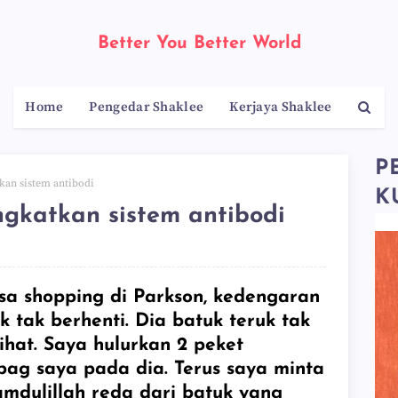
Better You Better World
Home
Pengedar Shaklee
Kerjaya Shaklee
P
tkan sistem antibodi
K
ngkatkan sistem antibodi
a shopping di Parkson, kedengaran
k tak berhenti. Dia batuk teruk tak
lihat. Saya hulurkan 2 peket
bag saya pada dia. Terus saya minta
amdulillah reda dari batuk yang