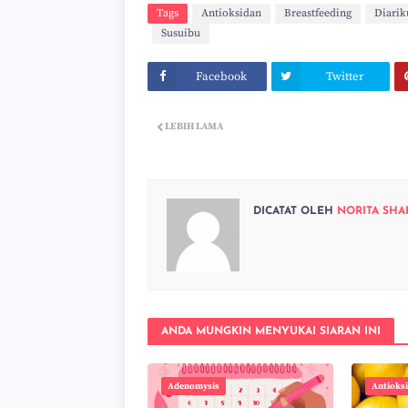
Tags
Antioksidan
Breastfeeding
Diarik
Susuibu
Facebook
Twitter
LEBIH LAMA
DICATAT OLEH
NORITA SHA
ANDA MUNGKIN MENYUKAI SIARAN INI
Adenomysis
Antioks