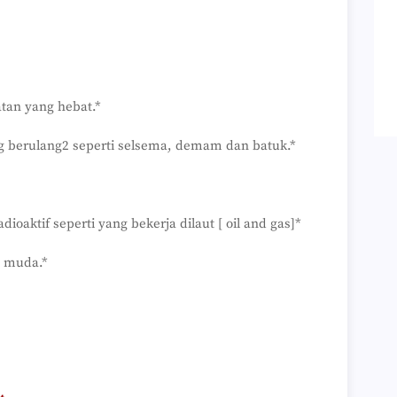
tan yang hebat.*
ng berulang2 seperti selsema, demam dan batuk.*
oaktif seperti yang bekerja dilaut [ oil and gas]*
t muda.*