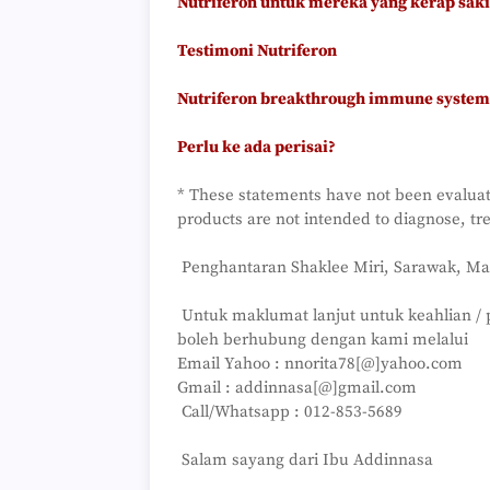
Nutriferon untuk mereka yang kerap saki
Testimoni Nutriferon
Nutriferon breakthrough immune system
Perlu ke ada perisai?
* These statements have not been evalua
products are not intended to diagnose, tre
Penghantaran Shaklee Miri, Sarawak, Mal
Untuk maklumat lanjut untuk keahlian /
boleh berhubung dengan kami melalui
Email Yahoo : nnorita78[@]yahoo.com
Gmail : addinnasa[@]gmail.com
Call/Whatsapp : 012-853-5689
Salam sayang dari Ibu Addinnasa