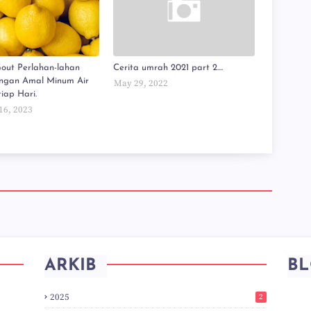
out Perlahan-lahan
Cerita umrah 2021 part 2....
ngan Amal Minum Air
May 29, 2022
iap Hari.
16, 2023
ARKIB
BL
2025
2