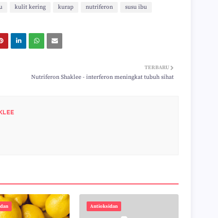
u
kulit kering
kurap
nutriferon
susu ibu
TERBARU
Nutriferon Shaklee - interferon meningkat tubuh sihat
KLEE
idan
Antioksidan