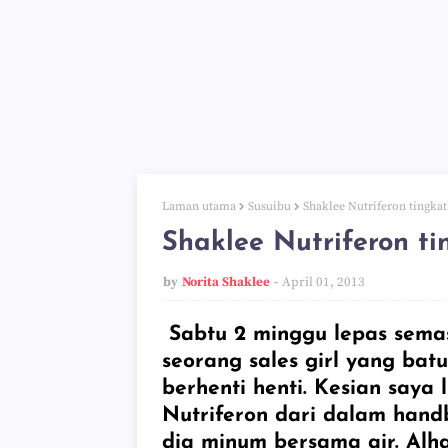
Laman utama
Susuibu
Shaklee Nutriferon tingka
Shaklee Nutriferon ti
by
Norita Shaklee
April 01, 2013
Sabtu 2 minggu lepas semas
seorang sales girl yang batu
berhenti henti. Kesian saya 
Nutriferon dari dalam hand
dia minum bersama air. Alh