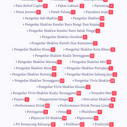
Pain Relief Caplet
Pakar Laktasi.
Parenting
2
2
4
Parut Jerawat
Patah Tulang
Payudara Anjal
8
3
2
Pengedar Sah Shaklee
Pengedar Shaklee
22
16
9
5
Pengedar Shaklee Bandar Baru Bangi Dan Kajang
1
Pengedar Shaklee Bandar Baru Salak Tinggi
1
Pengedar Shaklee Gombak
1
Pengedar Shaklee Kerteh Dan Kemaman
1
Pengedar Shaklee Klang
Pengedar Shaklee Kota Bharu
1
9
Pengedar Shaklee Kuala Terengganu
16
4
Pengedar Shaklee Marang
Pengedar Shaklee Miri
2
13
1
Pengedar Shaklee Muar
Pengedar Shaklee Putrajaya
14
1
0
Pengedar Shaklee Rawang
Pengedar Shaklee Subang Jaya
1
1
Pengedar Shaklee Terengganu
Pengedar Vivix Shaklee
17
20
Pengedar Vivix Shaklee Kluang
2
Pengedar Vivix Shaklee Kuala Terengganu
Penyakit Hati
47
2
Peparu
Peppermint Ginger
Percutian Shaklee
1
5
8
Performance Drink
Performance Drink Perasa Lime
82
8
Peringatan
Petua
Pholifenol
3
5
4
Phytocol-ST Shaklee
Pigmentasi
10
11
Pil Perancang Keluarga
Polifenol
Prebiotik
2
4
1