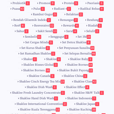
Probiotik
Promosi
Protein
Psoriasis
1
9
5
5
Puasa
Pulut
Radiant 4
Radikal Bebas
43
1
1
9
Rambut Gugur
Relaktasi
5
2
Rendah Glisemik Indeks
Renungan
Resdung
2
7
3
ResV
Resveratrol
Rewards
Riadah
6
12
4
2
Sahur
Sakit Sendi
Saraf
Selulit
1
13
4
2
Sembelit
Senggugut
Set 3M
11
2
20
Set Cergas Minda
Set Detox Shaklee
5
8
Set Kurus Shaklee
Set Penyusuan Susuibu
1
20
Set Ramadhan Shaklee
Set Selepas Bersalin
1
46
Shaker
Shaklee
Shaklee Baby
1
4
3
Shaklee Bisnes Global
Shaklee Borneo
3
54
Shaklee Borneo.
Shaklee Bukit Payong
30
11
Shaklee Canada
Shaklee China
1
1
Shaklee Cinch Energy Tea Mix
Shaklee Class
23
42
Shaklee Dish Wash
Shaklee Effect
1
4
Shaklee Fresh Laundry Concentrate
Shaklee H&W Talk
1
1
Shaklee Hand Dish Wash
Shaklee Indonesia
1
7
Shaklee International Convention
Shaklee Japan
2
1
Shaklee Kuala Terengganu
Shaklee Kuching
13
30
6