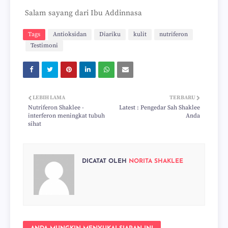
Salam sayang dari Ibu Addinnasa
Tags
Antioksidan
Diariku
kulit
nutriferon
Testimoni
LEBIH LAMA
TERBARU
Nutriferon Shaklee -
Latest : Pengedar Sah Shaklee
interferon meningkat tubuh
Anda
sihat
DICATAT OLEH
NORITA SHAKLEE