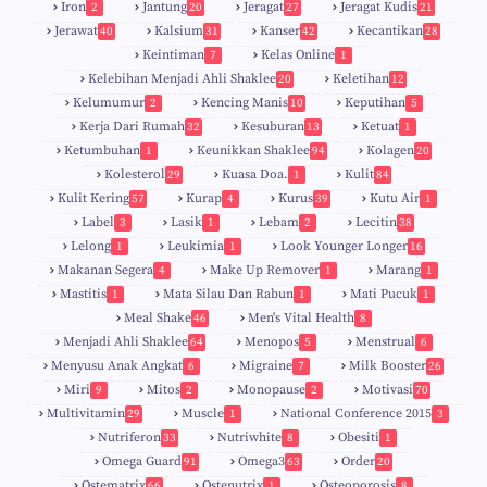
Iron
Jantung
Jeragat
Jeragat Kudis
2
20
27
21
Jerawat
Kalsium
Kanser
Kecantikan
40
31
42
28
Keintiman
Kelas Online
7
1
Kelebihan Menjadi Ahli Shaklee
Keletihan
20
12
Kelumumur
Kencing Manis
Keputihan
2
10
5
Kerja Dari Rumah
Kesuburan
Ketuat
32
13
1
Ketumbuhan
Keunikkan Shaklee
Kolagen
1
94
20
Kolesterol
Kuasa Doa.
Kulit
29
1
84
Kulit Kering
Kurap
Kurus
Kutu Air
57
4
39
1
Label
Lasik
Lebam
Lecitin
3
1
2
38
Lelong
Leukimia
Look Younger Longer
1
1
16
Makanan Segera
Make Up Remover
Marang
4
1
1
Mastitis
Mata Silau Dan Rabun
Mati Pucuk
1
1
1
Meal Shake
Men's Vital Health
46
8
Menjadi Ahli Shaklee
Menopos
Menstrual
64
5
6
Menyusu Anak Angkat
Migraine
Milk Booster
6
7
26
Miri
Mitos
Monopause
Motivasi
9
2
2
70
Multivitamin
Muscle
National Conference 2015
29
1
3
Nutriferon
Nutriwhite
Obesiti
33
8
1
Omega Guard
Omega3
Order
91
63
20
Ostematrix
Ostenutrix
Osteoporosis
66
1
8