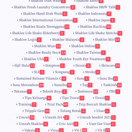
Shaklee Dish Wash
Shaklee Effect
1
4
Shaklee Fresh Laundry Concentrate
Shaklee H&W Talk
1
1
Shaklee Hand Dish Wash
Shaklee Indonesia
1
7
Shaklee International Convention
Shaklee Japan
2
1
Shaklee Kuala Terengganu
Shaklee Kuching
13
30
6
Shaklee Life Shake Elderberry
Shaklee Life Shake Matcha
2
2
Shaklee Login
Shaklee Malaysia
Shaklee Miri
1
2
24
9
Shaklee Muar
Shaklee Online
15
5
8
Shaklee Ready Stock
Shaklee Taiwan
14
1
Shaklee USA
Shaklee Youth Eye Treatment
1
3
Sijil Halal
Simptom
Sirosis
Skincare
13
1
2
10
SLE
Songsang
Stroke
3
1
6
Sustained Release Vitamin C
Susu
Susu Ibu
3
1
21
0
Susu Merundum
Susuibu
Tag
Tazkirah
20
70
7
21
1
7
Tekanan
Teknik Roya
Testimoni
TIBI
7
1
65
1
5
Tips Keluarga
Tips Travel
Tiroid
6
2
1
Training
Trial Pack
Trip Bercuti Shaklee
7
49
6
Tripple Gem
Tulang Retak
Ulser
16
3
1
Umrah
Umrah 2014
Umrah Sendiri 2021
10
2
2
Umrah Shaklee
Uric Asid
User Get User
4
4
1
Vaksin
Virus
Vit C
Vit E
2
1
35
27