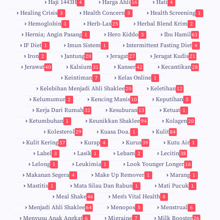
Haji 1443H
Harga Ahli
Hati
4
16
4
Healing Crisis
Health Concern
Health Screening
3
3
1
Hemoglobin
Herb-Lax
Herbal Blend Krim
1
25
2
Hernia; Angin Pasang
Hero Kiddo
Ibu Hamil
1
3
61
IF Diet
Imun Sistem
Intermittent Fasting Diet
1
1
4
Iron
Jantung
Jeragat
Jeragat Kudis
2
20
27
21
Jerawat
Kalsium
Kanser
Kecantikan
40
31
42
28
Keintiman
Kelas Online
7
1
Kelebihan Menjadi Ahli Shaklee
Keletihan
20
12
Kelumumur
Kencing Manis
Keputihan
2
10
5
Kerja Dari Rumah
Kesuburan
Ketuat
32
13
1
Ketumbuhan
Keunikkan Shaklee
Kolagen
1
94
20
Kolesterol
Kuasa Doa.
Kulit
29
1
84
Kulit Kering
Kurap
Kurus
Kutu Air
57
4
39
1
Label
Lasik
Lebam
Lecitin
3
1
2
38
Lelong
Leukimia
Look Younger Longer
1
1
16
Makanan Segera
Make Up Remover
Marang
4
1
1
Mastitis
Mata Silau Dan Rabun
Mati Pucuk
1
1
1
Meal Shake
Men's Vital Health
46
8
Menjadi Ahli Shaklee
Menopos
Menstrual
64
5
6
Menyusu Anak Angkat
Migraine
Milk Booster
6
7
26