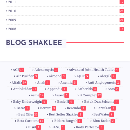
2011
17
6
2010
25
0
2009
21
6
2008
16
7
BLOG SHAKLEE
ACE
Adenomysis
Advanced Joint Health Tablet
14
1
4
Air Purifier
Aircond
AJHT
Alergik
3
3
5
2
Alfalfa
Anak
Anemia
Anti Angiogenesis
59
4
5
2
Antioksidan
Appendix
Artheritis
Asas
21
1
3
2
Asma
Award
B Complex
14
5
92
Baby Underweight
Basic H
Batuk Dan Selsema
6
9
4
Berat
Bercuti
Berendoi
Bersukan
1
3
1
1
Best Offer
Best Seller Shaklee
BestWater
33
1
8
Beta Carotene
Bidara Ruqyah
Bina Badan
11
1
2
Bisul
BLNC
Body Perfector
1
1
3