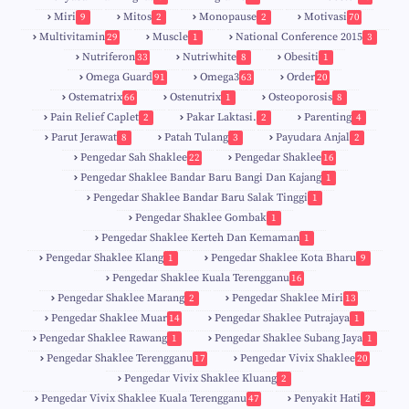
Miri
Mitos
Monopause
Motivasi
9
2
2
70
Multivitamin
Muscle
National Conference 2015
29
1
3
Nutriferon
Nutriwhite
Obesiti
33
8
1
Omega Guard
Omega3
Order
91
63
20
Ostematrix
Ostenutrix
Osteoporosis
66
1
8
Pain Relief Caplet
Pakar Laktasi.
Parenting
2
2
4
Parut Jerawat
Patah Tulang
Payudara Anjal
8
3
2
Pengedar Sah Shaklee
Pengedar Shaklee
22
16
9
5
Pengedar Shaklee Bandar Baru Bangi Dan Kajang
1
Pengedar Shaklee Bandar Baru Salak Tinggi
1
Pengedar Shaklee Gombak
1
Pengedar Shaklee Kerteh Dan Kemaman
1
Pengedar Shaklee Klang
Pengedar Shaklee Kota Bharu
1
9
Pengedar Shaklee Kuala Terengganu
16
4
Pengedar Shaklee Marang
Pengedar Shaklee Miri
2
13
1
Pengedar Shaklee Muar
Pengedar Shaklee Putrajaya
14
1
0
Pengedar Shaklee Rawang
Pengedar Shaklee Subang Jaya
1
1
Pengedar Shaklee Terengganu
Pengedar Vivix Shaklee
17
20
Pengedar Vivix Shaklee Kluang
2
Pengedar Vivix Shaklee Kuala Terengganu
Penyakit Hati
47
2