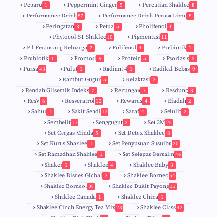
Peparu
Peppermint Ginger
Percutian Shaklee
1
5
8
Performance Drink
Performance Drink Perasa Lime
82
8
Peringatan
Petua
Pholifenol
3
5
4
Phytocol-ST Shaklee
Pigmentasi
10
11
Pil Perancang Keluarga
Polifenol
Prebiotik
2
4
1
Probiotik
Promosi
Protein
Psoriasis
1
9
5
5
Puasa
Pulut
Radiant 4
Radikal Bebas
43
1
1
9
Rambut Gugur
Relaktasi
5
2
Rendah Glisemik Indeks
Renungan
Resdung
2
7
3
ResV
Resveratrol
Rewards
Riadah
6
12
4
2
Sahur
Sakit Sendi
Saraf
Selulit
1
13
4
2
Sembelit
Senggugut
Set 3M
11
2
20
Set Cergas Minda
Set Detox Shaklee
5
8
Set Kurus Shaklee
Set Penyusuan Susuibu
1
20
Set Ramadhan Shaklee
Set Selepas Bersalin
1
46
Shaker
Shaklee
Shaklee Baby
1
4
3
Shaklee Bisnes Global
Shaklee Borneo
3
54
Shaklee Borneo.
Shaklee Bukit Payong
30
11
Shaklee Canada
Shaklee China
1
1
Shaklee Cinch Energy Tea Mix
Shaklee Class
23
42