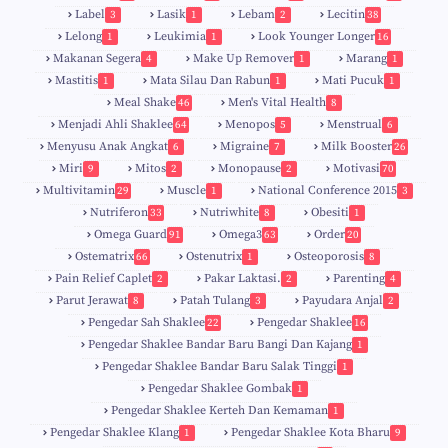
Label
Lasik
Lebam
Lecitin
3
1
2
38
Lelong
Leukimia
Look Younger Longer
1
1
16
Makanan Segera
Make Up Remover
Marang
4
1
1
Mastitis
Mata Silau Dan Rabun
Mati Pucuk
1
1
1
Meal Shake
Men's Vital Health
46
8
Menjadi Ahli Shaklee
Menopos
Menstrual
64
5
6
Menyusu Anak Angkat
Migraine
Milk Booster
6
7
26
Miri
Mitos
Monopause
Motivasi
9
2
2
70
Multivitamin
Muscle
National Conference 2015
29
1
3
Nutriferon
Nutriwhite
Obesiti
33
8
1
Omega Guard
Omega3
Order
91
63
20
Ostematrix
Ostenutrix
Osteoporosis
66
1
8
Pain Relief Caplet
Pakar Laktasi.
Parenting
2
2
4
Parut Jerawat
Patah Tulang
Payudara Anjal
8
3
2
Pengedar Sah Shaklee
Pengedar Shaklee
22
16
9
5
Pengedar Shaklee Bandar Baru Bangi Dan Kajang
1
Pengedar Shaklee Bandar Baru Salak Tinggi
1
Pengedar Shaklee Gombak
1
Pengedar Shaklee Kerteh Dan Kemaman
1
Pengedar Shaklee Klang
Pengedar Shaklee Kota Bharu
1
9