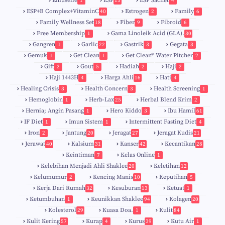
Enfuselle
ESP
ESP Sachet
1
13
4
5
ESP+B Complex+VitaminC
Estrogen
Family
40
2
6
Family Wellness Set
Fiber
Fibroid
18
9
6
Free Membership
Gama Linoleik Acid (GLA).
1
30
Gangren
Garlic
Gastrik
Gegata
1
22
3
3
Gemuk
Get Clean
Get Clean® Water Pitcher
1
1
2
Gift
Gout
Hadiah
Haji
2
5
2
2
Haji 1443H
Harga Ahli
Hati
4
16
4
Healing Crisis
Health Concern
Health Screening
3
3
1
Hemoglobin
Herb-Lax
Herbal Blend Krim
1
25
2
Hernia; Angin Pasang
Hero Kiddo
Ibu Hamil
1
3
61
IF Diet
Imun Sistem
Intermittent Fasting Diet
1
1
4
Iron
Jantung
Jeragat
Jeragat Kudis
2
20
27
21
Jerawat
Kalsium
Kanser
Kecantikan
40
31
42
28
Keintiman
Kelas Online
7
1
Kelebihan Menjadi Ahli Shaklee
Keletihan
20
12
Kelumumur
Kencing Manis
Keputihan
2
10
5
Kerja Dari Rumah
Kesuburan
Ketuat
32
13
1
Ketumbuhan
Keunikkan Shaklee
Kolagen
1
94
20
Kolesterol
Kuasa Doa.
Kulit
29
1
84
Kulit Kering
Kurap
Kurus
Kutu Air
57
4
39
1