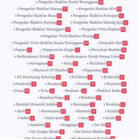
Pengedar Shaklee Kuala Terengganu
16
4
Pengedar Shaklee Marang
Pengedar Shaklee Miri
2
13
1
Pengedar Shaklee Muar
Pengedar Shaklee Putrajaya
14
1
0
Pengedar Shaklee Rawang
Pengedar Shaklee Subang Jaya
1
1
Pengedar Shaklee Terengganu
Pengedar Vivix Shaklee
17
20
Pengedar Vivix Shaklee Kluang
2
Pengedar Vivix Shaklee Kuala Terengganu
Penyakit Hati
47
2
Peparu
Peppermint Ginger
Percutian Shaklee
1
5
8
Performance Drink
Performance Drink Perasa Lime
82
8
Peringatan
Petua
Pholifenol
3
5
4
Phytocol-ST Shaklee
Pigmentasi
10
11
Pil Perancang Keluarga
Polifenol
Prebiotik
2
4
1
Probiotik
Promosi
Protein
Psoriasis
1
9
5
5
Puasa
Pulut
Radiant 4
Radikal Bebas
43
1
1
9
Rambut Gugur
Relaktasi
5
2
Rendah Glisemik Indeks
Renungan
Resdung
2
7
3
ResV
Resveratrol
Rewards
Riadah
6
12
4
2
Sahur
Sakit Sendi
Saraf
Selulit
1
13
4
2
Sembelit
Senggugut
Set 3M
11
2
20
Set Cergas Minda
Set Detox Shaklee
5
8
Set Kurus Shaklee
Set Penyusuan Susuibu
1
20