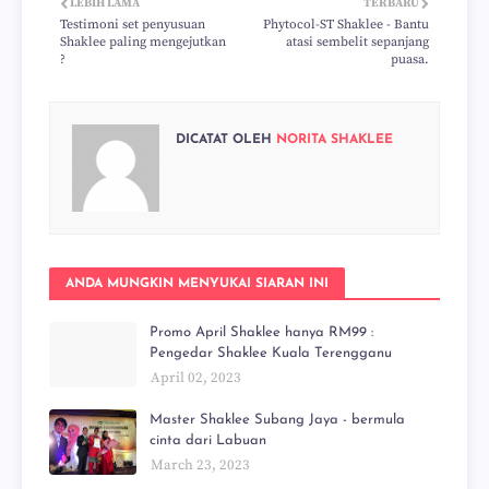
LEBIH LAMA
TERBARU
Testimoni set penyusuan
Phytocol-ST Shaklee - Bantu
Shaklee paling mengejutkan
atasi sembelit sepanjang
?
puasa.
DICATAT OLEH
NORITA SHAKLEE
ANDA MUNGKIN MENYUKAI SIARAN INI
Promo April Shaklee hanya RM99 :
Pengedar Shaklee Kuala Terengganu
April 02, 2023
Master Shaklee Subang Jaya - bermula
cinta dari Labuan
March 23, 2023