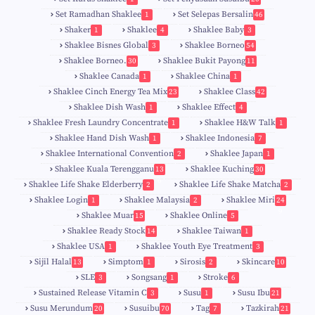
Set Ramadhan Shaklee
Set Selepas Bersalin
1
46
Shaker
Shaklee
Shaklee Baby
1
4
3
Shaklee Bisnes Global
Shaklee Borneo
3
54
Shaklee Borneo.
Shaklee Bukit Payong
30
11
Shaklee Canada
Shaklee China
1
1
Shaklee Cinch Energy Tea Mix
Shaklee Class
23
42
Shaklee Dish Wash
Shaklee Effect
1
4
Shaklee Fresh Laundry Concentrate
Shaklee H&W Talk
1
1
Shaklee Hand Dish Wash
Shaklee Indonesia
1
7
Shaklee International Convention
Shaklee Japan
2
1
Shaklee Kuala Terengganu
Shaklee Kuching
13
30
6
Shaklee Life Shake Elderberry
Shaklee Life Shake Matcha
2
2
Shaklee Login
Shaklee Malaysia
Shaklee Miri
1
2
24
9
Shaklee Muar
Shaklee Online
15
5
8
Shaklee Ready Stock
Shaklee Taiwan
14
1
Shaklee USA
Shaklee Youth Eye Treatment
1
3
Sijil Halal
Simptom
Sirosis
Skincare
13
1
2
10
SLE
Songsang
Stroke
3
1
6
Sustained Release Vitamin C
Susu
Susu Ibu
3
1
21
0
Susu Merundum
Susuibu
Tag
Tazkirah
20
70
7
21