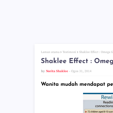
Laman utama
Testimoni
Shaklee Effect : Omega 
Shaklee Effect : Ome
by
Norita Shaklee
Ogos 31, 2014
Wanita mudah mendapat pen