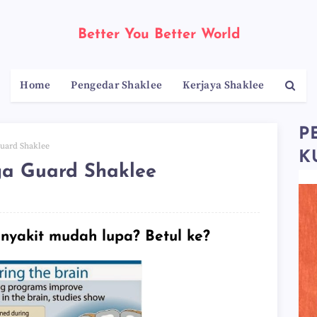
Better You Better World
Home
Pengedar Shaklee
Kerjaya Shaklee
P
Guard Shaklee
K
ga Guard Shaklee
yakit mudah lupa? Betul ke?