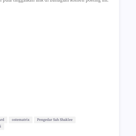
 pula tinggalkan link di bahagian komen posting ini.
ard
ostematrix
Pengedar Sah Shaklee
i