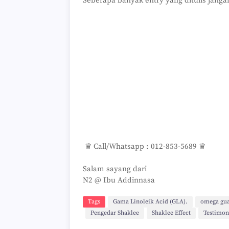
Seberapa banyak entry yang ditulis jangan
♛ Call/Whatsapp : 012-853-5689 ♛
Salam sayang dari
N2 @ Ibu Addinnasa
Tags
Gama Linoleik Acid (GLA).
omega gu
Pengedar Shaklee
Shaklee Effect
Testimon