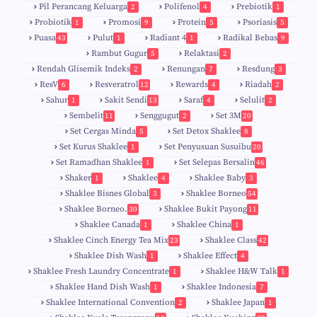
Pil Perancang Keluarga
Polifenol
Prebiotik
2
4
1
Probiotik
Promosi
Protein
Psoriasis
1
9
5
5
Puasa
Pulut
Radiant 4
Radikal Bebas
43
1
1
9
Rambut Gugur
Relaktasi
5
2
Rendah Glisemik Indeks
Renungan
Resdung
2
7
3
ResV
Resveratrol
Rewards
Riadah
6
12
4
2
Sahur
Sakit Sendi
Saraf
Selulit
1
13
4
2
Sembelit
Senggugut
Set 3M
11
2
20
Set Cergas Minda
Set Detox Shaklee
5
8
Set Kurus Shaklee
Set Penyusuan Susuibu
1
20
Set Ramadhan Shaklee
Set Selepas Bersalin
1
46
Shaker
Shaklee
Shaklee Baby
1
4
3
Shaklee Bisnes Global
Shaklee Borneo
3
54
Shaklee Borneo.
Shaklee Bukit Payong
30
11
Shaklee Canada
Shaklee China
1
1
Shaklee Cinch Energy Tea Mix
Shaklee Class
23
42
Shaklee Dish Wash
Shaklee Effect
1
4
Shaklee Fresh Laundry Concentrate
Shaklee H&W Talk
1
1
Shaklee Hand Dish Wash
Shaklee Indonesia
1
7
Shaklee International Convention
Shaklee Japan
2
1