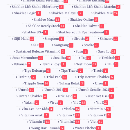
Shaklee Kuala Terengganu
Shaklee Kuching
13
30
6
Shaklee Life Shake Elderberry
Shaklee Life Shake Matcha
2
2
Shaklee Login
Shaklee Malaysia
Shaklee Miri
1
2
24
9
Shaklee Muar
Shaklee Online
15
5
8
Shaklee Ready Stock
Shaklee Taiwan
14
1
Shaklee USA
Shaklee Youth Eye Treatment
1
3
Sijil Halal
Simptom
Sirosis
Skincare
13
1
2
10
SLE
Songsang
Stroke
3
1
6
Sustained Release Vitamin C
Susu
Susu Ibu
3
1
21
0
Susu Merundum
Susuibu
Tag
Tazkirah
20
70
7
21
1
7
Tekanan
Teknik Roya
Testimoni
TIBI
7
1
65
1
5
Tips Keluarga
Tips Travel
Tiroid
6
2
1
Training
Trial Pack
Trip Bercuti Shaklee
7
49
6
Tripple Gem
Tulang Retak
Ulser
16
3
1
Umrah
Umrah 2014
Umrah Sendiri 2021
10
2
2
Umrah Shaklee
Uric Asid
User Get User
4
4
1
Vaksin
Virus
Vit C
Vit E
2
1
35
27
Vita-Lea For Kids
Vitalea
Vitamin A
3
45
9
Vitamin Anak.
Vitamin C
Vitamin D
5
31
3
Vitamin E
VitaminC
Vivix
45
58
87
Wang Dari Rumah
Water Pitcher
5
1