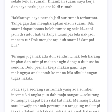
selalu keluar rumah. Ditambah suami saya kerja
dan saya perlu jaga anak2 di rumah.
Hakikatnya saya pernah jadi surirumah terhormat.
Tanpa gaji dan mengharapkan elaun suami. Bila
suami dapat bonus boleh tumpang sekaki...tapi
jauh di sudut hati tertanya...sampai bila nak jadi
macam tu? Dok mengharap duit suami ? Sampai
bila?
Teringin juga nak ada duit sendiri....nak beli barang
impian dan mimpi makan angin dengan duit usaha
sendiri. Dulu pernah kerja makan gaji...tapi
malangnya anak entah ke mana bila sibuk dengan
tugas hakiki.
Pada saya seorang surirumah yang ada sumber
income 3-4 angka pun dah maju sangat....sekurang-
kurangnya dapat beri sikit kat mak. Memang bukan
satu kewajipan anak perempuan tanggung mak tapi
takkan dalam hati tak de belas ehsan nak balas jasa