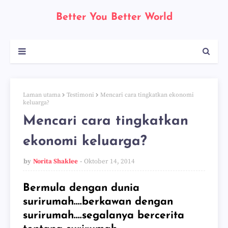
Better You Better World
Laman utama
Testimoni
Mencari cara tingkatkan ekonomi
keluarga?
Mencari cara tingkatkan
ekonomi keluarga?
by
Norita Shaklee
Oktober 14, 2014
Bermula dengan dunia
surirumah....berkawan dengan
surirumah....segalanya bercerita