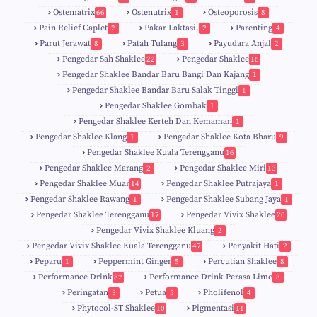
Ostematrix
Ostenutrix
Osteoporosis
66
1
8
Pain Relief Caplet
Pakar Laktasi.
Parenting
2
2
4
Parut Jerawat
Patah Tulang
Payudara Anjal
8
3
2
Pengedar Sah Shaklee
Pengedar Shaklee
22
16
9
5
Pengedar Shaklee Bandar Baru Bangi Dan Kajang
1
Pengedar Shaklee Bandar Baru Salak Tinggi
1
Pengedar Shaklee Gombak
1
Pengedar Shaklee Kerteh Dan Kemaman
1
Pengedar Shaklee Klang
Pengedar Shaklee Kota Bharu
1
9
Pengedar Shaklee Kuala Terengganu
16
4
Pengedar Shaklee Marang
Pengedar Shaklee Miri
2
13
1
Pengedar Shaklee Muar
Pengedar Shaklee Putrajaya
14
1
0
Pengedar Shaklee Rawang
Pengedar Shaklee Subang Jaya
1
1
Pengedar Shaklee Terengganu
Pengedar Vivix Shaklee
17
20
Pengedar Vivix Shaklee Kluang
2
Pengedar Vivix Shaklee Kuala Terengganu
Penyakit Hati
47
2
Peparu
Peppermint Ginger
Percutian Shaklee
1
5
8
Performance Drink
Performance Drink Perasa Lime
82
8
Peringatan
Petua
Pholifenol
3
5
4
Phytocol-ST Shaklee
Pigmentasi
10
11