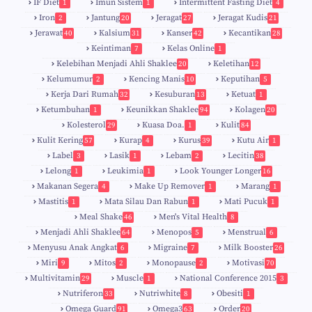
IF Diet
Imun Sistem
Intermittent Fasting Diet
1
1
4
Iron
Jantung
Jeragat
Jeragat Kudis
2
20
27
21
Jerawat
Kalsium
Kanser
Kecantikan
40
31
42
28
Keintiman
Kelas Online
7
1
Kelebihan Menjadi Ahli Shaklee
Keletihan
20
12
Kelumumur
Kencing Manis
Keputihan
2
10
5
Kerja Dari Rumah
Kesuburan
Ketuat
32
13
1
Ketumbuhan
Keunikkan Shaklee
Kolagen
1
94
20
Kolesterol
Kuasa Doa.
Kulit
29
1
84
Kulit Kering
Kurap
Kurus
Kutu Air
57
4
39
1
Label
Lasik
Lebam
Lecitin
3
1
2
38
Lelong
Leukimia
Look Younger Longer
1
1
16
Makanan Segera
Make Up Remover
Marang
4
1
1
Mastitis
Mata Silau Dan Rabun
Mati Pucuk
1
1
1
Meal Shake
Men's Vital Health
46
8
Menjadi Ahli Shaklee
Menopos
Menstrual
64
5
6
Menyusu Anak Angkat
Migraine
Milk Booster
6
7
26
Miri
Mitos
Monopause
Motivasi
9
2
2
70
Multivitamin
Muscle
National Conference 2015
29
1
3
Nutriferon
Nutriwhite
Obesiti
33
8
1
Omega Guard
Omega3
Order
91
63
20