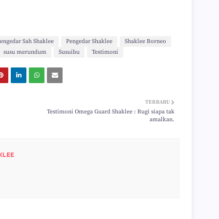
engedar Sah Shaklee
Pengedar Shaklee
Shaklee Borneo
susu merundum
Susuibu
Testimoni
TERBARU
Testimoni Omega Guard Shaklee : Rugi siapa tak
amalkan.
KLEE