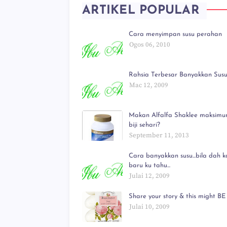
ARTIKEL POPULAR
Cara menyimpan susu perahan
Ogos 06, 2010
Rahsia Terbesar Banyakkan Susu!
Mac 12, 2009
Makan Alfalfa Shaklee maksimu
biji sehari?
September 11, 2013
Cara banyakkan susu...bila dah ka
baru ku tahu...
Julai 12, 2009
Share your story & this might BE 
Julai 10, 2009