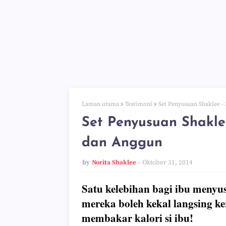
Laman utama
Testimoni
Set Penyusuan Shaklee -
Set Penyusuan Shakle
dan Anggun
by
Norita Shaklee
Oktober 31, 2014
Satu kelebihan bagi ibu menyu
mereka boleh kekal langsing k
membakar kalori si ibu!