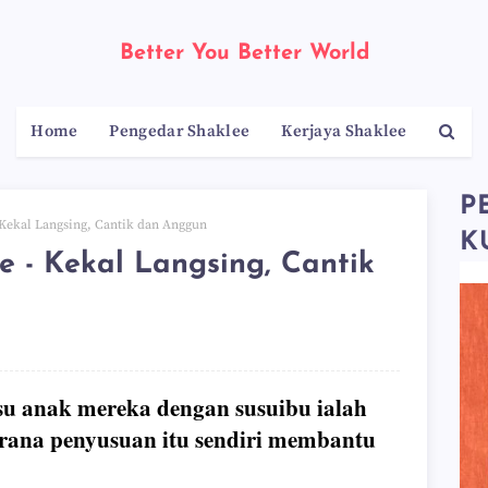
Better You Better World
Home
Pengedar Shaklee
Kerjaya Shaklee
P
 Kekal Langsing, Cantik dan Anggun
K
e - Kekal Langsing, Cantik
su anak mereka dengan susuibu ialah
erana penyusuan itu sendiri membantu