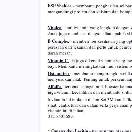
ESP Shaklee
- membantu penghasilan sel bar
mengandungi protien dan kalsium dan komposi
Vitalea
- multivitamin yang lengkap dengan z
Anak juga membesar dengan sihat apabila si
B Complex
- memberi ibu kesihatan yang op
perasaan dari tekanan dan perlu untuk pembe
darah merah.
Vitamin C
- ia juga dikenali vitamin yang 
bayi. Membantu meningkatkan imun sistem b
Ostematrix
- membantu mengurangkan risiko
menyusukan anak. Penting untuk perkembanga
Alfalfa
- terkenal sebagai milk booster kera
juga vitamin kecantikan dan membantu si ibu 
6 vitamin ini terdapat dalam Set 3M kami. Ji
sihat, cantik luar dan dalam serta perjalanan
vitamin ini di talian
012-8535689.
Omega dan Lecitin
*
- bagus untuk otak an