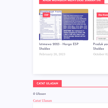
ANDA MUNGKIN MENYUKAI SIARAN INI
ESP
Ibu Ham
Istimewa 2023 - Harga ESP
Produk yan
Shaklee
Shaklee
February 20, 2023
October 0
CATAT ULASAN
0 Ulasan
Catat Ulasan