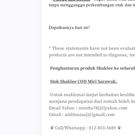
tanpa mengganggu perkembangan otak dan t
Dapatkannya hari ini!
* These statements have not been evalua
products are not intended to diagnose, tre
Penghantaran produk Shaklee ke seluruh
Stok Shaklee COD Miri Sarawak.
Untuk maklumat lanjut berkaitan keahlia
menjana pendapatan dari rumah boleh b
Email Yahoo : nnorita78[@]yahoo.com
Gmail : addinnasa[@]gmail.com
♛ Call/Whatsapp : 012-853-5689 ♛