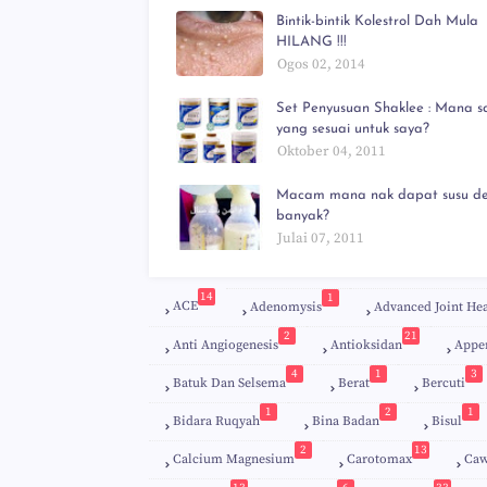
Bintik-bintik Kolestrol Dah Mula
HILANG !!!
Ogos 02, 2014
Set Penyusuan Shaklee : Mana s
yang sesuai untuk saya?
Oktober 04, 2011
Macam mana nak dapat susu d
banyak?
Julai 07, 2011
14
1
ACE
Adenomysis
Advanced Joint Hea
2
21
Anti Angiogenesis
Antioksidan
Appe
4
1
3
Batuk Dan Selsema
Berat
Bercuti
1
2
1
Bidara Ruqyah
Bina Badan
Bisul
2
13
Calcium Magnesium
Carotomax
Caw