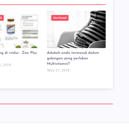
il
Ibu Hamil
g di rindui - Zinc Plus
Adakah anda termasuk dalam
golongan yang perlukan
Multivitamin?
2, 2018
May 27, 2018