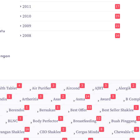
3
2011
17
6
2010
25
0
2009
21
6
atu
2008
16
7
engan
4
3
3
5
2
lth Tablet
Air Purifier
Aircond
AJHT
Alergik
1
3
2
14
5
ndix
Artheritis
Asas
Asma
Award
B Comp
1
1
33
1
Berendoi
Bersukan
Best Offer
Best Seller Shaklee
1
3
12
3
BLNC
Body Perfector
Breastfeeding
Buah Pinggang
9
16
2
8
3
angan Shaklee
CEO Shaklee
Cergas Minda
Chewable C