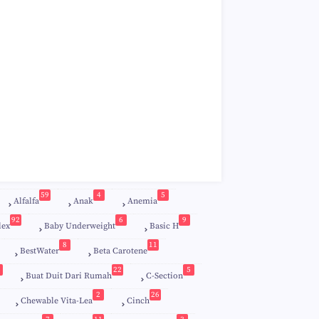
59
4
5
Alfalfa
Anak
Anemia
92
6
9
lex
Baby Underweight
Basic H
8
11
BestWater
Beta Carotene
22
5
Buat Duit Dari Rumah
C-Section
2
26
Chewable Vita-Lea
Cinch