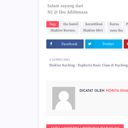
Salam sayang dari
N2 @ Ibu Addinnasa
Tags
ibu hamil
kecantikan
Kurus
P
Shaklee Borneo.
Shaklee Miri
susu ibu
Facebook
Twitter
LEBIH LAMA
Shaklee Kuching : Euphoria Basic Class di Kuching
DICATAT OLEH
NORITA SHA