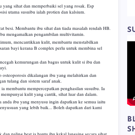
u yang sihat dan memperbaiki sel yang rosak. Esp
si utama susuibu ialah protien dan kalsium.
at besi. Membantu ibu sihat dan tiada masalah rendah HB.
S
 ibu mengamalkan pengambilan multivitamin.
timum, mencantikkan kulit, membantu menstabilkan
saran bayi kerana B complex perlu untuk membina sel
mencegah kemurungan dan bagus untuk kulit si ibu dan
ayi.
 osteoporosis dikalangan ibu yang melahirkan dan
n tulang dan sistem saraf anak.
na ia membantu mempercepatkan penghasilan susuibu. Ia
mempunyai kulit yang cantik, sihat luar dan dalam.
ka anda ibu yang menyusu ingin dapatkan ke semua iaitu
 penyusuan yang lebih baik... Boleh dapatkan dari kami
B
S
ak dan
paling best
ia bantu ibu kekal langsing secara sihat