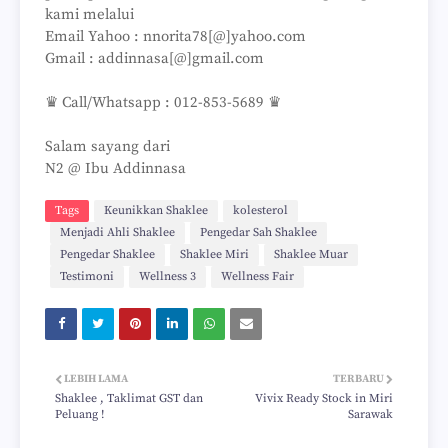
kami melalui
Email Yahoo : nnorita78[@]yahoo.com
Gmail : addinnasa[@]gmail.com
♛ Call/Whatsapp : 012-853-5689 ♛
Salam sayang dari
N2 @ Ibu Addinnasa
Tags
Keunikkan Shaklee
kolesterol
Menjadi Ahli Shaklee
Pengedar Sah Shaklee
Pengedar Shaklee
Shaklee Miri
Shaklee Muar
Testimoni
Wellness 3
Wellness Fair
LEBIH LAMA
TERBARU
Shaklee , Taklimat GST dan
Vivix Ready Stock in Miri
Peluang !
Sarawak