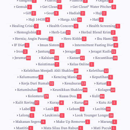
Gangren
Garlic
Gastrik
Gegata
1
22
3
3
Gemuk
Get Clean
Get Clean® Water Pitcher
1
1
2
Gift
Gout
Hadiah
Haji
2
5
2
2
Haji 1443H
Harga Ahli
Hati
4
16
4
Healing Crisis
Health Concern
Health Screening
3
3
1
Hemoglobin
Herb-Lax
Herbal Blend Krim
1
25
2
Hernia; Angin Pasang
Hero Kiddo
Ibu Hamil
1
3
61
IF Diet
Imun Sistem
Intermittent Fasting Diet
1
1
4
Iron
Jantung
Jeragat
Jeragat Kudis
2
20
27
21
Jerawat
Kalsium
Kanser
Kecantikan
40
31
42
28
Keintiman
Kelas Online
7
1
Kelebihan Menjadi Ahli Shaklee
Keletihan
20
12
Kelumumur
Kencing Manis
Keputihan
2
10
5
Kerja Dari Rumah
Kesuburan
Ketuat
32
13
1
Ketumbuhan
Keunikkan Shaklee
Kolagen
1
94
20
Kolesterol
Kuasa Doa.
Kulit
29
1
84
Kulit Kering
Kurap
Kurus
Kutu Air
57
4
39
1
Label
Lasik
Lebam
Lecitin
3
1
2
38
Lelong
Leukimia
Look Younger Longer
1
1
16
Makanan Segera
Make Up Remover
Marang
4
1
1
Mastitis
Mata Silau Dan Rabun
Mati Pucuk
1
1
1