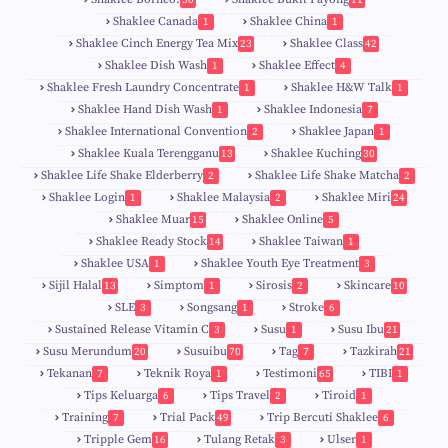
Shaklee Canada
Shaklee China
1
1
Shaklee Cinch Energy Tea Mix
Shaklee Class
23
42
Shaklee Dish Wash
Shaklee Effect
1
4
Shaklee Fresh Laundry Concentrate
Shaklee H&W Talk
1
1
Shaklee Hand Dish Wash
Shaklee Indonesia
1
7
Shaklee International Convention
Shaklee Japan
2
1
Shaklee Kuala Terengganu
Shaklee Kuching
13
30
6
Shaklee Life Shake Elderberry
Shaklee Life Shake Matcha
2
2
Shaklee Login
Shaklee Malaysia
Shaklee Miri
1
2
24
9
Shaklee Muar
Shaklee Online
15
5
8
Shaklee Ready Stock
Shaklee Taiwan
14
1
Shaklee USA
Shaklee Youth Eye Treatment
1
3
Sijil Halal
Simptom
Sirosis
Skincare
13
1
2
10
SLE
Songsang
Stroke
3
1
6
Sustained Release Vitamin C
Susu
Susu Ibu
3
1
21
0
Susu Merundum
Susuibu
Tag
Tazkirah
20
70
7
21
1
7
Tekanan
Teknik Roya
Testimoni
TIBI
7
1
65
1
5
Tips Keluarga
Tips Travel
Tiroid
6
2
1
Training
Trial Pack
Trip Bercuti Shaklee
7
49
6
Tripple Gem
Tulang Retak
Ulser
16
3
1