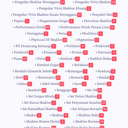
Pengedar Shaklee Terengganu
Pengedar Vivix Shaklee
17
20
Pengedar Vivix Shaklee Kluang
2
Pengedar Vivix Shaklee Kuala Terengganu
Penyakit Hati
47
2
Peparu
Peppermint Ginger
Percutian Shaklee
1
5
8
Performance Drink
Performance Drink Perasa Lime
82
8
Peringatan
Petua
Pholifenol
3
5
4
Phytocol-ST Shaklee
Pigmentasi
10
11
Pil Perancang Keluarga
Polifenol
Prebiotik
2
4
1
Probiotik
Promosi
Protein
Psoriasis
1
9
5
5
Puasa
Pulut
Radiant 4
Radikal Bebas
43
1
1
9
Rambut Gugur
Relaktasi
5
2
Rendah Glisemik Indeks
Renungan
Resdung
2
7
3
ResV
Resveratrol
Rewards
Riadah
6
12
4
2
Sahur
Sakit Sendi
Saraf
Selulit
1
13
4
2
Sembelit
Senggugut
Set 3M
11
2
20
Set Cergas Minda
Set Detox Shaklee
5
8
Set Kurus Shaklee
Set Penyusuan Susuibu
1
20
Set Ramadhan Shaklee
Set Selepas Bersalin
1
46
Shaker
Shaklee
Shaklee Baby
1
4
3
Shaklee Bisnes Global
Shaklee Borneo
3
54
Shaklee Borneo.
Shaklee Bukit Payong
30
11