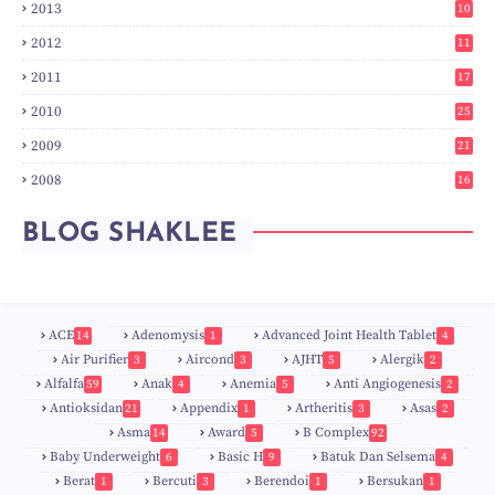
2013
10
0
2012
11
3
2011
17
6
2010
25
0
2009
21
6
2008
16
7
BLOG SHAKLEE
ACE
Adenomysis
Advanced Joint Health Tablet
14
1
4
Air Purifier
Aircond
AJHT
Alergik
3
3
5
2
Alfalfa
Anak
Anemia
Anti Angiogenesis
59
4
5
2
Antioksidan
Appendix
Artheritis
Asas
21
1
3
2
Asma
Award
B Complex
14
5
92
Baby Underweight
Basic H
Batuk Dan Selsema
6
9
4
Berat
Bercuti
Berendoi
Bersukan
1
3
1
1