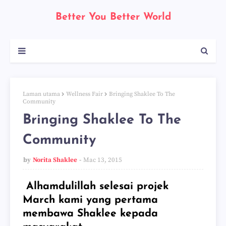
Better You Better World
Laman utama
Wellness Fair
Bringing Shaklee To The
Community
Bringing Shaklee To The
Community
by
Norita Shaklee
Mac 13, 2015
Alhamdulillah selesai projek
March kami yang pertama
membawa Shaklee kepada