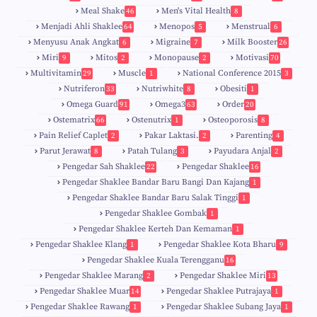
Meal Shake
Men's Vital Health
46
8
Menjadi Ahli Shaklee
Menopos
Menstrual
64
5
6
Menyusu Anak Angkat
Migraine
Milk Booster
6
7
26
Miri
Mitos
Monopause
Motivasi
9
2
2
70
Multivitamin
Muscle
National Conference 2015
29
1
3
Nutriferon
Nutriwhite
Obesiti
33
8
1
Omega Guard
Omega3
Order
91
63
20
Ostematrix
Ostenutrix
Osteoporosis
66
1
8
Pain Relief Caplet
Pakar Laktasi.
Parenting
2
2
4
Parut Jerawat
Patah Tulang
Payudara Anjal
8
3
2
Pengedar Sah Shaklee
Pengedar Shaklee
22
16
9
5
Pengedar Shaklee Bandar Baru Bangi Dan Kajang
1
Pengedar Shaklee Bandar Baru Salak Tinggi
1
Pengedar Shaklee Gombak
1
Pengedar Shaklee Kerteh Dan Kemaman
1
Pengedar Shaklee Klang
Pengedar Shaklee Kota Bharu
1
9
Pengedar Shaklee Kuala Terengganu
16
4
Pengedar Shaklee Marang
Pengedar Shaklee Miri
2
13
1
Pengedar Shaklee Muar
Pengedar Shaklee Putrajaya
14
1
0
Pengedar Shaklee Rawang
Pengedar Shaklee Subang Jaya
1
1