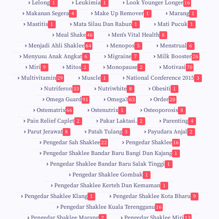
Lelong
Leukimia
Look Younger Longer
1
1
16
Makanan Segera
Make Up Remover
Marang
4
1
1
Mastitis
Mata Silau Dan Rabun
Mati Pucuk
1
1
1
Meal Shake
Men's Vital Health
46
8
Menjadi Ahli Shaklee
Menopos
Menstrual
64
5
6
Menyusu Anak Angkat
Migraine
Milk Booster
6
7
26
Miri
Mitos
Monopause
Motivasi
9
2
2
70
Multivitamin
Muscle
National Conference 2015
29
1
3
Nutriferon
Nutriwhite
Obesiti
33
8
1
Omega Guard
Omega3
Order
91
63
20
Ostematrix
Ostenutrix
Osteoporosis
66
1
8
Pain Relief Caplet
Pakar Laktasi.
Parenting
2
2
4
Parut Jerawat
Patah Tulang
Payudara Anjal
8
3
2
Pengedar Sah Shaklee
Pengedar Shaklee
22
16
9
5
Pengedar Shaklee Bandar Baru Bangi Dan Kajang
1
Pengedar Shaklee Bandar Baru Salak Tinggi
1
Pengedar Shaklee Gombak
1
Pengedar Shaklee Kerteh Dan Kemaman
1
Pengedar Shaklee Klang
Pengedar Shaklee Kota Bharu
1
9
Pengedar Shaklee Kuala Terengganu
16
4
Pengedar Shaklee Marang
Pengedar Shaklee Miri
2
13