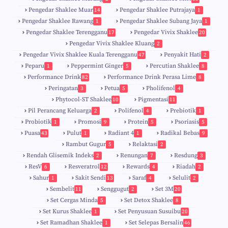
1
Pengedar Shaklee Muar
Pengedar Shaklee Putrajaya
14
1
0
Pengedar Shaklee Rawang
Pengedar Shaklee Subang Jaya
1
1
Pengedar Shaklee Terengganu
Pengedar Vivix Shaklee
17
20
Pengedar Vivix Shaklee Kluang
2
Pengedar Vivix Shaklee Kuala Terengganu
Penyakit Hati
47
2
Peparu
Peppermint Ginger
Percutian Shaklee
1
5
8
Performance Drink
Performance Drink Perasa Lime
82
8
Peringatan
Petua
Pholifenol
3
5
4
Phytocol-ST Shaklee
Pigmentasi
10
11
Pil Perancang Keluarga
Polifenol
Prebiotik
2
4
1
Probiotik
Promosi
Protein
Psoriasis
1
9
5
5
Puasa
Pulut
Radiant 4
Radikal Bebas
43
1
1
9
Rambut Gugur
Relaktasi
5
2
Rendah Glisemik Indeks
Renungan
Resdung
2
7
3
ResV
Resveratrol
Rewards
Riadah
6
12
4
2
Sahur
Sakit Sendi
Saraf
Selulit
1
13
4
2
Sembelit
Senggugut
Set 3M
11
2
20
Set Cergas Minda
Set Detox Shaklee
5
8
Set Kurus Shaklee
Set Penyusuan Susuibu
1
20
Set Ramadhan Shaklee
Set Selepas Bersalin
1
46