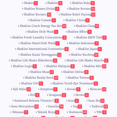
Shaker
Shaklee
Shaklee Baby
1
4
3
Shaklee Bisnes Global
Shaklee Borneo
3
54
Shaklee Borneo.
Shaklee Bukit Payong
30
11
Shaklee Canada
Shaklee China
1
1
Shaklee Cinch Energy Tea Mix
Shaklee Class
23
42
Shaklee Dish Wash
Shaklee Effect
1
4
Shaklee Fresh Laundry Concentrate
Shaklee H&W Talk
1
1
Shaklee Hand Dish Wash
Shaklee Indonesia
1
7
Shaklee International Convention
Shaklee Japan
2
1
Shaklee Kuala Terengganu
Shaklee Kuching
13
30
6
Shaklee Life Shake Elderberry
Shaklee Life Shake Matcha
2
2
Shaklee Login
Shaklee Malaysia
Shaklee Miri
1
2
24
9
Shaklee Muar
Shaklee Online
15
5
8
Shaklee Ready Stock
Shaklee Taiwan
14
1
Shaklee USA
Shaklee Youth Eye Treatment
1
3
Sijil Halal
Simptom
Sirosis
Skincare
13
1
2
10
SLE
Songsang
Stroke
3
1
6
Sustained Release Vitamin C
Susu
Susu Ibu
3
1
21
0
Susu Merundum
Susuibu
Tag
Tazkirah
20
70
7
21
1
7
Tekanan
Teknik Roya
Testimoni
TIBI
7
1
65
1
5