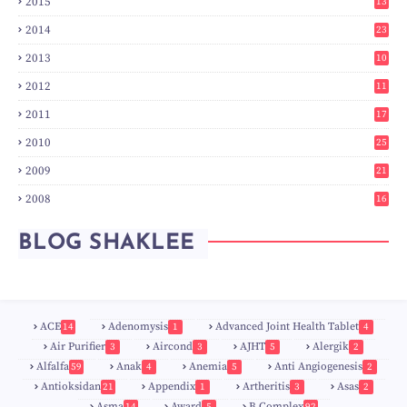
2015
13
7
2014
23
2
2013
10
0
2012
11
3
2011
17
6
2010
25
0
2009
21
6
2008
16
7
BLOG SHAKLEE
ACE
Adenomysis
Advanced Joint Health Tablet
14
1
4
Air Purifier
Aircond
AJHT
Alergik
3
3
5
2
Alfalfa
Anak
Anemia
Anti Angiogenesis
59
4
5
2
Antioksidan
Appendix
Artheritis
Asas
21
1
3
2
Asma
Award
B Complex
14
5
92