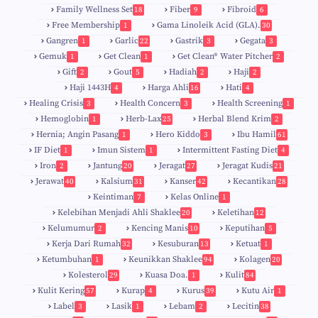
Family Wellness Set
Fiber
Fibroid
18
9
6
Free Membership
Gama Linoleik Acid (GLA).
1
30
Gangren
Garlic
Gastrik
Gegata
1
22
3
3
Gemuk
Get Clean
Get Clean® Water Pitcher
1
1
2
Gift
Gout
Hadiah
Haji
2
5
2
2
Haji 1443H
Harga Ahli
Hati
4
16
4
Healing Crisis
Health Concern
Health Screening
3
3
1
Hemoglobin
Herb-Lax
Herbal Blend Krim
1
25
2
Hernia; Angin Pasang
Hero Kiddo
Ibu Hamil
1
3
61
IF Diet
Imun Sistem
Intermittent Fasting Diet
1
1
4
Iron
Jantung
Jeragat
Jeragat Kudis
2
20
27
21
Jerawat
Kalsium
Kanser
Kecantikan
40
31
42
28
Keintiman
Kelas Online
7
1
Kelebihan Menjadi Ahli Shaklee
Keletihan
20
12
Kelumumur
Kencing Manis
Keputihan
2
10
5
Kerja Dari Rumah
Kesuburan
Ketuat
32
13
1
Ketumbuhan
Keunikkan Shaklee
Kolagen
1
94
20
Kolesterol
Kuasa Doa.
Kulit
29
1
84
Kulit Kering
Kurap
Kurus
Kutu Air
57
4
39
1
Label
Lasik
Lebam
Lecitin
3
1
2
38