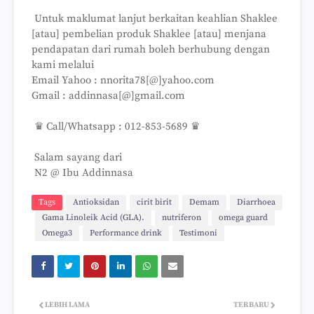
Untuk maklumat lanjut berkaitan keahlian Shaklee
[atau] pembelian produk Shaklee [atau] menjana
pendapatan dari rumah boleh berhubung dengan
kami melalui
Email Yahoo : nnorita78[@]yahoo.com
Gmail : addinnasa[@]gmail.com
♛ Call/Whatsapp : 012-853-5689 ♛
Salam sayang dari
N2 @ Ibu Addinnasa
Tags
Antioksidan
cirit birit
Demam
Diarrhoea
Gama Linoleik Acid (GLA).
nutriferon
omega guard
Omega3
Performance drink
Testimoni
LEBIH LAMA
TERBARU