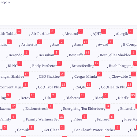
engan
4
3
3
5
2
lth Tablet
Air Purifier
Aircond
AJHT
Alergik
1
3
2
14
5
ndix
Artheritis
Asas
Asma
Award
B Comp
1
1
33
1
Berendoi
Bersukan
Best Offer
Best Seller Shaklee
1
3
12
3
BLNC
Body Perfector
Breastfeeding
Buah Pinggang
9
16
2
8
3
angan Shaklee
CEO Shaklee
Cergas Minda
Chewable C
3
13
19
15
Convent Muar
CoQ Trol Plus
CoQ10
CoQHealth Plus
9
10
2
51
6
85
ing
Detox
Dia
Diabetes
Diari
Diariku
9
12
1
3
kzema
Endometrosis
Energizing Tea Elderberry
Enfuselle
6
18
9
6
Family
Family Wellness Set
Fiber
Fibroid
Free M
3
1
1
2
ta
Gemuk
Get Clean
Get Clean® Water Pitcher
Gift