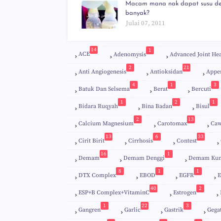
Macam mana nak dapat susu d
banyak?
Julai 07, 2011
14
1
ACE
Adenomysis
Advanced Joint Hea
2
21
Anti Angiogenesis
Antioksidan
Appe
4
1
3
Batuk Dan Selsema
Berat
Bercuti
1
2
1
Bidara Ruqyah
Bina Badan
Bisul
2
13
Calcium Magnesium
Carotomax
Caw
13
6
33
Cirit Birit
Cirrhosis
Contest
16
1
Demam
Demam Denggi
Demam Kun
8
1
1
DTX Complex
EBOD
EGFR
E
40
2
ESP+B Complex+VitaminC
Estrogen
1
22
3
Gangren
Garlic
Gastrik
Gega