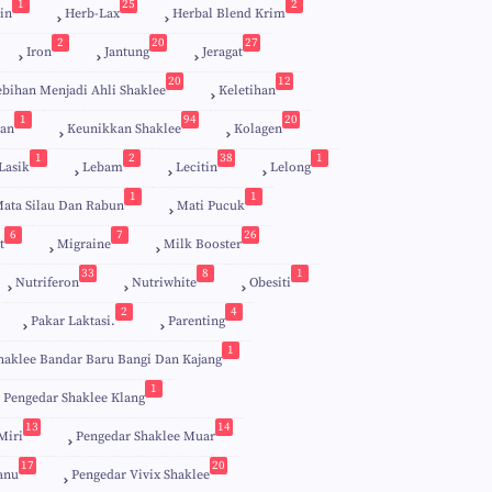
1
25
2
in
Herb-Lax
Herbal Blend Krim
2
20
27
Iron
Jantung
Jeragat
20
12
ebihan Menjadi Ahli Shaklee
Keletihan
1
94
20
an
Keunikkan Shaklee
Kolagen
1
2
38
1
Lasik
Lebam
Lecitin
Lelong
1
1
ata Silau Dan Rabun
Mati Pucuk
6
7
26
t
Migraine
Milk Booster
33
8
1
Nutriferon
Nutriwhite
Obesiti
2
4
Pakar Laktasi.
Parenting
1
haklee Bandar Baru Bangi Dan Kajang
1
Pengedar Shaklee Klang
13
14
Miri
Pengedar Shaklee Muar
1
0
17
20
anu
Pengedar Vivix Shaklee