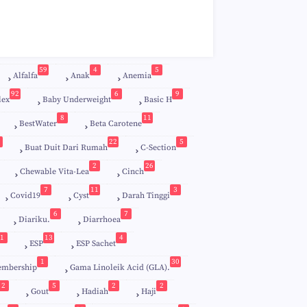
59
4
5
Alfalfa
Anak
Anemia
92
6
9
lex
Baby Underweight
Basic H
8
11
BestWater
Beta Carotene
22
5
Buat Duit Dari Rumah
C-Section
2
26
Chewable Vita-Lea
Cinch
7
11
3
Covid19
Cyst
Darah Tinggi
6
7
Diariku.
Diarrhoea
1
13
4
ESP
ESP Sachet
5
1
30
embership
Gama Linoleik Acid (GLA).
2
5
2
2
Gout
Hadiah
Haji