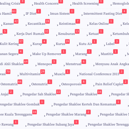
3
3
1
ealing Crisis
Health Concern
Health Screening
Hemoglob
61
1
1
4
u Hamil
IF Diet
Imun Sistem
Intermittent Fasting Diet
42
28
7
1
Kanser
Kecantikan
Keintiman
Kelas Online
Kel
5
32
13
1
an
Kerja Dari Rumah
Kesuburan
Ketuat
Ketumbuh
57
4
39
1
3
Kulit Kering
Kurap
Kurus
Kutu Air
Label
4
1
1
1
anan Segera
Make Up Remover
Marang
Mastitis
M
64
5
6
di Ahli Shaklee
Menopos
Menstrual
Menyusu Anak Angka
70
29
1
3
vasi
Multivitamin
Muscle
National Conference 2015
66
1
8
2
Ostematrix
Ostenutrix
Osteoporosis
Pain Relief Caplet
2
22
16
 Anjal
Pengedar Sah Shaklee
Pengedar Shaklee
Pengedar S
9
5
1
1
Pengedar Shaklee Gombak
Pengedar Shaklee Kerteh Dan Kemaman
16
2
lee Kuala Terengganu
Pengedar Shaklee Marang
Pengedar Shaklee 
4
1
1
e Rawang
Pengedar Shaklee Subang Jaya
Pengedar Shaklee Terengg