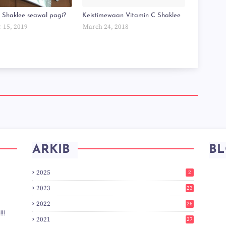
n Shaklee seawal pagi?
Keistimewaan Vitamin C Shaklee
 15, 2019
March 24, 2018
ARKIB
BL
2025
2
2023
23
2022
26
!!
2021
27