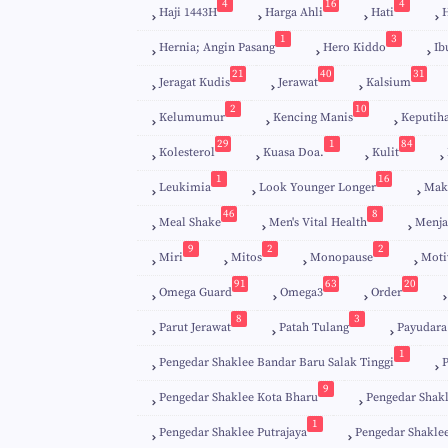
4
16
4
Haji 1443H
Harga Ahli
Hati
H
1
3
Hernia; Angin Pasang
Hero Kiddo
Ib
21
40
31
Jeragat Kudis
Jerawat
Kalsium
2
10
Kelumumur
Kencing Manis
Keputih
29
1
84
Kolesterol
Kuasa Doa.
Kulit
1
16
Leukimia
Look Younger Longer
Mak
46
8
Meal Shake
Men's Vital Health
Menja
9
2
2
Miri
Mitos
Monopause
Moti
91
63
20
Omega Guard
Omega3
Order
8
3
Parut Jerawat
Patah Tulang
Payudara
1
Pengedar Shaklee Bandar Baru Salak Tinggi
9
Pengedar Shaklee Kota Bharu
Pengedar Shak
1
Pengedar Shaklee Putrajaya
Pengedar Shakle