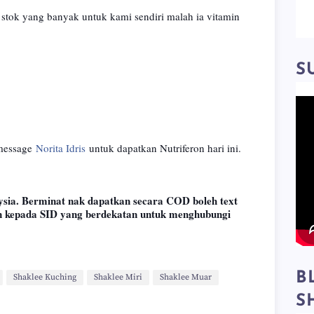
stok yang banyak untuk kami sendiri malah ia vitamin
S
 message
Norita Idris
untuk dapatkan Nutriferon hari ini.
ysia. Berminat nak dapatkan secara COD boleh text
 kepada SID yang berdekatan untuk menghubungi
B
Shaklee Kuching
Shaklee Miri
Shaklee Muar
S