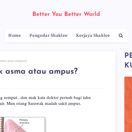
Better You Better World
Home
Pengedar Shaklee
Kerjaya Shaklee
P
asma atau ampus?
K
uk asma atau ampus?
 semput...dan mak kata doktor pernah bagi tahu
air. Mun orang Sarawak madah sakit ampus.