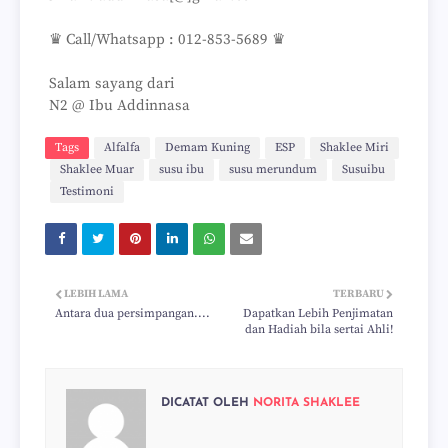
♛ Call/Whatsapp : 012-853-5689 ♛
Salam sayang dari
N2 @ Ibu Addinnasa
Tags
Alfalfa
Demam Kuning
ESP
Shaklee Miri
Shaklee Muar
susu ibu
susu merundum
Susuibu
Testimoni
LEBIH LAMA
TERBARU
Antara dua persimpangan....
Dapatkan Lebih Penjimatan
dan Hadiah bila sertai Ahli!
DICATAT OLEH
NORITA SHAKLEE