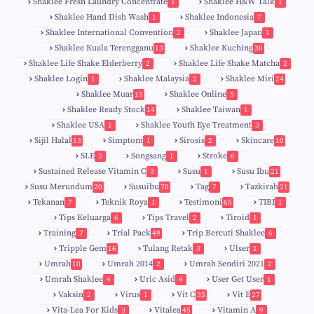
Shaklee Fresh Laundry Concentrate
Shaklee H&W Talk
1
1
Shaklee Hand Dish Wash
Shaklee Indonesia
1
7
Shaklee International Convention
Shaklee Japan
2
1
Shaklee Kuala Terengganu
Shaklee Kuching
13
30
6
Shaklee Life Shake Elderberry
Shaklee Life Shake Matcha
2
2
Shaklee Login
Shaklee Malaysia
Shaklee Miri
1
2
24
9
Shaklee Muar
Shaklee Online
15
5
8
Shaklee Ready Stock
Shaklee Taiwan
14
1
Shaklee USA
Shaklee Youth Eye Treatment
1
3
Sijil Halal
Simptom
Sirosis
Skincare
13
1
2
10
SLE
Songsang
Stroke
3
1
6
Sustained Release Vitamin C
Susu
Susu Ibu
3
1
21
0
Susu Merundum
Susuibu
Tag
Tazkirah
20
70
7
21
1
7
Tekanan
Teknik Roya
Testimoni
TIBI
7
1
65
1
5
Tips Keluarga
Tips Travel
Tiroid
6
2
1
Training
Trial Pack
Trip Bercuti Shaklee
7
49
6
Tripple Gem
Tulang Retak
Ulser
16
3
1
Umrah
Umrah 2014
Umrah Sendiri 2021
10
2
2
Umrah Shaklee
Uric Asid
User Get User
4
4
1
Vaksin
Virus
Vit C
Vit E
2
1
35
27
Vita-Lea For Kids
Vitalea
Vitamin A
3
45
9