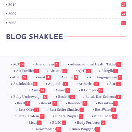
6
2010
25
0
2009
21
6
2008
16
7
BLOG SHAKLEE
ACE
Adenomysis
Advanced Joint Health Tablet
14
1
4
Air Purifier
Aircond
AJHT
Alergik
3
3
5
2
Alfalfa
Anak
Anemia
Anti Angiogenesis
59
4
5
2
Antioksidan
Appendix
Artheritis
Asas
21
1
3
2
Asma
Award
B Complex
14
5
92
Baby Underweight
Basic H
Batuk Dan Selsema
6
9
4
Berat
Bercuti
Berendoi
Bersukan
1
3
1
1
Best Offer
Best Seller Shaklee
BestWater
33
1
8
Beta Carotene
Bidara Ruqyah
Bina Badan
11
1
2
Bisul
BLNC
Body Perfector
1
1
3
Breastfeeding
Buah Pinggang
12
3