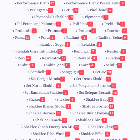
Performance Drink
Performance Drink Perasa Lime
82
8
Peringatan
Petua
Pholifenol
3
5
4
Phytocol-ST Shaklee
Pigmentasi
10
11
Pil Perancang Keluarga
Polifenol
Prebiotik
2
4
1
Probiotik
Promosi
Protein
Psoriasis
1
9
5
5
Puasa
Pulut
Radiant 4
Radikal Bebas
43
1
1
9
Rambut Gugur
Relaktasi
5
2
Rendah Glisemik Indeks
Renungan
Resdung
2
7
3
ResV
Resveratrol
Rewards
Riadah
6
12
4
2
Sahur
Sakit Sendi
Saraf
Selulit
1
13
4
2
Sembelit
Senggugut
Set 3M
11
2
20
Set Cergas Minda
Set Detox Shaklee
5
8
Set Kurus Shaklee
Set Penyusuan Susuibu
1
20
Set Ramadhan Shaklee
Set Selepas Bersalin
1
46
Shaker
Shaklee
Shaklee Baby
1
4
3
Shaklee Bisnes Global
Shaklee Borneo
3
54
Shaklee Borneo.
Shaklee Bukit Payong
30
11
Shaklee Canada
Shaklee China
1
1
Shaklee Cinch Energy Tea Mix
Shaklee Class
23
42
Shaklee Dish Wash
Shaklee Effect
1
4