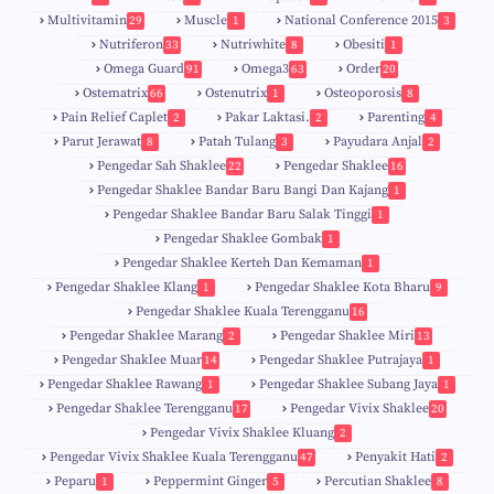
Multivitamin
Muscle
National Conference 2015
29
1
3
Nutriferon
Nutriwhite
Obesiti
33
8
1
Omega Guard
Omega3
Order
91
63
20
Ostematrix
Ostenutrix
Osteoporosis
66
1
8
Pain Relief Caplet
Pakar Laktasi.
Parenting
2
2
4
Parut Jerawat
Patah Tulang
Payudara Anjal
8
3
2
Pengedar Sah Shaklee
Pengedar Shaklee
22
16
9
5
Pengedar Shaklee Bandar Baru Bangi Dan Kajang
1
Pengedar Shaklee Bandar Baru Salak Tinggi
1
Pengedar Shaklee Gombak
1
Pengedar Shaklee Kerteh Dan Kemaman
1
Pengedar Shaklee Klang
Pengedar Shaklee Kota Bharu
1
9
Pengedar Shaklee Kuala Terengganu
16
4
Pengedar Shaklee Marang
Pengedar Shaklee Miri
2
13
1
Pengedar Shaklee Muar
Pengedar Shaklee Putrajaya
14
1
0
Pengedar Shaklee Rawang
Pengedar Shaklee Subang Jaya
1
1
Pengedar Shaklee Terengganu
Pengedar Vivix Shaklee
17
20
Pengedar Vivix Shaklee Kluang
2
Pengedar Vivix Shaklee Kuala Terengganu
Penyakit Hati
47
2
Peparu
Peppermint Ginger
Percutian Shaklee
1
5
8