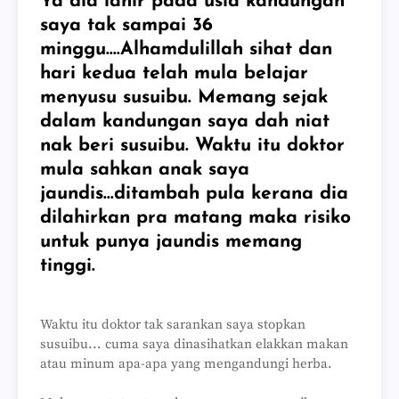
Ya dia lahir pada usia kandungan
saya tak sampai 36
minggu....Alhamdulillah sihat dan
hari kedua telah mula belajar
menyusu susuibu. Memang sejak
dalam kandungan saya dah niat
nak beri susuibu. Waktu itu doktor
mula sahkan anak saya
jaundis...ditambah pula kerana dia
dilahirkan pra matang maka risiko
untuk punya jaundis memang
tinggi.
Waktu itu doktor tak sarankan saya stopkan
susuibu... cuma saya dinasihatkan elakkan makan
atau minum apa-apa yang mengandungi herba.