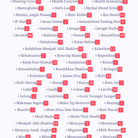
Healing Crisis
Health Concern
Health Screening
3
3
1
Hemoglobin
Herb-Lax
Herbal Blend Krim
1
25
2
Hernia; Angin Pasang
Hero Kiddo
Ibu Hamil
1
3
61
IF Diet
Imun Sistem
Intermittent Fasting Diet
1
1
4
Iron
Jantung
Jeragat
Jeragat Kudis
2
20
27
21
Jerawat
Kalsium
Kanser
Kecantikan
40
31
42
28
Keintiman
Kelas Online
7
1
Kelebihan Menjadi Ahli Shaklee
Keletihan
20
12
Kelumumur
Kencing Manis
Keputihan
2
10
5
Kerja Dari Rumah
Kesuburan
Ketuat
32
13
1
Ketumbuhan
Keunikkan Shaklee
Kolagen
1
94
20
Kolesterol
Kuasa Doa.
Kulit
29
1
84
Kulit Kering
Kurap
Kurus
Kutu Air
57
4
39
1
Label
Lasik
Lebam
Lecitin
3
1
2
38
Lelong
Leukimia
Look Younger Longer
1
1
16
Makanan Segera
Make Up Remover
Marang
4
1
1
Mastitis
Mata Silau Dan Rabun
Mati Pucuk
1
1
1
Meal Shake
Men's Vital Health
46
8
Menjadi Ahli Shaklee
Menopos
Menstrual
64
5
6
Menyusu Anak Angkat
Migraine
Milk Booster
6
7
26
Miri
Mitos
Monopause
Motivasi
9
2
2
70