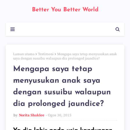
Better You Better World
Laman utama
Testimoni
Mengapa saya tetap menyusukan anak
saya dengan susuibu walaupun dia prolonged jaundice?
Mengapa saya tetap
menyusukan anak saya
dengan susuibu walaupun
dia prolonged jaundice?
by
Norita Shaklee
Ogos 30, 2015