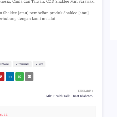
onesia, China dan Taiwan. COD Shaklee Miri Sarawak.
n Shaklee [atau] pembelian produk Shaklee [atau]
erhubung dengan kami melalui
timoni
VitaminC
Vivix
TERBARU
Miri Health Talk _ Beat Diabetes.
KLEE