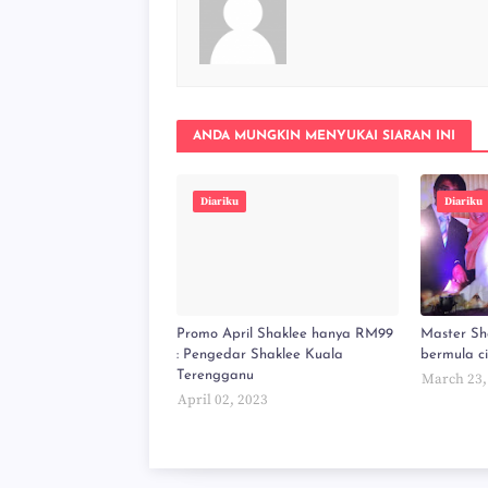
ANDA MUNGKIN MENYUKAI SIARAN INI
Diariku
Diariku
Promo April Shaklee hanya RM99
Master Sh
: Pengedar Shaklee Kuala
bermula c
Terengganu
March 23,
April 02, 2023