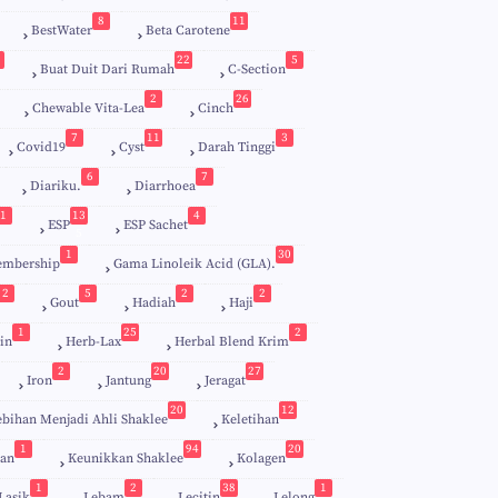
8
11
BestWater
Beta Carotene
22
5
Buat Duit Dari Rumah
C-Section
2
26
Chewable Vita-Lea
Cinch
7
11
3
Covid19
Cyst
Darah Tinggi
6
7
Diariku.
Diarrhoea
1
13
4
ESP
ESP Sachet
5
1
30
embership
Gama Linoleik Acid (GLA).
2
5
2
2
Gout
Hadiah
Haji
1
25
2
in
Herb-Lax
Herbal Blend Krim
2
20
27
Iron
Jantung
Jeragat
20
12
ebihan Menjadi Ahli Shaklee
Keletihan
1
94
20
an
Keunikkan Shaklee
Kolagen
1
2
38
1
Lasik
Lebam
Lecitin
Lelong