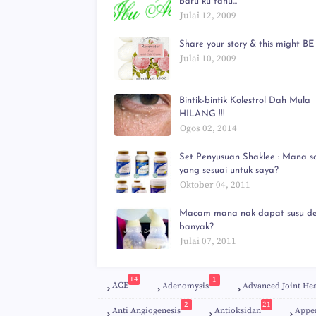
baru ku tahu...
Julai 12, 2009
Share your story & this might BE 
Julai 10, 2009
Bintik-bintik Kolestrol Dah Mula
HILANG !!!
Ogos 02, 2014
Set Penyusuan Shaklee : Mana s
yang sesuai untuk saya?
Oktober 04, 2011
Macam mana nak dapat susu d
banyak?
Julai 07, 2011
14
1
ACE
Adenomysis
Advanced Joint Hea
2
21
Anti Angiogenesis
Antioksidan
Appe