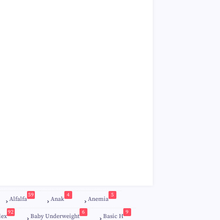
59
4
5
Alfalfa
Anak
Anemia
92
6
9
lex
Baby Underweight
Basic H