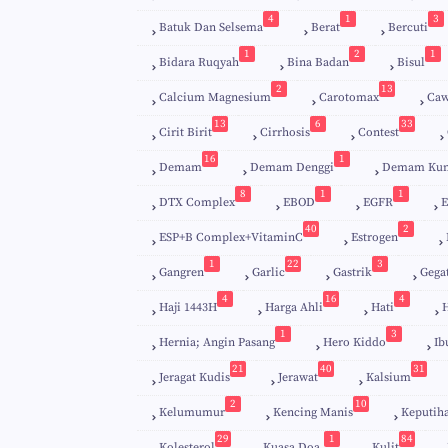
4
1
3
Batuk Dan Selsema
Berat
Bercuti
1
2
1
Bidara Ruqyah
Bina Badan
Bisul
2
13
Calcium Magnesium
Carotomax
Caw
13
6
33
Cirit Birit
Cirrhosis
Contest
16
1
Demam
Demam Denggi
Demam Kun
8
1
1
DTX Complex
EBOD
EGFR
E
40
2
ESP+B Complex+VitaminC
Estrogen
1
22
3
Gangren
Garlic
Gastrik
Gega
4
16
4
Haji 1443H
Harga Ahli
Hati
H
1
3
Hernia; Angin Pasang
Hero Kiddo
Ib
21
40
31
Jeragat Kudis
Jerawat
Kalsium
2
10
Kelumumur
Kencing Manis
Keputih
29
1
84
Kolesterol
Kuasa Doa.
Kulit