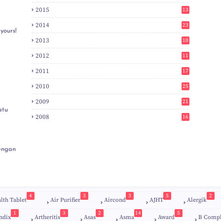
3
2015
13
7
2014
23
yours!
2
2013
10
0
2012
11
3
2011
17
6
2010
25
0
2009
21
6
atu
2008
16
7
engan
4
3
3
5
2
lth Tablet
Air Purifier
Aircond
AJHT
Alergik
1
3
2
14
5
ndix
Artheritis
Asas
Asma
Award
B Comp