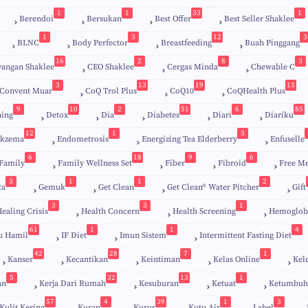
1
1
33
1
Berendoi
Bersukan
Best Offer
Best Seller Shaklee
1
3
12
3
BLNC
Body Perfector
Breastfeeding
Buah Pinggang
9
16
2
8
3
angan Shaklee
CEO Shaklee
Cergas Minda
Chewable C
3
13
19
15
Convent Muar
CoQ Trol Plus
CoQ10
CoQHealth Plus
9
10
2
51
6
85
ing
Detox
Dia
Diabetes
Diari
Diariku
9
12
1
3
kzema
Endometrosis
Energizing Tea Elderberry
Enfuselle
6
18
9
6
Family
Family Wellness Set
Fiber
Fibroid
Free M
3
1
1
2
ta
Gemuk
Get Clean
Get Clean® Water Pitcher
Gift
3
3
1
ealing Crisis
Health Concern
Health Screening
Hemoglob
61
1
1
4
u Hamil
IF Diet
Imun Sistem
Intermittent Fasting Diet
42
28
7
1
Kanser
Kecantikan
Keintiman
Kelas Online
Kel
5
32
13
1
an
Kerja Dari Rumah
Kesuburan
Ketuat
Ketumbuh
57
4
39
1
3
Kulit Kering
Kurap
Kurus
Kutu Air
Label