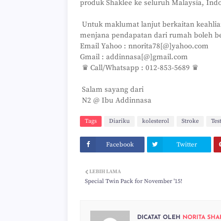
produk Shaklee ke seluruh Malaysia, Ind
Untuk maklumat lanjut berkaitan keahlia
menjana pendapatan dari rumah boleh b
Email Yahoo : nnorita78[@]yahoo.com
Gmail : addinnasa[@]gmail.com
♛ Call/Whatsapp : 012-853-5689 ♛
Salam sayang dari
N2 @ Ibu Addinnasa
Tags
Diariku
kolesterol
Stroke
Tes
Facebook
Twitter
LEBIH LAMA
Special Twin Pack for November '15!
DICATAT OLEH
NORITA SHA