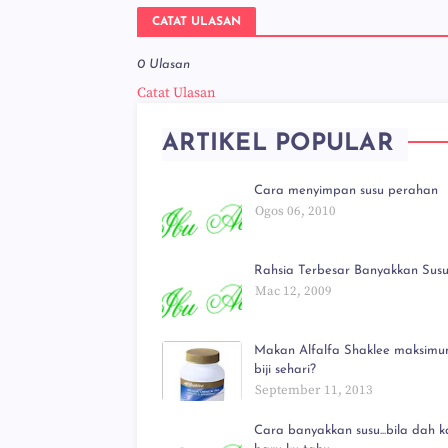
CATAT ULASAN
0 Ulasan
Catat Ulasan
ARTIKEL POPULAR
Cara menyimpan susu perahan
Ogos 06, 2010
Rahsia Terbesar Banyakkan Susu!
Mac 12, 2009
Makan Alfalfa Shaklee maksimu
biji sehari?
September 11, 2013
Cara banyakkan susu...bila dah ka