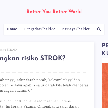
Better You Better World
Home
Pengedar Shaklee
Kerjaya Shaklee
P
isiko STROK?
K
angkan risiko STROK?
h tinggi, salur darah pecah, kolestrol tinggi dan
boleh berlaku apabila salur darah kita telah mengeras
kurangan vitamin C?
lu buat...pasti beliau akan tekankan betapa
ita. Ini kerana Vitamin C membantu salur darah