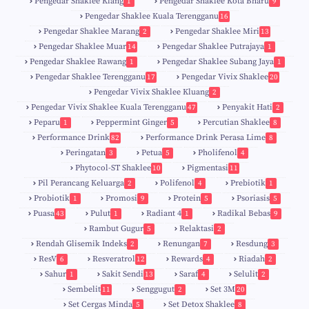
Pengedar Shaklee Klang
Pengedar Shaklee Kota Bharu
1
9
Pengedar Shaklee Kuala Terengganu
16
4
Pengedar Shaklee Marang
Pengedar Shaklee Miri
2
13
1
Pengedar Shaklee Muar
Pengedar Shaklee Putrajaya
14
1
0
Pengedar Shaklee Rawang
Pengedar Shaklee Subang Jaya
1
1
Pengedar Shaklee Terengganu
Pengedar Vivix Shaklee
17
20
Pengedar Vivix Shaklee Kluang
2
Pengedar Vivix Shaklee Kuala Terengganu
Penyakit Hati
47
2
Peparu
Peppermint Ginger
Percutian Shaklee
1
5
8
Performance Drink
Performance Drink Perasa Lime
82
8
Peringatan
Petua
Pholifenol
3
5
4
Phytocol-ST Shaklee
Pigmentasi
10
11
Pil Perancang Keluarga
Polifenol
Prebiotik
2
4
1
Probiotik
Promosi
Protein
Psoriasis
1
9
5
5
Puasa
Pulut
Radiant 4
Radikal Bebas
43
1
1
9
Rambut Gugur
Relaktasi
5
2
Rendah Glisemik Indeks
Renungan
Resdung
2
7
3
ResV
Resveratrol
Rewards
Riadah
6
12
4
2
Sahur
Sakit Sendi
Saraf
Selulit
1
13
4
2
Sembelit
Senggugut
Set 3M
11
2
20
Set Cergas Minda
Set Detox Shaklee
5
8