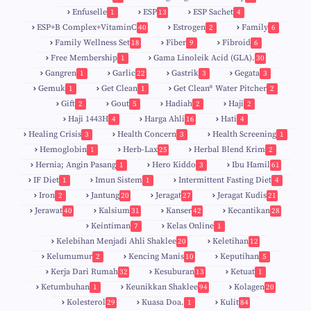
Enfuselle
ESP
ESP Sachet
1
13
4
5
ESP+B Complex+VitaminC
Estrogen
Family
40
2
6
Family Wellness Set
Fiber
Fibroid
18
9
6
Free Membership
Gama Linoleik Acid (GLA).
1
30
Gangren
Garlic
Gastrik
Gegata
1
22
3
3
Gemuk
Get Clean
Get Clean® Water Pitcher
1
1
2
Gift
Gout
Hadiah
Haji
2
5
2
2
Haji 1443H
Harga Ahli
Hati
4
16
4
Healing Crisis
Health Concern
Health Screening
3
3
1
Hemoglobin
Herb-Lax
Herbal Blend Krim
1
25
2
Hernia; Angin Pasang
Hero Kiddo
Ibu Hamil
1
3
61
IF Diet
Imun Sistem
Intermittent Fasting Diet
1
1
4
Iron
Jantung
Jeragat
Jeragat Kudis
2
20
27
21
Jerawat
Kalsium
Kanser
Kecantikan
40
31
42
28
Keintiman
Kelas Online
7
1
Kelebihan Menjadi Ahli Shaklee
Keletihan
20
12
Kelumumur
Kencing Manis
Keputihan
2
10
5
Kerja Dari Rumah
Kesuburan
Ketuat
32
13
1
Ketumbuhan
Keunikkan Shaklee
Kolagen
1
94
20
Kolesterol
Kuasa Doa.
Kulit
29
1
84