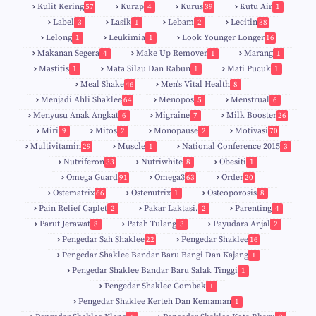
Kulit Kering
Kurap
Kurus
Kutu Air
57
4
39
1
Label
Lasik
Lebam
Lecitin
3
1
2
38
Lelong
Leukimia
Look Younger Longer
1
1
16
Makanan Segera
Make Up Remover
Marang
4
1
1
Mastitis
Mata Silau Dan Rabun
Mati Pucuk
1
1
1
Meal Shake
Men's Vital Health
46
8
Menjadi Ahli Shaklee
Menopos
Menstrual
64
5
6
Menyusu Anak Angkat
Migraine
Milk Booster
6
7
26
Miri
Mitos
Monopause
Motivasi
9
2
2
70
Multivitamin
Muscle
National Conference 2015
29
1
3
Nutriferon
Nutriwhite
Obesiti
33
8
1
Omega Guard
Omega3
Order
91
63
20
Ostematrix
Ostenutrix
Osteoporosis
66
1
8
Pain Relief Caplet
Pakar Laktasi.
Parenting
2
2
4
Parut Jerawat
Patah Tulang
Payudara Anjal
8
3
2
Pengedar Sah Shaklee
Pengedar Shaklee
22
16
9
5
Pengedar Shaklee Bandar Baru Bangi Dan Kajang
1
Pengedar Shaklee Bandar Baru Salak Tinggi
1
Pengedar Shaklee Gombak
1
Pengedar Shaklee Kerteh Dan Kemaman
1