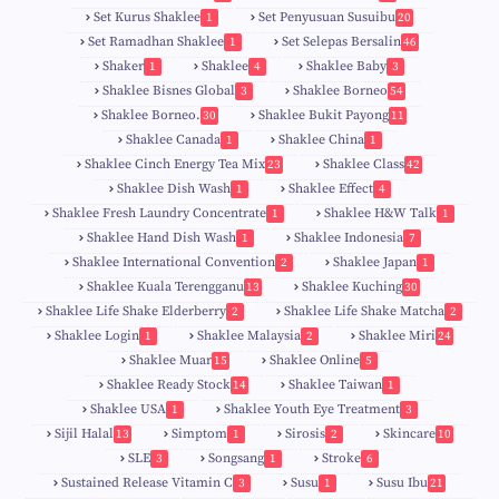
Set Kurus Shaklee
Set Penyusuan Susuibu
1
20
Set Ramadhan Shaklee
Set Selepas Bersalin
1
46
Shaker
Shaklee
Shaklee Baby
1
4
3
Shaklee Bisnes Global
Shaklee Borneo
3
54
Shaklee Borneo.
Shaklee Bukit Payong
30
11
Shaklee Canada
Shaklee China
1
1
Shaklee Cinch Energy Tea Mix
Shaklee Class
23
42
Shaklee Dish Wash
Shaklee Effect
1
4
Shaklee Fresh Laundry Concentrate
Shaklee H&W Talk
1
1
Shaklee Hand Dish Wash
Shaklee Indonesia
1
7
Shaklee International Convention
Shaklee Japan
2
1
Shaklee Kuala Terengganu
Shaklee Kuching
13
30
6
Shaklee Life Shake Elderberry
Shaklee Life Shake Matcha
2
2
Shaklee Login
Shaklee Malaysia
Shaklee Miri
1
2
24
9
Shaklee Muar
Shaklee Online
15
5
8
Shaklee Ready Stock
Shaklee Taiwan
14
1
Shaklee USA
Shaklee Youth Eye Treatment
1
3
Sijil Halal
Simptom
Sirosis
Skincare
13
1
2
10
SLE
Songsang
Stroke
3
1
6
Sustained Release Vitamin C
Susu
Susu Ibu
3
1
21