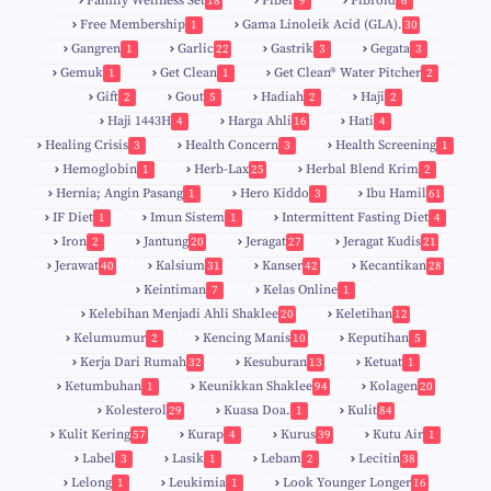
Family Wellness Set
Fiber
Fibroid
18
9
6
Free Membership
Gama Linoleik Acid (GLA).
1
30
Gangren
Garlic
Gastrik
Gegata
1
22
3
3
Gemuk
Get Clean
Get Clean® Water Pitcher
1
1
2
Gift
Gout
Hadiah
Haji
2
5
2
2
Haji 1443H
Harga Ahli
Hati
4
16
4
Healing Crisis
Health Concern
Health Screening
3
3
1
Hemoglobin
Herb-Lax
Herbal Blend Krim
1
25
2
Hernia; Angin Pasang
Hero Kiddo
Ibu Hamil
1
3
61
IF Diet
Imun Sistem
Intermittent Fasting Diet
1
1
4
Iron
Jantung
Jeragat
Jeragat Kudis
2
20
27
21
Jerawat
Kalsium
Kanser
Kecantikan
40
31
42
28
Keintiman
Kelas Online
7
1
Kelebihan Menjadi Ahli Shaklee
Keletihan
20
12
Kelumumur
Kencing Manis
Keputihan
2
10
5
Kerja Dari Rumah
Kesuburan
Ketuat
32
13
1
Ketumbuhan
Keunikkan Shaklee
Kolagen
1
94
20
Kolesterol
Kuasa Doa.
Kulit
29
1
84
Kulit Kering
Kurap
Kurus
Kutu Air
57
4
39
1
Label
Lasik
Lebam
Lecitin
3
1
2
38
Lelong
Leukimia
Look Younger Longer
1
1
16