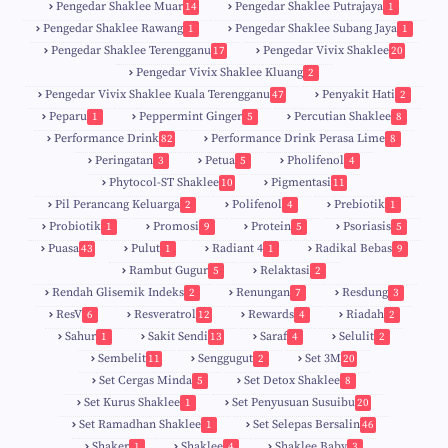
1
Pengedar Shaklee Muar
Pengedar Shaklee Putrajaya
14
1
0
Pengedar Shaklee Rawang
Pengedar Shaklee Subang Jaya
1
1
Pengedar Shaklee Terengganu
Pengedar Vivix Shaklee
17
20
Pengedar Vivix Shaklee Kluang
2
Pengedar Vivix Shaklee Kuala Terengganu
Penyakit Hati
47
2
Peparu
Peppermint Ginger
Percutian Shaklee
1
5
8
Performance Drink
Performance Drink Perasa Lime
82
8
Peringatan
Petua
Pholifenol
3
5
4
Phytocol-ST Shaklee
Pigmentasi
10
11
Pil Perancang Keluarga
Polifenol
Prebiotik
2
4
1
Probiotik
Promosi
Protein
Psoriasis
1
9
5
5
Puasa
Pulut
Radiant 4
Radikal Bebas
43
1
1
9
Rambut Gugur
Relaktasi
5
2
Rendah Glisemik Indeks
Renungan
Resdung
2
7
3
ResV
Resveratrol
Rewards
Riadah
6
12
4
2
Sahur
Sakit Sendi
Saraf
Selulit
1
13
4
2
Sembelit
Senggugut
Set 3M
11
2
20
Set Cergas Minda
Set Detox Shaklee
5
8
Set Kurus Shaklee
Set Penyusuan Susuibu
1
20
Set Ramadhan Shaklee
Set Selepas Bersalin
1
46
Shaker
Shaklee
Shaklee Baby
1
4
3