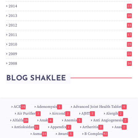
7
2014
23
2
2013
10
0
2012
11
3
2011
17
6
2010
25
0
2009
21
6
2008
16
7
BLOG SHAKLEE
ACE
Adenomysis
Advanced Joint Health Tablet
14
1
4
Air Purifier
Aircond
AJHT
Alergik
3
3
5
2
Alfalfa
Anak
Anemia
Anti Angiogenesis
59
4
5
2
Antioksidan
Appendix
Artheritis
Asas
21
1
3
2
Asma
Award
B Complex
14
5
92