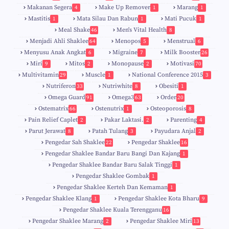
Makanan Segera
Make Up Remover
Marang
4
1
1
Mastitis
Mata Silau Dan Rabun
Mati Pucuk
1
1
1
Meal Shake
Men's Vital Health
46
8
Menjadi Ahli Shaklee
Menopos
Menstrual
64
5
6
Menyusu Anak Angkat
Migraine
Milk Booster
6
7
26
Miri
Mitos
Monopause
Motivasi
9
2
2
70
Multivitamin
Muscle
National Conference 2015
29
1
3
Nutriferon
Nutriwhite
Obesiti
33
8
1
Omega Guard
Omega3
Order
91
63
20
Ostematrix
Ostenutrix
Osteoporosis
66
1
8
Pain Relief Caplet
Pakar Laktasi.
Parenting
2
2
4
Parut Jerawat
Patah Tulang
Payudara Anjal
8
3
2
Pengedar Sah Shaklee
Pengedar Shaklee
22
16
9
5
Pengedar Shaklee Bandar Baru Bangi Dan Kajang
1
Pengedar Shaklee Bandar Baru Salak Tinggi
1
Pengedar Shaklee Gombak
1
Pengedar Shaklee Kerteh Dan Kemaman
1
Pengedar Shaklee Klang
Pengedar Shaklee Kota Bharu
1
9
Pengedar Shaklee Kuala Terengganu
16
4
Pengedar Shaklee Marang
Pengedar Shaklee Miri
2
13