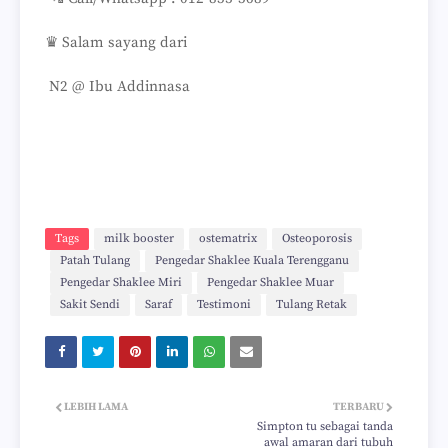
♛ Salam sayang dari
N2 @ Ibu Addinnasa
Tags
milk booster
ostematrix
Osteoporosis
Patah Tulang
Pengedar Shaklee Kuala Terengganu
Pengedar Shaklee Miri
Pengedar Shaklee Muar
Sakit Sendi
Saraf
Testimoni
Tulang Retak
LEBIH LAMA
TERBARU
Simpton tu sebagai tanda
awal amaran dari tubuh