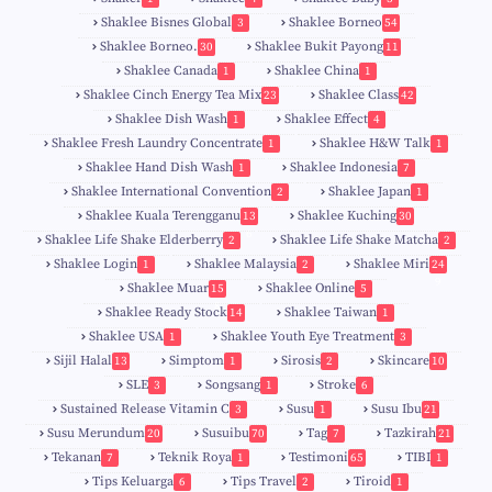
Shaklee Bisnes Global
Shaklee Borneo
3
54
Shaklee Borneo.
Shaklee Bukit Payong
30
11
Shaklee Canada
Shaklee China
1
1
Shaklee Cinch Energy Tea Mix
Shaklee Class
23
42
Shaklee Dish Wash
Shaklee Effect
1
4
Shaklee Fresh Laundry Concentrate
Shaklee H&W Talk
1
1
Shaklee Hand Dish Wash
Shaklee Indonesia
1
7
Shaklee International Convention
Shaklee Japan
2
1
Shaklee Kuala Terengganu
Shaklee Kuching
13
30
6
Shaklee Life Shake Elderberry
Shaklee Life Shake Matcha
2
2
Shaklee Login
Shaklee Malaysia
Shaklee Miri
1
2
24
9
Shaklee Muar
Shaklee Online
15
5
8
Shaklee Ready Stock
Shaklee Taiwan
14
1
Shaklee USA
Shaklee Youth Eye Treatment
1
3
Sijil Halal
Simptom
Sirosis
Skincare
13
1
2
10
SLE
Songsang
Stroke
3
1
6
Sustained Release Vitamin C
Susu
Susu Ibu
3
1
21
0
Susu Merundum
Susuibu
Tag
Tazkirah
20
70
7
21
1
7
Tekanan
Teknik Roya
Testimoni
TIBI
7
1
65
1
5
Tips Keluarga
Tips Travel
Tiroid
6
2
1