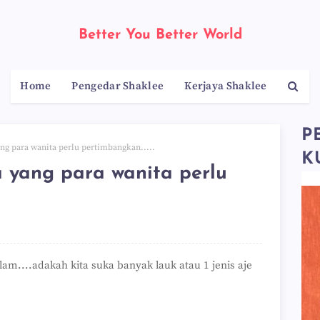
Better You Better World
Home
Pengedar Shaklee
Kerjaya Shaklee
P
ng para wanita perlu pertimbangkan.....
K
 yang para wanita perlu
am....adakah kita suka banyak lauk atau 1 jenis aje