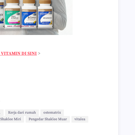
VITAMIN DI SINI
>
a
.
Kerja dari rumah
ostematrix
 Shaklee Miri
Pengedar Shaklee Muar
vitalea