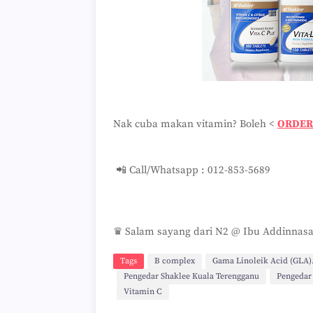
Nak cuba makan vitamin? Boleh <
ORDER 
📲 Call/Whatsapp : 012-853-5689
♛ Salam sayang dari N2 @ Ibu Addinnas
Tags
B complex
Gama Linoleik Acid (GLA)
Pengedar Shaklee Kuala Terengganu
Pengedar
Vitamin C