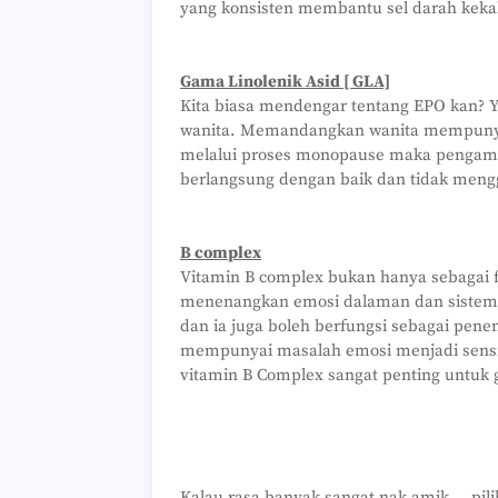
yang konsisten membantu sel darah kekal
Gama Linolenik Asid [ GLA]
Kita biasa mendengar tentang EPO kan?
wanita. Memandangkan wanita mempunyai
melalui proses monopause maka pengamb
berlangsung dengan baik dan tidak meng
B complex
Vitamin B complex bukan hanya sebagai f
menenangkan emosi dalaman dan sistem tu
dan ia juga boleh berfungsi sebagai pen
mempunyai masalah emosi menjadi sensit
vitamin B Complex sangat penting untuk g
Kalau rasa banyak sangat nak amik....pili