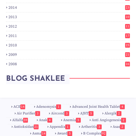
7
2014
23
2
2013
10
0
2012
11
3
2011
17
6
2010
25
0
2009
21
6
2008
16
7
BLOG SHAKLEE
ACE
Adenomysis
Advanced Joint Health Tablet
14
1
4
Air Purifier
Aircond
AJHT
Alergik
3
3
5
2
Alfalfa
Anak
Anemia
Anti Angiogenesis
59
4
5
2
Antioksidan
Appendix
Artheritis
Asas
21
1
3
2
Asma
Award
B Complex
14
5
92