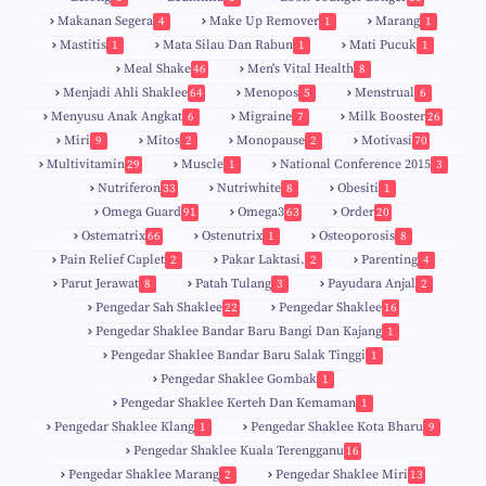
Makanan Segera
Make Up Remover
Marang
4
1
1
Mastitis
Mata Silau Dan Rabun
Mati Pucuk
1
1
1
Meal Shake
Men's Vital Health
46
8
Menjadi Ahli Shaklee
Menopos
Menstrual
64
5
6
Menyusu Anak Angkat
Migraine
Milk Booster
6
7
26
Miri
Mitos
Monopause
Motivasi
9
2
2
70
Multivitamin
Muscle
National Conference 2015
29
1
3
Nutriferon
Nutriwhite
Obesiti
33
8
1
Omega Guard
Omega3
Order
91
63
20
Ostematrix
Ostenutrix
Osteoporosis
66
1
8
Pain Relief Caplet
Pakar Laktasi.
Parenting
2
2
4
Parut Jerawat
Patah Tulang
Payudara Anjal
8
3
2
Pengedar Sah Shaklee
Pengedar Shaklee
22
16
9
5
Pengedar Shaklee Bandar Baru Bangi Dan Kajang
1
Pengedar Shaklee Bandar Baru Salak Tinggi
1
Pengedar Shaklee Gombak
1
Pengedar Shaklee Kerteh Dan Kemaman
1
Pengedar Shaklee Klang
Pengedar Shaklee Kota Bharu
1
9
Pengedar Shaklee Kuala Terengganu
16
4
Pengedar Shaklee Marang
Pengedar Shaklee Miri
2
13