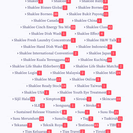
Shaker
Shaklee
Shaklee Baby
1
4
3
Shaklee Bisnes Global
Shaklee Borneo
3
54
Shaklee Borneo.
Shaklee Bukit Payong
30
11
Shaklee Canada
Shaklee China
1
1
Shaklee Cinch Energy Tea Mix
Shaklee Class
23
42
Shaklee Dish Wash
Shaklee Effect
1
4
Shaklee Fresh Laundry Concentrate
Shaklee H&W Talk
1
1
Shaklee Hand Dish Wash
Shaklee Indonesia
1
7
Shaklee International Convention
Shaklee Japan
2
1
Shaklee Kuala Terengganu
Shaklee Kuching
13
30
6
Shaklee Life Shake Elderberry
Shaklee Life Shake Matcha
2
2
Shaklee Login
Shaklee Malaysia
Shaklee Miri
1
2
24
9
Shaklee Muar
Shaklee Online
15
5
8
Shaklee Ready Stock
Shaklee Taiwan
14
1
Shaklee USA
Shaklee Youth Eye Treatment
1
3
Sijil Halal
Simptom
Sirosis
Skincare
13
1
2
10
SLE
Songsang
Stroke
3
1
6
Sustained Release Vitamin C
Susu
Susu Ibu
3
1
21
0
Susu Merundum
Susuibu
Tag
Tazkirah
20
70
7
21
1
7
Tekanan
Teknik Roya
Testimoni
TIBI
7
1
65
1
5
Tips Keluarga
Tips Travel
Tiroid
6
2
1