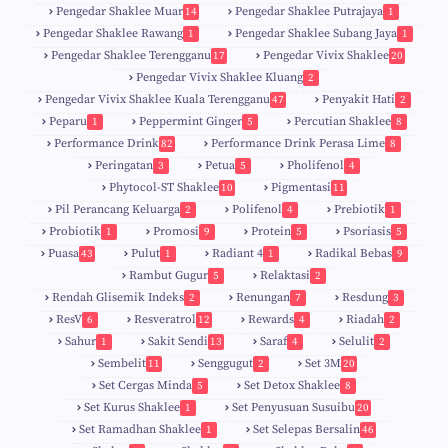
1
Pengedar Shaklee Muar
Pengedar Shaklee Putrajaya
14
1
0
Pengedar Shaklee Rawang
Pengedar Shaklee Subang Jaya
1
1
Pengedar Shaklee Terengganu
Pengedar Vivix Shaklee
17
20
Pengedar Vivix Shaklee Kluang
2
Pengedar Vivix Shaklee Kuala Terengganu
Penyakit Hati
47
2
Peparu
Peppermint Ginger
Percutian Shaklee
1
5
8
Performance Drink
Performance Drink Perasa Lime
82
8
Peringatan
Petua
Pholifenol
3
5
4
Phytocol-ST Shaklee
Pigmentasi
10
11
Pil Perancang Keluarga
Polifenol
Prebiotik
2
4
1
Probiotik
Promosi
Protein
Psoriasis
1
9
5
5
Puasa
Pulut
Radiant 4
Radikal Bebas
43
1
1
9
Rambut Gugur
Relaktasi
5
2
Rendah Glisemik Indeks
Renungan
Resdung
2
7
3
ResV
Resveratrol
Rewards
Riadah
6
12
4
2
Sahur
Sakit Sendi
Saraf
Selulit
1
13
4
2
Sembelit
Senggugut
Set 3M
11
2
20
Set Cergas Minda
Set Detox Shaklee
5
8
Set Kurus Shaklee
Set Penyusuan Susuibu
1
20
Set Ramadhan Shaklee
Set Selepas Bersalin
1
46