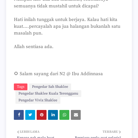
semuanya tidak mustahil untuk dicapai?
Hati inilah tunggak untuk berjaya. Kalau hati kita
kuat….percayalah apa jua halangan bukanlah satu
masalah pun.
Allah sentiasa ada.
🌻 Salam sayang dari N2 @ Ibu Addinnasa
Tags
Pengedar Sah Shaklee
Pengedar Shaklee Kuala Terengganu
Pengedar Vivix Shaklee
LEBIH LAMA
TERBARU
Kenapa nak malu buat
Berniaga perlu ayat pelaris?