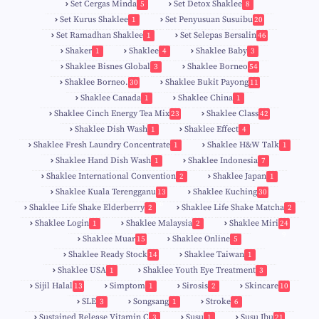
Set Cergas Minda
Set Detox Shaklee
5
8
Set Kurus Shaklee
Set Penyusuan Susuibu
1
20
Set Ramadhan Shaklee
Set Selepas Bersalin
1
46
Shaker
Shaklee
Shaklee Baby
1
4
3
Shaklee Bisnes Global
Shaklee Borneo
3
54
Shaklee Borneo.
Shaklee Bukit Payong
30
11
Shaklee Canada
Shaklee China
1
1
Shaklee Cinch Energy Tea Mix
Shaklee Class
23
42
Shaklee Dish Wash
Shaklee Effect
1
4
Shaklee Fresh Laundry Concentrate
Shaklee H&W Talk
1
1
Shaklee Hand Dish Wash
Shaklee Indonesia
1
7
Shaklee International Convention
Shaklee Japan
2
1
Shaklee Kuala Terengganu
Shaklee Kuching
13
30
6
Shaklee Life Shake Elderberry
Shaklee Life Shake Matcha
2
2
Shaklee Login
Shaklee Malaysia
Shaklee Miri
1
2
24
9
Shaklee Muar
Shaklee Online
15
5
8
Shaklee Ready Stock
Shaklee Taiwan
14
1
Shaklee USA
Shaklee Youth Eye Treatment
1
3
Sijil Halal
Simptom
Sirosis
Skincare
13
1
2
10
SLE
Songsang
Stroke
3
1
6
Sustained Release Vitamin C
Susu
Susu Ibu
3
1
21