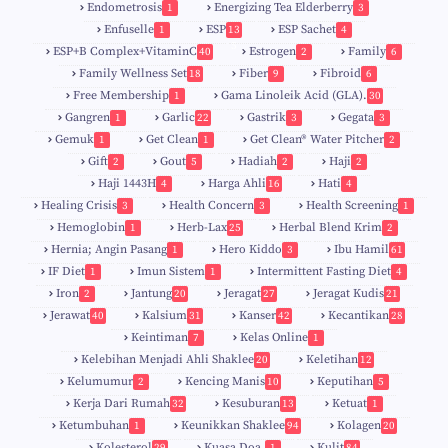
Endometrosis
Energizing Tea Elderberry
1
3
Enfuselle
ESP
ESP Sachet
1
13
4
5
ESP+B Complex+VitaminC
Estrogen
Family
40
2
6
Family Wellness Set
Fiber
Fibroid
18
9
6
Free Membership
Gama Linoleik Acid (GLA).
1
30
Gangren
Garlic
Gastrik
Gegata
1
22
3
3
Gemuk
Get Clean
Get Clean® Water Pitcher
1
1
2
Gift
Gout
Hadiah
Haji
2
5
2
2
Haji 1443H
Harga Ahli
Hati
4
16
4
Healing Crisis
Health Concern
Health Screening
3
3
1
Hemoglobin
Herb-Lax
Herbal Blend Krim
1
25
2
Hernia; Angin Pasang
Hero Kiddo
Ibu Hamil
1
3
61
IF Diet
Imun Sistem
Intermittent Fasting Diet
1
1
4
Iron
Jantung
Jeragat
Jeragat Kudis
2
20
27
21
Jerawat
Kalsium
Kanser
Kecantikan
40
31
42
28
Keintiman
Kelas Online
7
1
Kelebihan Menjadi Ahli Shaklee
Keletihan
20
12
Kelumumur
Kencing Manis
Keputihan
2
10
5
Kerja Dari Rumah
Kesuburan
Ketuat
32
13
1
Ketumbuhan
Keunikkan Shaklee
Kolagen
1
94
20
Kolesterol
Kuasa Doa.
Kulit
29
1
84