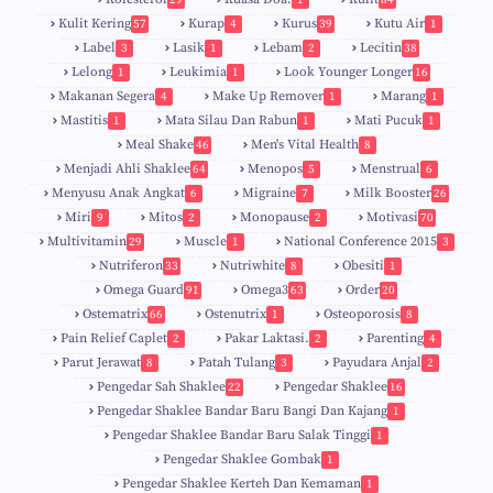
Kulit Kering
Kurap
Kurus
Kutu Air
57
4
39
1
Label
Lasik
Lebam
Lecitin
3
1
2
38
Lelong
Leukimia
Look Younger Longer
1
1
16
Makanan Segera
Make Up Remover
Marang
4
1
1
Mastitis
Mata Silau Dan Rabun
Mati Pucuk
1
1
1
Meal Shake
Men's Vital Health
46
8
Menjadi Ahli Shaklee
Menopos
Menstrual
64
5
6
Menyusu Anak Angkat
Migraine
Milk Booster
6
7
26
Miri
Mitos
Monopause
Motivasi
9
2
2
70
Multivitamin
Muscle
National Conference 2015
29
1
3
Nutriferon
Nutriwhite
Obesiti
33
8
1
Omega Guard
Omega3
Order
91
63
20
Ostematrix
Ostenutrix
Osteoporosis
66
1
8
Pain Relief Caplet
Pakar Laktasi.
Parenting
2
2
4
Parut Jerawat
Patah Tulang
Payudara Anjal
8
3
2
Pengedar Sah Shaklee
Pengedar Shaklee
22
16
9
5
Pengedar Shaklee Bandar Baru Bangi Dan Kajang
1
Pengedar Shaklee Bandar Baru Salak Tinggi
1
Pengedar Shaklee Gombak
1
Pengedar Shaklee Kerteh Dan Kemaman
1