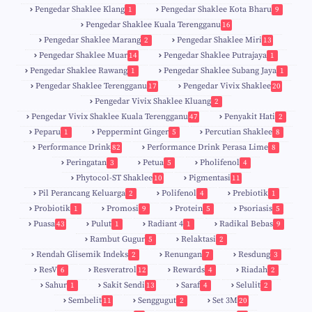
Pengedar Shaklee Klang
Pengedar Shaklee Kota Bharu
1
9
Pengedar Shaklee Kuala Terengganu
16
4
Pengedar Shaklee Marang
Pengedar Shaklee Miri
2
13
1
Pengedar Shaklee Muar
Pengedar Shaklee Putrajaya
14
1
0
Pengedar Shaklee Rawang
Pengedar Shaklee Subang Jaya
1
1
Pengedar Shaklee Terengganu
Pengedar Vivix Shaklee
17
20
Pengedar Vivix Shaklee Kluang
2
Pengedar Vivix Shaklee Kuala Terengganu
Penyakit Hati
47
2
Peparu
Peppermint Ginger
Percutian Shaklee
1
5
8
Performance Drink
Performance Drink Perasa Lime
82
8
Peringatan
Petua
Pholifenol
3
5
4
Phytocol-ST Shaklee
Pigmentasi
10
11
Pil Perancang Keluarga
Polifenol
Prebiotik
2
4
1
Probiotik
Promosi
Protein
Psoriasis
1
9
5
5
Puasa
Pulut
Radiant 4
Radikal Bebas
43
1
1
9
Rambut Gugur
Relaktasi
5
2
Rendah Glisemik Indeks
Renungan
Resdung
2
7
3
ResV
Resveratrol
Rewards
Riadah
6
12
4
2
Sahur
Sakit Sendi
Saraf
Selulit
1
13
4
2
Sembelit
Senggugut
Set 3M
11
2
20