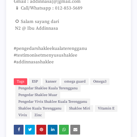
Gmail : addinnasa[@]gmail.com
📱 Call/Whatsapp : 012-853-5689
🌻 Salam sayang dari
N2 @ Ibu Addinnasa
#pengedarshakleekualaterengganu
#testimonisetmenyusushaklee
#addinnasashaklee
Tags
ESP
kanser
omega guard
Omega3
Pengedar Shaklee Kuala Terengganu
Pengedar Shaklee Muar
Pengedar Vivix Shaklee Kuala Terengganu
Shaklee Kuala Terengganu
Shaklee Miri
Vitamin E
Vivix
Zinc