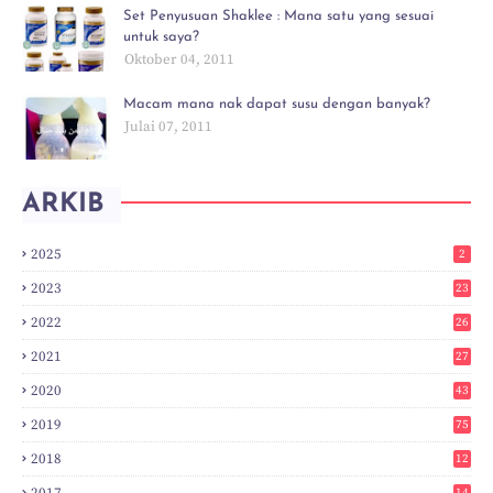
Set Penyusuan Shaklee : Mana satu yang sesuai
untuk saya?
Oktober 04, 2011
Macam mana nak dapat susu dengan banyak?
Julai 07, 2011
ARKIB
2025
2
2023
23
2022
26
2021
27
2020
43
2019
75
2018
12
8
2017
14