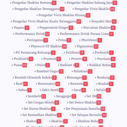
0
Pengedar Shaklee Rawang
Pengedar Shaklee Subang Jaya
1
1
Pengedar Shaklee Terengganu
Pengedar Vivix Shaklee
17
20
Pengedar Vivix Shaklee Kluang
2
Pengedar Vivix Shaklee Kuala Terengganu
Penyakit Hati
47
2
Peparu
Peppermint Ginger
Percutian Shaklee
1
5
8
Performance Drink
Performance Drink Perasa Lime
82
8
Peringatan
Petua
Pholifenol
3
5
4
Phytocol-ST Shaklee
Pigmentasi
10
11
Pil Perancang Keluarga
Polifenol
Prebiotik
2
4
1
Probiotik
Promosi
Protein
Psoriasis
1
9
5
5
Puasa
Pulut
Radiant 4
Radikal Bebas
43
1
1
9
Rambut Gugur
Relaktasi
5
2
Rendah Glisemik Indeks
Renungan
Resdung
2
7
3
ResV
Resveratrol
Rewards
Riadah
6
12
4
2
Sahur
Sakit Sendi
Saraf
Selulit
1
13
4
2
Sembelit
Senggugut
Set 3M
11
2
20
Set Cergas Minda
Set Detox Shaklee
5
8
Set Kurus Shaklee
Set Penyusuan Susuibu
1
20
Set Ramadhan Shaklee
Set Selepas Bersalin
1
46
Shaker
Shaklee
Shaklee Baby
1
4
3