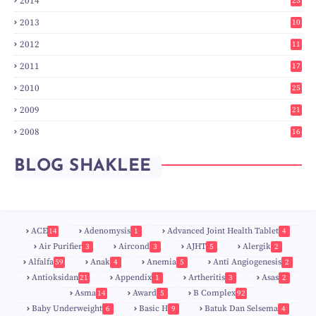
2014
23
2
2013
10
0
2012
11
3
2011
17
6
2010
25
0
2009
21
6
2008
16
7
BLOG SHAKLEE
ACE
Adenomysis
Advanced Joint Health Tablet
14
1
4
Air Purifier
Aircond
AJHT
Alergik
3
3
5
2
Alfalfa
Anak
Anemia
Anti Angiogenesis
59
4
5
2
Antioksidan
Appendix
Artheritis
Asas
21
1
3
2
Asma
Award
B Complex
14
5
92
Baby Underweight
Basic H
Batuk Dan Selsema
6
9
4