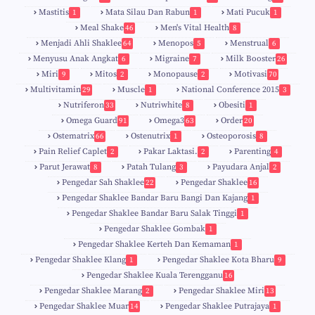
Mastitis
Mata Silau Dan Rabun
Mati Pucuk
1
1
1
Meal Shake
Men's Vital Health
46
8
Menjadi Ahli Shaklee
Menopos
Menstrual
64
5
6
Menyusu Anak Angkat
Migraine
Milk Booster
6
7
26
Miri
Mitos
Monopause
Motivasi
9
2
2
70
Multivitamin
Muscle
National Conference 2015
29
1
3
Nutriferon
Nutriwhite
Obesiti
33
8
1
Omega Guard
Omega3
Order
91
63
20
Ostematrix
Ostenutrix
Osteoporosis
66
1
8
Pain Relief Caplet
Pakar Laktasi.
Parenting
2
2
4
Parut Jerawat
Patah Tulang
Payudara Anjal
8
3
2
Pengedar Sah Shaklee
Pengedar Shaklee
22
16
9
5
Pengedar Shaklee Bandar Baru Bangi Dan Kajang
1
Pengedar Shaklee Bandar Baru Salak Tinggi
1
Pengedar Shaklee Gombak
1
Pengedar Shaklee Kerteh Dan Kemaman
1
Pengedar Shaklee Klang
Pengedar Shaklee Kota Bharu
1
9
Pengedar Shaklee Kuala Terengganu
16
4
Pengedar Shaklee Marang
Pengedar Shaklee Miri
2
13
1
Pengedar Shaklee Muar
Pengedar Shaklee Putrajaya
14
1