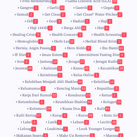
Free Membership
Gama Linoleik Acid (GLA).
1
30
Gangren
Garlic
Gastrik
Gegata
1
22
3
3
Gemuk
Get Clean
Get Clean® Water Pitcher
1
1
2
Gift
Gout
Hadiah
Haji
2
5
2
2
Haji 1443H
Harga Ahli
Hati
4
16
4
Healing Crisis
Health Concern
Health Screening
3
3
1
Hemoglobin
Herb-Lax
Herbal Blend Krim
1
25
2
Hernia; Angin Pasang
Hero Kiddo
Ibu Hamil
1
3
61
IF Diet
Imun Sistem
Intermittent Fasting Diet
1
1
4
Iron
Jantung
Jeragat
Jeragat Kudis
2
20
27
21
Jerawat
Kalsium
Kanser
Kecantikan
40
31
42
28
Keintiman
Kelas Online
7
1
Kelebihan Menjadi Ahli Shaklee
Keletihan
20
12
Kelumumur
Kencing Manis
Keputihan
2
10
5
Kerja Dari Rumah
Kesuburan
Ketuat
32
13
1
Ketumbuhan
Keunikkan Shaklee
Kolagen
1
94
20
Kolesterol
Kuasa Doa.
Kulit
29
1
84
Kulit Kering
Kurap
Kurus
Kutu Air
57
4
39
1
Label
Lasik
Lebam
Lecitin
3
1
2
38
Lelong
Leukimia
Look Younger Longer
1
1
16
Makanan Segera
Make Up Remover
Marang
4
1
1