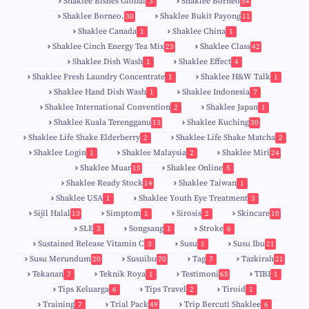
Shaklee Bisnes Global
Shaklee Borneo
3
54
Shaklee Borneo.
Shaklee Bukit Payong
30
11
Shaklee Canada
Shaklee China
1
1
Shaklee Cinch Energy Tea Mix
Shaklee Class
23
42
Shaklee Dish Wash
Shaklee Effect
1
4
Shaklee Fresh Laundry Concentrate
Shaklee H&W Talk
1
1
Shaklee Hand Dish Wash
Shaklee Indonesia
1
7
Shaklee International Convention
Shaklee Japan
2
1
Shaklee Kuala Terengganu
Shaklee Kuching
13
30
6
Shaklee Life Shake Elderberry
Shaklee Life Shake Matcha
2
2
Shaklee Login
Shaklee Malaysia
Shaklee Miri
1
2
24
9
Shaklee Muar
Shaklee Online
15
5
8
Shaklee Ready Stock
Shaklee Taiwan
14
1
Shaklee USA
Shaklee Youth Eye Treatment
1
3
Sijil Halal
Simptom
Sirosis
Skincare
13
1
2
10
SLE
Songsang
Stroke
3
1
6
Sustained Release Vitamin C
Susu
Susu Ibu
3
1
21
0
Susu Merundum
Susuibu
Tag
Tazkirah
20
70
7
21
1
7
Tekanan
Teknik Roya
Testimoni
TIBI
7
1
65
1
5
Tips Keluarga
Tips Travel
Tiroid
6
2
1
Training
Trial Pack
Trip Bercuti Shaklee
7
49
6