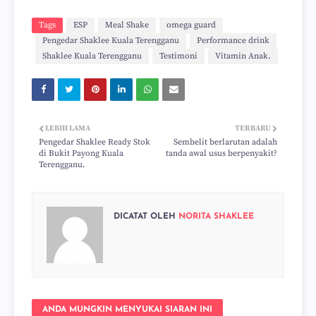
Tags
ESP
Meal Shake
omega guard
Pengedar Shaklee Kuala Terengganu
Performance drink
Shaklee Kuala Terengganu
Testimoni
Vitamin Anak.
LEBIH LAMA
TERBARU
Pengedar Shaklee Ready Stok
Sembelit berlarutan adalah
di Bukit Payong Kuala
tanda awal usus berpenyakit?
Terengganu.
DICATAT OLEH
NORITA SHAKLEE
ANDA MUNGKIN MENYUKAI SIARAN INI