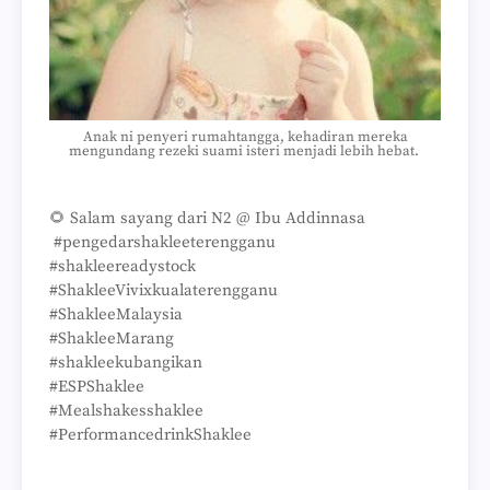
Anak ni penyeri rumahtangga, kehadiran mereka
mengundang rezeki suami isteri menjadi lebih hebat.
🌻 Salam sayang dari N2 @ Ibu Addinnasa
#pengedarshakleeterengganu
#shakleereadystock
#ShakleeVivixkualaterengganu
#ShakleeMalaysia
#ShakleeMarang
#shakleekubangikan
#ESPShaklee
#Mealshakesshaklee
#PerformancedrinkShaklee