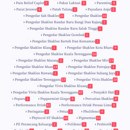
Pain Relief Caplet
Pakar Laktasi.
Parenting
2
2
4
Parut Jerawat
Patah Tulang
Payudara Anjal
8
3
2
Pengedar Sah Shaklee
Pengedar Shaklee
22
16
9
5
Pengedar Shaklee Bandar Baru Bangi Dan Kajang
1
Pengedar Shaklee Bandar Baru Salak Tinggi
1
Pengedar Shaklee Gombak
1
Pengedar Shaklee Kerteh Dan Kemaman
1
Pengedar Shaklee Klang
Pengedar Shaklee Kota Bharu
1
9
Pengedar Shaklee Kuala Terengganu
16
4
Pengedar Shaklee Marang
Pengedar Shaklee Miri
2
13
1
Pengedar Shaklee Muar
Pengedar Shaklee Putrajaya
14
1
0
Pengedar Shaklee Rawang
Pengedar Shaklee Subang Jaya
1
1
Pengedar Shaklee Terengganu
Pengedar Vivix Shaklee
17
20
Pengedar Vivix Shaklee Kluang
2
Pengedar Vivix Shaklee Kuala Terengganu
Penyakit Hati
47
2
Peparu
Peppermint Ginger
Percutian Shaklee
1
5
8
Performance Drink
Performance Drink Perasa Lime
82
8
Peringatan
Petua
Pholifenol
3
5
4
Phytocol-ST Shaklee
Pigmentasi
10
11
Pil Perancang Keluarga
Polifenol
Prebiotik
2
4
1