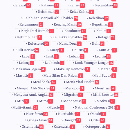
Jerawat
Kalsium
Kanser
Kecantikan
40
31
42
28
Keintiman
Kelas Online
7
1
Kelebihan Menjadi Ahli Shaklee
Keletihan
20
12
Kelumumur
Kencing Manis
Keputihan
2
10
5
Kerja Dari Rumah
Kesuburan
Ketuat
32
13
1
Ketumbuhan
Keunikkan Shaklee
Kolagen
1
94
20
Kolesterol
Kuasa Doa.
Kulit
29
1
84
Kulit Kering
Kurap
Kurus
Kutu Air
57
4
39
1
Label
Lasik
Lebam
Lecitin
3
1
2
38
Lelong
Leukimia
Look Younger Longer
1
1
16
Makanan Segera
Make Up Remover
Marang
4
1
1
Mastitis
Mata Silau Dan Rabun
Mati Pucuk
1
1
1
Meal Shake
Men's Vital Health
46
8
Menjadi Ahli Shaklee
Menopos
Menstrual
64
5
6
Menyusu Anak Angkat
Migraine
Milk Booster
6
7
26
Miri
Mitos
Monopause
Motivasi
9
2
2
70
Multivitamin
Muscle
National Conference 2015
29
1
3
Nutriferon
Nutriwhite
Obesiti
33
8
1
Omega Guard
Omega3
Order
91
63
20
Ostematrix
Ostenutrix
Osteoporosis
66
1
8