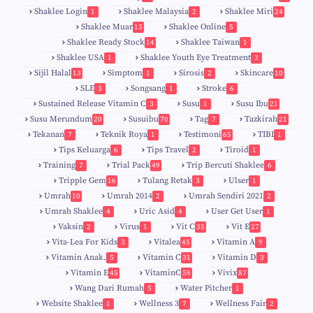
Shaklee Login
Shaklee Malaysia
Shaklee Miri
1
2
24
9
Shaklee Muar
Shaklee Online
15
5
8
Shaklee Ready Stock
Shaklee Taiwan
14
1
Shaklee USA
Shaklee Youth Eye Treatment
1
3
Sijil Halal
Simptom
Sirosis
Skincare
13
1
2
10
SLE
Songsang
Stroke
3
1
6
Sustained Release Vitamin C
Susu
Susu Ibu
3
1
21
0
Susu Merundum
Susuibu
Tag
Tazkirah
20
70
7
21
1
7
Tekanan
Teknik Roya
Testimoni
TIBI
7
1
65
1
5
Tips Keluarga
Tips Travel
Tiroid
6
2
1
Training
Trial Pack
Trip Bercuti Shaklee
7
49
6
Tripple Gem
Tulang Retak
Ulser
16
3
1
Umrah
Umrah 2014
Umrah Sendiri 2021
10
2
2
Umrah Shaklee
Uric Asid
User Get User
4
4
1
Vaksin
Virus
Vit C
Vit E
2
1
35
27
Vita-Lea For Kids
Vitalea
Vitamin A
3
45
9
Vitamin Anak.
Vitamin C
Vitamin D
5
31
3
Vitamin E
VitaminC
Vivix
45
58
87
Wang Dari Rumah
Water Pitcher
5
1
Website Shaklee
Wellness 3
Wellness Fair
1
7
2