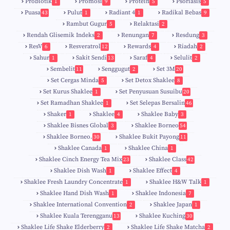
Probiotik
Promosi
Protein
Psoriasis
1
9
5
5
Puasa
Pulut
Radiant 4
Radikal Bebas
43
1
1
9
Rambut Gugur
Relaktasi
5
2
Rendah Glisemik Indeks
Renungan
Resdung
2
7
3
ResV
Resveratrol
Rewards
Riadah
6
12
4
2
Sahur
Sakit Sendi
Saraf
Selulit
1
13
4
2
Sembelit
Senggugut
Set 3M
11
2
20
Set Cergas Minda
Set Detox Shaklee
5
8
Set Kurus Shaklee
Set Penyusuan Susuibu
1
20
Set Ramadhan Shaklee
Set Selepas Bersalin
1
46
Shaker
Shaklee
Shaklee Baby
1
4
3
Shaklee Bisnes Global
Shaklee Borneo
3
54
Shaklee Borneo.
Shaklee Bukit Payong
30
11
Shaklee Canada
Shaklee China
1
1
Shaklee Cinch Energy Tea Mix
Shaklee Class
23
42
Shaklee Dish Wash
Shaklee Effect
1
4
Shaklee Fresh Laundry Concentrate
Shaklee H&W Talk
1
1
Shaklee Hand Dish Wash
Shaklee Indonesia
1
7
Shaklee International Convention
Shaklee Japan
2
1
Shaklee Kuala Terengganu
Shaklee Kuching
13
30
6
Shaklee Life Shake Elderberry
Shaklee Life Shake Matcha
2
2