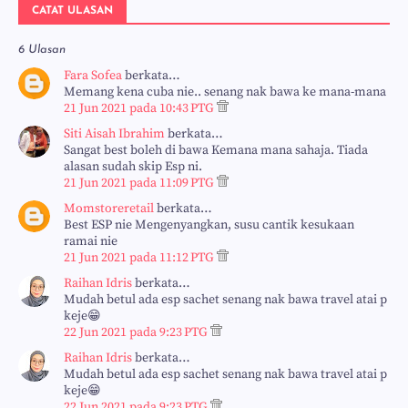
CATAT ULASAN
6 Ulasan
Fara Sofea
berkata…
Memang kena cuba nie.. senang nak bawa ke mana-mana
21 Jun 2021 pada 10:43 PTG
Siti Aisah Ibrahim
berkata…
Sangat best boleh di bawa Kemana mana sahaja. Tiada
alasan sudah skip Esp ni.
21 Jun 2021 pada 11:09 PTG
Momstoreretail
berkata…
Best ESP nie Mengenyangkan, susu cantik kesukaan
ramai nie
21 Jun 2021 pada 11:12 PTG
Raihan Idris
berkata…
Mudah betul ada esp sachet senang nak bawa travel atai p
keje😁
22 Jun 2021 pada 9:23 PTG
Raihan Idris
berkata…
Mudah betul ada esp sachet senang nak bawa travel atai p
keje😁
22 Jun 2021 pada 9:23 PTG