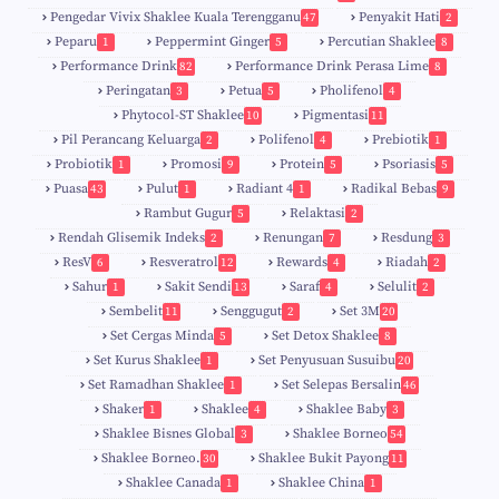
Pengedar Vivix Shaklee Kuala Terengganu
Penyakit Hati
47
2
Peparu
Peppermint Ginger
Percutian Shaklee
1
5
8
Performance Drink
Performance Drink Perasa Lime
82
8
Peringatan
Petua
Pholifenol
3
5
4
Phytocol-ST Shaklee
Pigmentasi
10
11
Pil Perancang Keluarga
Polifenol
Prebiotik
2
4
1
Probiotik
Promosi
Protein
Psoriasis
1
9
5
5
Puasa
Pulut
Radiant 4
Radikal Bebas
43
1
1
9
Rambut Gugur
Relaktasi
5
2
Rendah Glisemik Indeks
Renungan
Resdung
2
7
3
ResV
Resveratrol
Rewards
Riadah
6
12
4
2
Sahur
Sakit Sendi
Saraf
Selulit
1
13
4
2
Sembelit
Senggugut
Set 3M
11
2
20
Set Cergas Minda
Set Detox Shaklee
5
8
Set Kurus Shaklee
Set Penyusuan Susuibu
1
20
Set Ramadhan Shaklee
Set Selepas Bersalin
1
46
Shaker
Shaklee
Shaklee Baby
1
4
3
Shaklee Bisnes Global
Shaklee Borneo
3
54
Shaklee Borneo.
Shaklee Bukit Payong
30
11
Shaklee Canada
Shaklee China
1
1