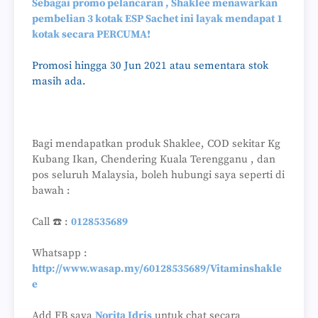
Sebagai promo pelancaran , Shaklee menawarkan
pembelian 3 kotak ESP Sachet ini layak mendapat 1
kotak secara PERCUMA!
Promosi hingga 30 Jun 2021 atau sementara stok
masih ada.
Bagi mendapatkan produk Shaklee, COD sekitar Kg
Kubang Ikan, Chendering Kuala Terengganu , dan
pos seluruh Malaysia, boleh hubungi saya seperti di
bawah :
Call ☎️ :
0128535689
Whatsapp :
http://www.wasap.my/60128535689/Vitaminshakle
e
Add FB saya
Norita Idris
untuk chat secara