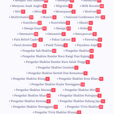
Menjadi Ahli Shaklee
Menopos
Menstrual
64
5
6
Menyusu Anak Angkat
Migraine
Milk Booster
6
7
26
Miri
Mitos
Monopause
Motivasi
9
2
2
70
Multivitamin
Muscle
National Conference 2015
29
1
3
Nutriferon
Nutriwhite
Obesiti
33
8
1
Omega Guard
Omega3
Order
91
63
20
Ostematrix
Ostenutrix
Osteoporosis
66
1
8
Pain Relief Caplet
Pakar Laktasi.
Parenting
2
2
4
Parut Jerawat
Patah Tulang
Payudara Anjal
8
3
2
Pengedar Sah Shaklee
Pengedar Shaklee
22
16
9
5
Pengedar Shaklee Bandar Baru Bangi Dan Kajang
1
Pengedar Shaklee Bandar Baru Salak Tinggi
1
Pengedar Shaklee Gombak
1
Pengedar Shaklee Kerteh Dan Kemaman
1
Pengedar Shaklee Klang
Pengedar Shaklee Kota Bharu
1
9
Pengedar Shaklee Kuala Terengganu
16
4
Pengedar Shaklee Marang
Pengedar Shaklee Miri
2
13
1
Pengedar Shaklee Muar
Pengedar Shaklee Putrajaya
14
1
0
Pengedar Shaklee Rawang
Pengedar Shaklee Subang Jaya
1
1
Pengedar Shaklee Terengganu
Pengedar Vivix Shaklee
17
20
Pengedar Vivix Shaklee Kluang
2