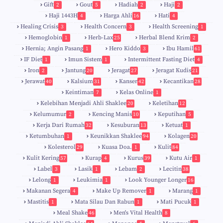
Gift
Gout
Hadiah
Haji
2
5
2
2
Haji 1443H
Harga Ahli
Hati
4
16
4
Healing Crisis
Health Concern
Health Screening
3
3
1
Hemoglobin
Herb-Lax
Herbal Blend Krim
1
25
2
Hernia; Angin Pasang
Hero Kiddo
Ibu Hamil
1
3
61
IF Diet
Imun Sistem
Intermittent Fasting Diet
1
1
4
Iron
Jantung
Jeragat
Jeragat Kudis
2
20
27
21
Jerawat
Kalsium
Kanser
Kecantikan
40
31
42
28
Keintiman
Kelas Online
7
1
Kelebihan Menjadi Ahli Shaklee
Keletihan
20
12
Kelumumur
Kencing Manis
Keputihan
2
10
5
Kerja Dari Rumah
Kesuburan
Ketuat
32
13
1
Ketumbuhan
Keunikkan Shaklee
Kolagen
1
94
20
Kolesterol
Kuasa Doa.
Kulit
29
1
84
Kulit Kering
Kurap
Kurus
Kutu Air
57
4
39
1
Label
Lasik
Lebam
Lecitin
3
1
2
38
Lelong
Leukimia
Look Younger Longer
1
1
16
Makanan Segera
Make Up Remover
Marang
4
1
1
Mastitis
Mata Silau Dan Rabun
Mati Pucuk
1
1
1
Meal Shake
Men's Vital Health
46
8