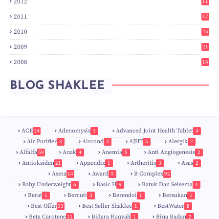
2012
11
3
2011
17
6
2010
25
0
2009
21
6
2008
16
7
BLOG SHAKLEE
ACE
Adenomysis
Advanced Joint Health Tablet
14
1
4
Air Purifier
Aircond
AJHT
Alergik
3
3
5
2
Alfalfa
Anak
Anemia
Anti Angiogenesis
59
4
5
2
Antioksidan
Appendix
Artheritis
Asas
21
1
3
2
Asma
Award
B Complex
14
5
92
Baby Underweight
Basic H
Batuk Dan Selsema
6
9
4
Berat
Bercuti
Berendoi
Bersukan
1
3
1
1
Best Offer
Best Seller Shaklee
BestWater
33
1
8
Beta Carotene
Bidara Ruqyah
Bina Badan
11
1
2