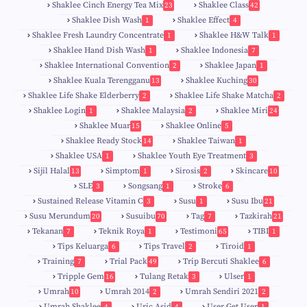
Shaklee Cinch Energy Tea Mix
Shaklee Class
23
42
Shaklee Dish Wash
Shaklee Effect
1
4
Shaklee Fresh Laundry Concentrate
Shaklee H&W Talk
1
1
Shaklee Hand Dish Wash
Shaklee Indonesia
1
7
Shaklee International Convention
Shaklee Japan
2
1
Shaklee Kuala Terengganu
Shaklee Kuching
13
30
6
Shaklee Life Shake Elderberry
Shaklee Life Shake Matcha
2
2
Shaklee Login
Shaklee Malaysia
Shaklee Miri
1
2
24
9
Shaklee Muar
Shaklee Online
15
5
8
Shaklee Ready Stock
Shaklee Taiwan
14
1
Shaklee USA
Shaklee Youth Eye Treatment
1
3
Sijil Halal
Simptom
Sirosis
Skincare
13
1
2
10
SLE
Songsang
Stroke
3
1
6
Sustained Release Vitamin C
Susu
Susu Ibu
3
1
21
0
Susu Merundum
Susuibu
Tag
Tazkirah
20
70
7
21
1
7
Tekanan
Teknik Roya
Testimoni
TIBI
7
1
65
1
5
Tips Keluarga
Tips Travel
Tiroid
6
2
1
Training
Trial Pack
Trip Bercuti Shaklee
7
49
6
Tripple Gem
Tulang Retak
Ulser
16
3
1
Umrah
Umrah 2014
Umrah Sendiri 2021
10
2
2
Umrah Shaklee
Uric Asid
User Get User
4
4
1