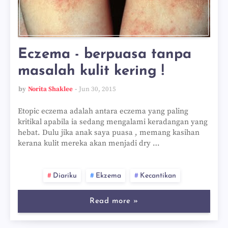
Eczema - berpuasa tanpa
masalah kulit kering !
by
Norita Shaklee
Jun 30, 2015
Etopic eczema adalah antara eczema yang paling
kritikal apabila ia sedang mengalami keradangan yang
hebat. Dulu jika anak saya puasa , memang kasihan
kerana kulit mereka akan menjadi dry …
Diariku
Ekzema
Kecantikan
Read more »